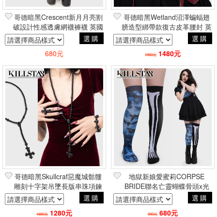
哥德暗黑Crescent新月月亮割
哥德暗黑Wetland沼澤蝙蝠翅
破設計性感透膚網襪褲襪 英國
膀造型綁帶款復古皮革腰封 英
原裝進口Killstar正版授權
國原裝進口Killstar正版授權
選購
選購
680元
1480元
1990元
哥德暗黑Skullcraf惡魔城骷髏
地獄新娘愛蜜莉CORPSE
雕刻十字架吊墜長版串珠項鍊
BRIDE聯名亡靈蝴蝶骨頭x光
英國原裝進口Killstar正版授權
印花過膝棉襪 英國原裝進口
選購
選購
Killstar
1280元
680元
1880元
990元