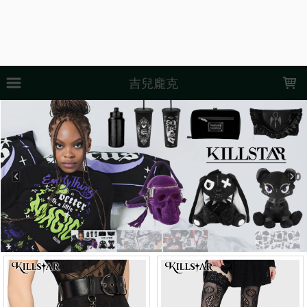
LOADING...
吉兒龐克
上架時間
銷售件數
銷售價格
樣式尺寸篩選
全部樣式
黑
銀
紅
我不需要
白
全部尺寸
XS-S
XS-M
S
L
XL
XL-XXL
US6
US7
US8
US9
現貨商品