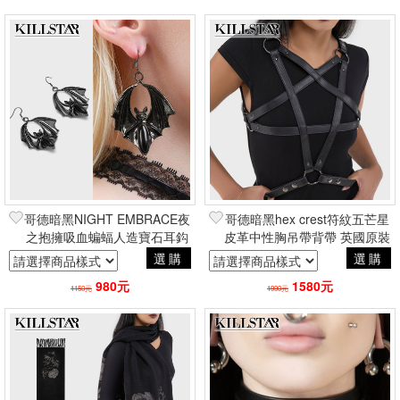
哥德暗黑NIGHT EMBRACE夜
哥德暗黑hex crest符紋五芒星
之抱擁吸血蝙蝠人造寶石耳鈎
皮革中性胸吊帶背帶 英國原裝
耳環 英國原裝進口Killstar正版
進口Killstar正版授權
選購
選購
980元
1580元
1150元
1990元