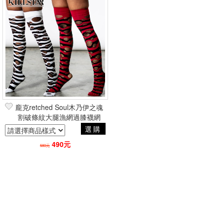
龐克retched Soul木乃伊之魂
割破條紋大腿漁網過膝襪網
襪 英國原裝Killstar授權
選購
490元
580元