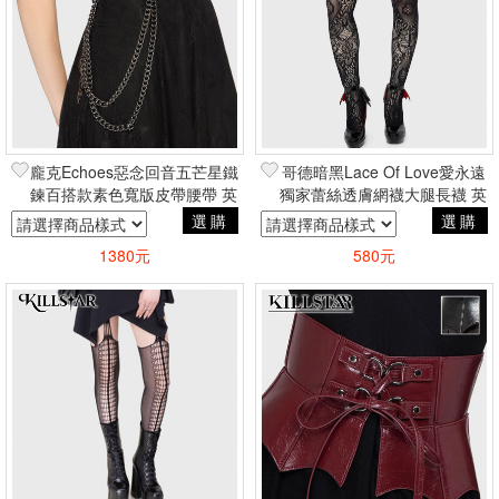
篩選
龐克Echoes惡念回音五芒星鐵
哥德暗黑Lace Of Love愛永遠
鍊百搭款素色寬版皮帶腰帶 英
獨家蕾絲透膚網襪大腿長襪 英
國進口Killstar台灣授權
國原裝進口Killstar正版授權
選購
選購
1380元
580元