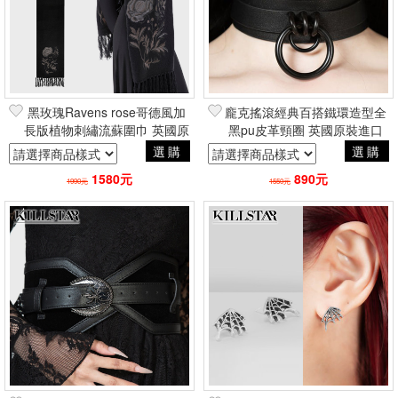
黑玫瑰Ravens rose哥德風加
龐克搖滾經典百搭鐵環造型全
長版植物刺繡流蘇圍巾 英國原
黑pu皮革頸圈 英國原裝進口
裝進口Killstar授權經銷
Killstar副牌Kihilist
選購
選購
1580元
890元
1990元
1550元