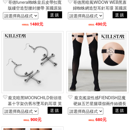
哥德funeral蜘蛛皇后皮帶扣寬
哥德黑暗風WIDOW WEB黑寡
版縷空造型腰封腰帶 英國原裝
婦蜘蛛網造型耳針耳環 英國原
進口Killstar正版授權
裝進口Killstar台灣授權
選購
選購
1480元
490元
1990元
690元
龐克暗黑MOONCHILD骨頭墳
龐克搖滾性感FIENDISH惡魔
墓十字架仿舊吊墜耳鈎耳環 英
硬妹五芒星腿環假兩件絲襪長
國進口Killstar台灣授權經銷
筒襪 英國進口Killstar台灣授權
選購
選購
經銷
900元
680元
990元
880元