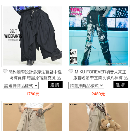
簡約腰帶設計多穿法寬鬆中性
MIKU FOREVER初音未來正
垮褲寬褲 暗黑原宿龐克風 品
版聯名吊帶直筒長褲八神褲 品
牌ACDC RAG台灣代理
牌ACDC RAG台灣代理
選購
選購
1780元
2480元