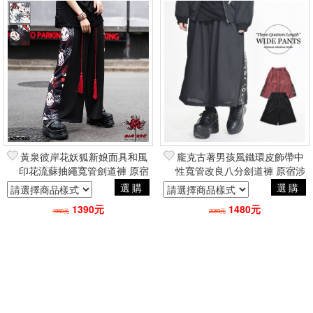
黃泉彼岸花妖狐新娘面具和風
龐克古著男孩風鐵環皮飾帶中
印花流蘇抽繩寬管劍道褲 原宿
性寬管改良八分劍道褲 原宿涉
KERA品牌ACDC RAG台灣總
谷KERA《品牌ACDCRAG台
選購
選購
代理
灣總代理》
1390元
1480元
1980元
2080元