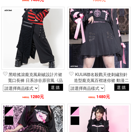
2990元
黑暗搖滾龐克風刷破設計片裙
KUUA聯名殺戮天使刺繡別針
寬口長褲 日系涉谷原宿風《品
造型龐克風百褶迷你裙 動漫二
牌ACDC台灣總代理》
次元原宿風 品牌ACDC RAG
選購
選購
台灣代理
1280元
1480元
1480元
1550元