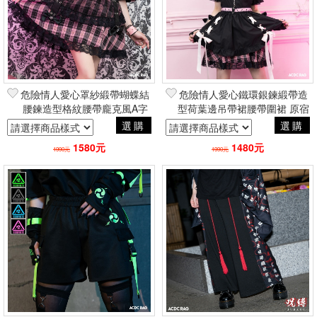
危險情人愛心罩紗緞帶蝴蝶結
危險情人愛心鐵環銀鍊緞帶造
腰鍊造型格紋腰帶龐克風A字
型荷葉邊吊帶裙腰帶圍裙 原宿
短裙 原宿地雷系 品牌ACDC
地雷系 品牌ACDC RAG台灣
選購
選購
RAG台灣代理
代理
1580元
1480元
1990元
1990元