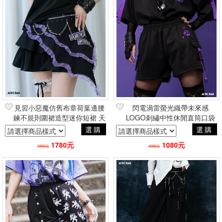
見習小惡魔仿舊布章荷葉邊腰
閃電渦雷螢光織帶未來感
鍊不規則圍裙造型迷你短裙 天
LOGO刺繡中性休閒直筒口袋
使界隈龐克風 品牌ACDC
短褲 賽博龐克工業風 品牌
選購
選購
RAG台灣總代理
ACDC RAG台灣代理
1780元
1080元
1990元
1990元