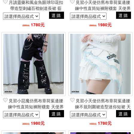
月讀靈藥和風金魚眼球印花扣
見習小天使仿舊布章荷葉邊腰
帶造型刺繡百褶劍道長裙 藍
鍊中性直筒短褲附襪套 天使界
品牌ACDC RAG台灣代理
隈龐克風 品牌ACDC RAG台
選購
選購
灣總代理
1780元
1980元
2250元
2550元
見習小惡魔仿舊布章荷葉邊腰
見習小天使仿舊布章荷葉邊腰
鍊中性直筒短褲附襪套 天使界
鍊不規則圍裙造型迷你短裙 天
隈龐克風 品牌ACDC RAG台
使界隈龐克風 品牌ACDC
選購
選購
灣總代理
RAG台灣總代理
1980元
1780元
2550元
1990元