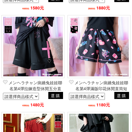
RAG台灣總代理
代理
1580元
1880元
1660元
2660元
メンヘラチャン病嬌兔娃娃聯
メンヘラチャン病嬌兔娃娃聯
名第4彈拉鍊造型休閒五分直
名第4彈滿版印花休閒直筒短
筒短褲 品牌ACDC RAG台灣
褲 品牌ACDC RAG台灣總代
選購
選購
總代理
理
1480元
1180元
1990元
1880元