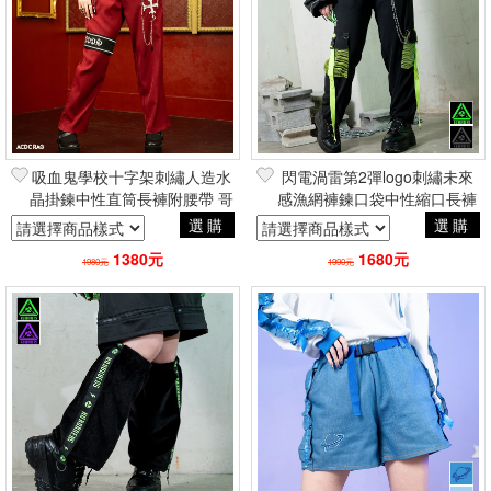
吸血鬼學校十字架刺繡人造水
閃電渦雷第2彈logo刺繡未來
晶掛鍊中性直筒長褲附腰帶 哥
感漁網褲鍊口袋中性縮口長褲
德風原宿ACDCRAG台灣代理
賽博龐克工業風ACDC RAG台
選購
選購
灣代理
1380元
1680元
1980元
1990元