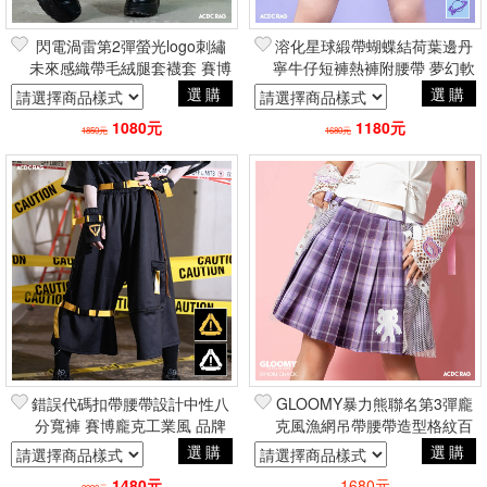
閃電渦雷第2彈螢光logo刺繡
溶化星球緞帶蝴蝶結荷葉邊丹
未來感織帶毛絨腿套襪套 賽博
寧牛仔短褲熱褲附腰帶 夢幻軟
龐克工業風 品牌ACDC RAG
妹原宿風 品牌ACDC RAG台
選購
選購
台灣代理
灣代理
1080元
1180元
1850元
1680元
錯誤代碼扣帶腰帶設計中性八
GLOOMY暴力熊聯名第3彈龐
分寬褲 賽博龐克工業風 品牌
克風漁網吊帶腰帶造型格紋百
ACDC台灣總代理》
褶短裙 紫 品牌ACDC RAG台
選購
選購
灣總代理
1480元
1680元