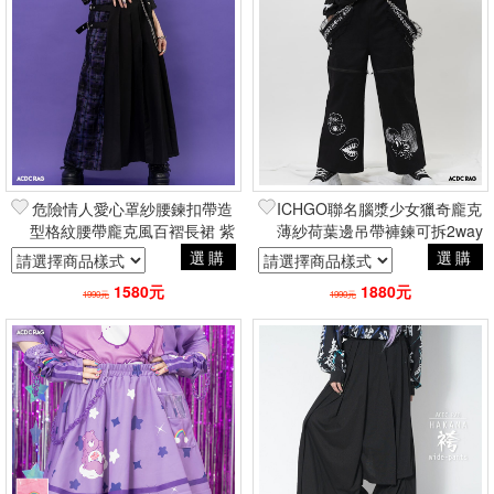
危險情人愛心罩紗腰鍊扣帶造
ICHGO聯名腦漿少女獵奇龐克
型格紋腰帶龐克風百褶長裙 紫
薄紗荷葉邊吊帶褲鍊可拆2way
原宿地雷系 品牌ACDC RAG
直筒長褲 品牌ACDC RAG台
選購
選購
台灣代理
灣代理
1580元
1880元
1990元
1990元