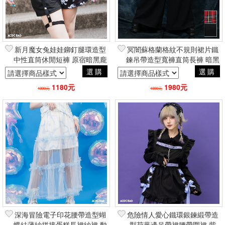
新月魔女兔娃娃鉚釘腿環造型
冥闇蘇格蘭格紋不規則裙片鐵
中性直筒休閒短褲 原宿暗黑龐
鍊吊帶造型寬褲直筒長褲 暗黑
克風 品牌ACDC RAG台灣總
視覺系龐克風 品牌ACDC
選購
選購
代理
RAG台灣總代理
1180元
1980元
1990元
1990元
深海冒險電子印花腰帶造型蝴
危險情人愛心鐵環銀鍊緞帶造
蝶結薄紗拼接蛋糕長裙紗裙 動
型荷葉邊吊帶裙腰帶圍裙 紫