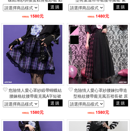
漫二次元風 品牌ACDC RAG
原宿地雷系 品牌ACDC RAG
選購
選購
台灣代理
台灣代理
1580元
1480元
1990元
1990元
危險情人愛心罩紗緞帶蝴蝶結
危險情人愛心罩紗腰鍊扣帶造
腰鍊格紋腰帶龐克風A字短裙
型格紋腰帶龐克風百褶長裙 原
紫 原宿地雷品牌ACDC RAG
宿地雷系 品牌ACDC RAG台
選購
選購
台灣代理
灣代理
1580元
1580元
1990元
1990元