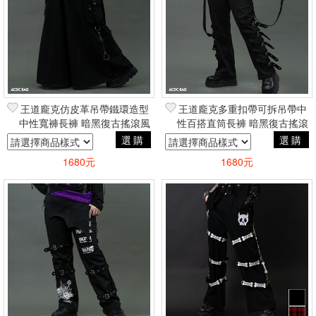
王道龐克仿皮革吊帶鐵環造型
王道龐克多重扣帶可拆吊帶中
中性寬褲長褲 暗黑復古搖滾風
性百搭直筒長褲 暗黑復古搖滾
品牌ACDC RAG台灣總代理
風 品牌ACDC RAG台灣總代
選購
選購
理
1680元
1680元