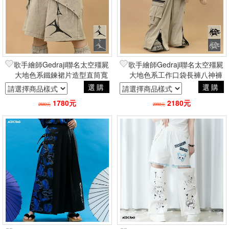
歌手繪師Gedraji聯名太空殭屍
歌手繪師Gedraji聯名太空殭屍
大地色系鐵鍊裙片造型直筒寬
大地色系工作口袋長褲八神褲
鬆五分褲 品牌ACDC RAG台
品牌ACDC RAG台灣代理
選購
選購
灣代理
1780元
2180元
2580元
2990元