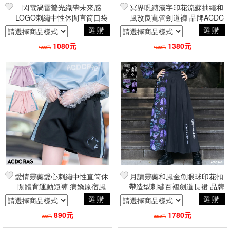
閃電渦雷螢光織帶未來感
冥界呪縛漢字印花流蘇抽繩和
LOGO刺繡中性休閒直筒口袋
風改良寬管劍道褲 品牌ACDC
短褲 賽博龐克工業風 品牌
RAG台灣代理
選購
選購
ACDC RAG台灣代理
1080元
1380元
1990元
1580元
愛情靈藥愛心刺繡中性直筒休
月讀靈藥和風金魚眼球印花扣
閒體育運動短褲 病嬌原宿風
帶造型刺繡百褶劍道長裙 品牌
品牌ACDC RAG台灣代理
ACDC RAG台灣代理
選購
選購
890元
1780元
990元
2250元