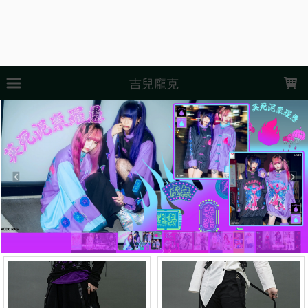
LOADING...
吉兒龐克
上架時間
銷售件數
銷售價格
樣式尺寸篩選
全部樣式
黑
白
紫
藍
粉
灰
紅
綠
全黑
紅格
全部尺寸
加大
紅
藍
現貨商品
篩選