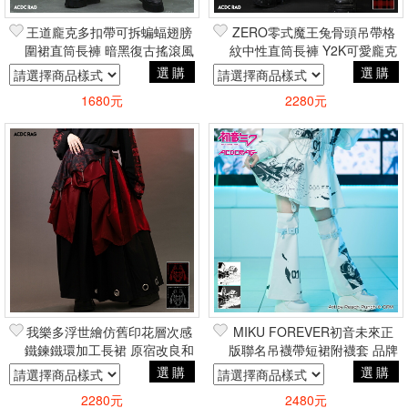
王道龐克多扣帶可拆蝙蝠翅膀
ZERO零式魔王兔骨頭吊帶格
圍裙直筒長褲 暗黑復古搖滾風
紋中性直筒長褲 Y2K可愛龐克
品牌ACDC RAG台灣總代理
風 品牌ACDC RAG台灣總代
選購
選購
理
1680元
2280元
我樂多浮世繪仿舊印花層次感
MIKU FOREVER初音未來正
鐵鍊鐵環加工長裙 原宿改良和
版聯名吊襪帶短裙附襪套 品牌
風 品牌ACDC RAG台灣總代
ACDC RAG台灣代理
選購
選購
理
2280元
2480元