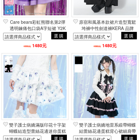
Care bears彩虹熊聯名第2彈
原宿和風基本款裙片造型寬鬆
透明鍊痛包口袋A字短裙 Y2K
垮褲中性劍道褲KERA 品牌
原宿品牌ACDC RAG台灣總代
ACDC RAG台灣總代理
選購
選購
理
1480元
1480元
1990元
1980元
雙子護士病嬌滿版印花十字架
雙子護士病嬌地雷系緞帶蝴蝶
蝴蝶結造型蕾絲花邊迷你蛋糕
結蕾絲花邊蛋糕背心裙細肩帶
短裙 二次元風品牌ACDC
洋裝 品牌ACDC RAG台灣總
選購
選購