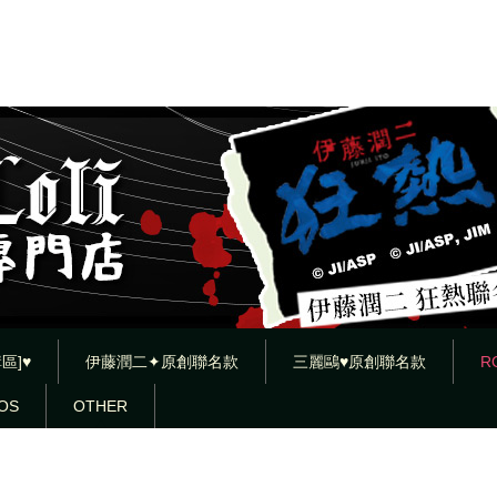
區]♥
伊藤潤二✦原創聯名款
三麗鷗♥原創聯名款
R
OS
OTHER