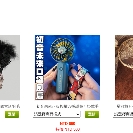
蘇吊飾宮廷羽毛
初音未來正版授權39感謝祭可掛式手
星河戴月
良中國風
拿usb隨身電風扇 動漫電玩二次元日
古典長柄
選購
選購
常周邊
NTD 660
特價 NTD 580