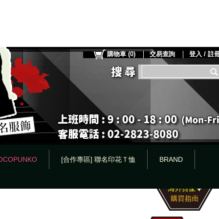
購物車
(
0
)
交易查詢
登入 / 註
OCOPUNKO
[合作專區] 聯名印花Ｔ恤
BRAND