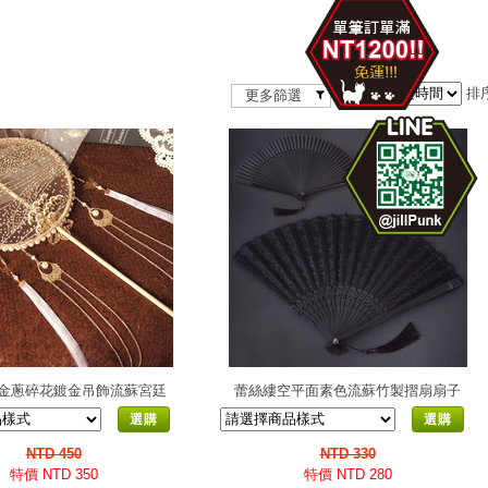
依照
排
更多篩選
金蔥碎花鍍金吊飾流蘇宮廷
蕾絲縷空平面素色流蘇竹製摺扇扇子
團扇 中華少女夢幻漢風中國
改良暗黑不良時尚中國風
選購
選購
風
NTD 450
NTD 330
特價 NTD 350
特價 NTD 280