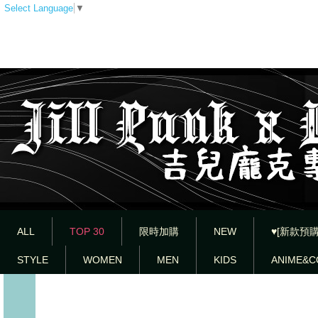
Select Language
▼
ALL
TOP 30
限時加購
NEW
♥[新款預購
STYLE
WOMEN
MEN
KIDS
ANIME&C