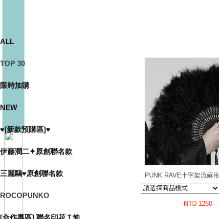
ALL
TOP 30
限時加購
NEW
♥[新款預購區]♥
伊藤潤二✦原創聯名款
三麗鷗♥原創聯名款
PUNK RAVE十字架流
摺扇 哥德暗黑時尚改
ROCOPUNKO
NTD 1280
[合作專區] 聯名印花Ｔ恤