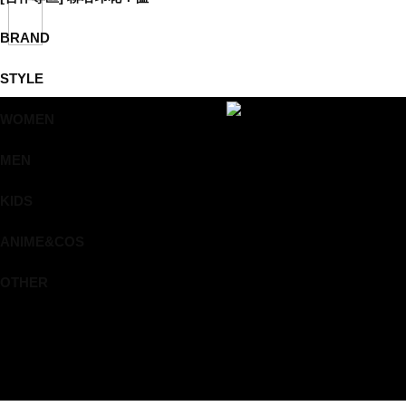
BRAND
STYLE
WOMEN
MEN
KIDS
ANIME&COS
OTHER