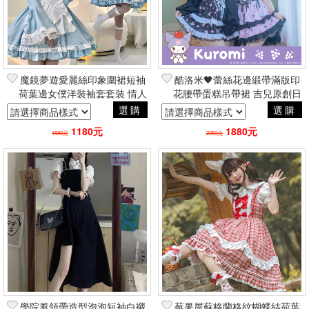
魔鏡夢遊愛麗絲印象圍裙短袖
酷洛米🖤蕾絲花邊緞帶滿版印
荷葉邊女僕洋裝袖套套裝 情人
花腰帶蛋糕吊帶裙 吉兒原創日
節蘿莉塔角色扮演秋葉原軟妹
系三麗鷗SANRIO官方授權聯
選購
選購
風
名
1180元
1880元
1580元
2250元
學院風領帶造型泡泡短袖白襯
莓果屋蘇格蘭格紋蝴蝶結荷葉