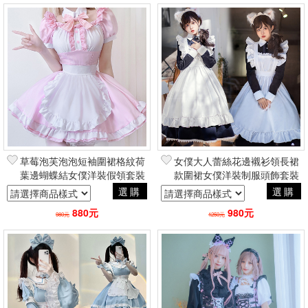
草莓泡芙泡泡短袖圍裙格紋荷
女僕大人蕾絲花邊襯衫領長裙
葉邊蝴蝶結女僕洋裝假領套裝
款圍裙女僕洋裝制服頭飾套裝
情人節蘿莉塔角色扮演秋葉原
情人節蘿莉塔角色扮演秋葉原
選購
選購
軟妹風
軟妹風
880元
980元
980元
1250元