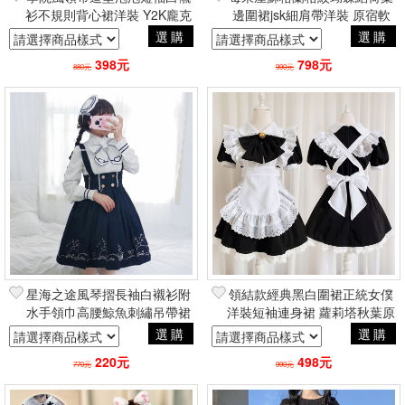
衫不規則背心裙洋裝 Y2K龐克
邊圍裙jsk細肩帶洋裝 原宿軟
街頭樂團搖滾NANA地雷系
妹蘿莉塔南歐公主風Lolita
選購
選購
398元
798元
880元
990元
星海之途風琴摺長袖白襯衫附
領結款經典黑白圍裙正統女僕
水手領巾高腰鯨魚刺繡吊帶裙
洋裝短袖連身裙 蘿莉塔秋葉原
蘿莉塔甜美海軍軟妹風
情人節女朋友人像攝影
選購
選購
220元
498元
770元
990元