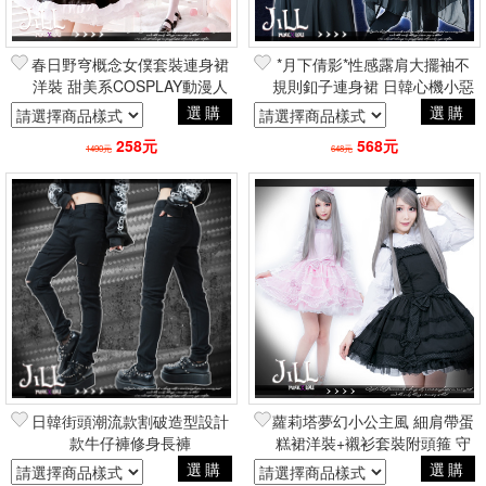
春日野穹概念女僕套裝連身裙
*月下倩影*性感露肩大擺袖不
洋裝 甜美系COSPLAY動漫人
規則釦子連身裙 日韓心機小惡
像攝影
魔約會必備款
選購
選購
258元
568元
1490元
648元
日韓街頭潮流款割破造型設計
蘿莉塔夢幻小公主風 細肩帶蛋
款牛仔褲修身長褲
糕裙洋裝+襯衫套裝附頭箍 守
護甜心 LOLITA
選購
選購