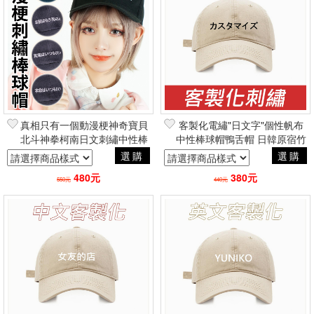
真相只有一個動漫梗神奇寶貝
客製化電繡"日文字"個性帆布
北斗神拳柯南日文刺繡中性棒
中性棒球帽鴨舌帽 日韓原宿竹
球帽 吉兒原創二次元原宿街頭
下通街頭潮流
選購
選購
嘻哈
480元
380元
550元
440元