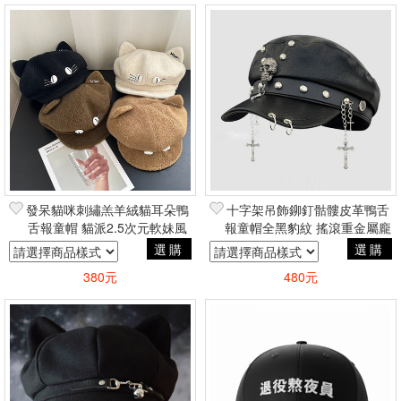
發呆貓咪刺繡羔羊絨貓耳朵鴨
十字架吊飾鉚釘骷髏皮革鴨舌
舌報童帽 貓派2.5次元軟妹風
報童帽全黑豹紋 搖滾重金屬龐
可愛周邊
克街頭嘻哈風
選購
選購
380元
480元