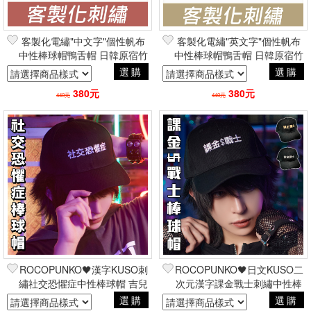
客製化電繡"中文字"個性帆布
客製化電繡"英文字"個性帆布
中性棒球帽鴨舌帽 日韓原宿竹
中性棒球帽鴨舌帽 日韓原宿竹
下通街頭潮流
下通街頭潮流
選購
選購
380元
380元
440元
440元
ROCOPUNKO🖤漢字KUSO刺
ROCOPUNKO🖤日文KUSO二
繡社交恐懼症中性棒球帽 吉兒
次元漢字課金戰士刺繡中性棒
原創原宿街頭嘻哈
球帽 吉兒原創原宿街頭嘻哈
選購
選購