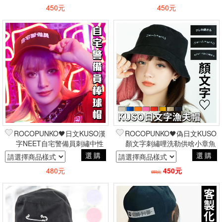
450元
450元
ROCOPUNKO🖤日文KUSO漢
ROCOPUNKO🖤偽日文KUSO
字NEET自宅警備員刺繡中性
顏文字刺繡哩洗勒供啥小章魚
棒球帽 吉兒原創原宿街頭嘻哈
燒貓咪中性漁夫帽 吉兒原創原
選購
選購
宿街頭
480元
450元
650元