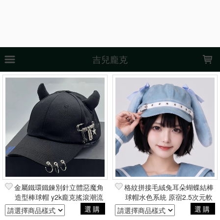
LOADING...
吉兒龐克
上架時間
銷售件數
銷售價格
樣式尺寸篩選
全部樣式
黑
紅
白
粉
藍
米
卡其
灰
黃
綠
全部尺寸
φ(^o^ *)章魚燒
ニャー喵(=^･ω･^=)
大人
大人款
小版
小孩
兒童
哩系列供三小
金屬鐵環鐵鍊別針立體惡魔角
格紋拼接毛絨兔耳朵蝴蝶結棒
造型棒球帽 y2k龐克搖滾潮流
球帽水色系統 原宿2.5次元軟
黑
蠟燭
帥氣周邊
妹風可愛周邊
選購
選購
現貨商品