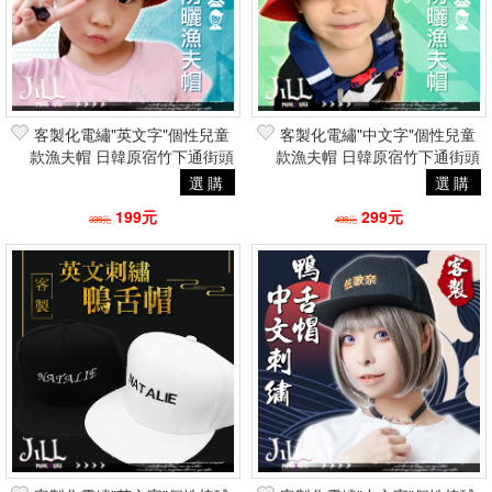
客製化電繡"英文字"個性兒童
客製化電繡"中文字"個性兒童
款漁夫帽 日韓原宿竹下通街頭
款漁夫帽 日韓原宿竹下通街頭
潮流
潮流
選購
選購
199元
299元
398元
498元