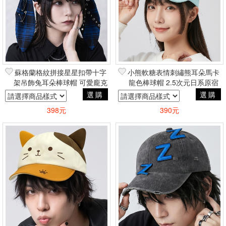
蘇格蘭格紋拼接星星扣帶十字
小熊軟糖表情刺繡熊耳朵馬卡
架吊飾兔耳朵棒球帽 可愛龐克
龍色棒球帽 2.5次元日系原宿
Y2K古著潮流暗黑街頭個性
萌可愛多巴胺穿搭
選購
選購
398元
390元