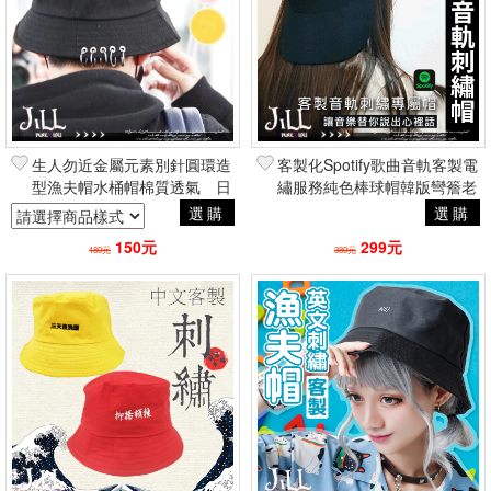
生人勿近金屬元素別針圓環造
客製化Spotify歌曲音軌客製電
型漁夫帽水桶帽棉質透氣 日
繡服務純色棒球帽韓版彎簷老
系原宿街頭搖滾少女
帽 日韓街頭簡約潮流
選購
選購
150元
299元
180元
380元