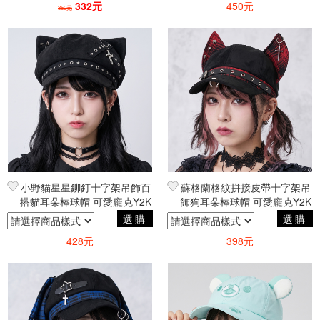
332元
450元
350元
篩選
小野貓星星鉚釘十字架吊飾百
蘇格蘭格紋拼接皮帶十字架吊
搭貓耳朵棒球帽 可愛龐克Y2K
飾狗耳朵棒球帽 可愛龐克Y2K
古著潮流暗黑街頭個性
古著潮流暗黑街頭個性
選購
選購
428元
398元