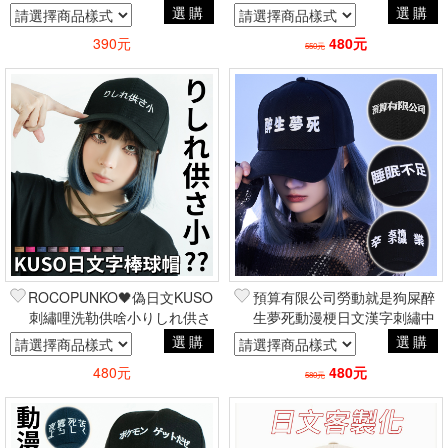
章 動漫電玩二次元帥氣周邊
兒原創原宿街頭嘻哈
選購
選購
390元
480元
550元
ROCOPUNKO🖤偽日文KUSO
預算有限公司勞動就是狗屎醉
刺繡哩洗勒供啥小りしれ供さ
生夢死動漫梗日文漢字刺繡中
小中性棒球帽 吉兒原創原宿街
性棒球帽 吉兒原創二次元原宿
選購
選購
頭嘻哈
街頭嘻哈
480元
480元
580元