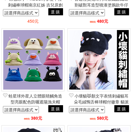
刺繡棒球帽南京紅姊 吉兒原創
割破獸耳造型噴漆塗鴉款牛仔
原宿街頭嘻哈
棒球帽 y2k龐克搖滾潮流帥氣
選購
選購
周邊
450元
480元
550元
蛙星球外星人立體眼睛觸角造
小壞貓😾顏文字表情刺繡貓耳
型亮眼配色防曬遮陽漁夫帽
朵毛絨鴨舌棒球帽付徽章 貓派
2.5次元日系原宿可愛少女軟妹
2.5次元軟妹風可愛周邊
選購
選購
風
380元
580元
440元
660元