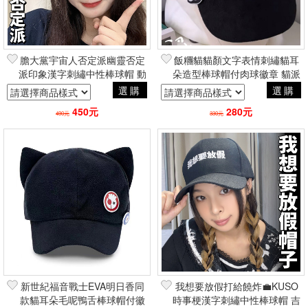
膽大黨宇宙人否定派幽靈否定
飯糰貓貓顏文字表情刺繡貓耳
派印象漢字刺繡中性棒球帽 動
朵造型棒球帽付肉球徽章 貓派
漫電玩二次元日常周邊
2.5次元軟妹風可愛周邊
選購
選購
450元
280元
490元
330元
新世紀福音戰士EVA明日香同
我想要放假打給饒炸💼KUSO
款貓耳朵毛呢鴨舌棒球帽付徽
時事梗漢字刺繡中性棒球帽 吉