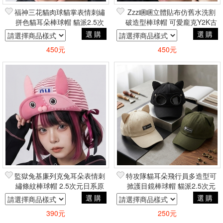
福神三花貓肉球貓掌表情刺繡
Zzz睏睏立體貼布仿舊水洗割
拼色貓耳朵棒球帽 貓派2.5次
破造型棒球帽 可愛龐克Y2K古
元日系原宿萌可愛
著潮流暗黑街頭個性
選購
選購
450元
450元
監獄兔基廉列克兔耳朵表情刺
特攻隊貓耳朵飛行員多造型可
繡條紋棒球帽 2.5次元日系原
掀護目鏡棒球帽 貓派2.5次元
宿萌可愛
秋葉原可愛動漫風
選購
選購
390元
250元