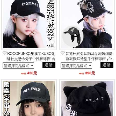
ROCOPUNKO🖤漢字KUSO刺
音速杜賓兔耳狗耳朵鐵鍊鐵環
繡社交恐怖分子中性棒球帽 吉
割破獸耳造型牛仔棒球帽 y2k
兒原創原宿街頭嘻哈
龐克搖滾潮流帥氣周邊
選購
選購
450元
398元
490元
480元