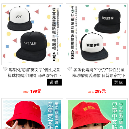
客製化電繡"英文字"個性兒童
客製化電繡"中文字"個性兒童
棒球帽鴨舌網帽 日韓原宿竹下
棒球帽鴨舌網帽 日韓原宿竹下
通街頭潮流
通街頭潮流
選購
選購
199元
299元
388元
388元