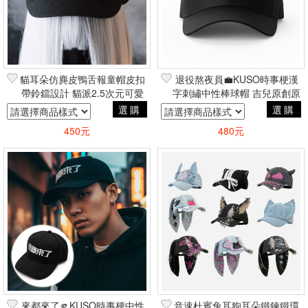
貓耳朵仿麂皮鴨舌報童帽皮扣
退役熬夜員💼KUSO時事梗漢
帶鈴鐺設計 貓派2.5次元可愛
字刺繡中性棒球帽 吉兒原創原
原宿風
宿街頭嘻哈
選購
選購
450元
480元
來都來了🫵KUSO時事梗中性
音速杜賓兔耳狗耳朵鐵鍊鐵環