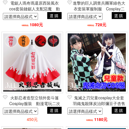
電鋸人瑪奇瑪還原西裝風衣
進擊的巨人調查兵團軍綠色大
cos套裝鏈鋸人支配惡魔 動
衣套裝軍服制服 Cosplay二
漫電玩cosplay二次元日常創意
次元動漫日常造型周邊
選購
選購
周邊
1080元
728元
1800元
1590元
火影忍者造型立領外套斗篷
鬼滅之刃兒童cosplay大全套
Cosplay服裝 動漫電玩二次
羽織鬼殺隊炭治郎彌豆子杏售
元設計周邊
郎富岡義勇胡蝶忍 日本動漫角
選購
選購
色扮演
450元
1180元
1390元