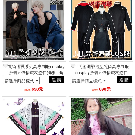
咒術迴戰系列高專制服cosplay
咒術迴戰造型咒術高專制服
套裝五條悟虎杖悠仁狗卷 角
cosplay套裝五條悟虎杖悠仁
色扮演動漫二次元周邊
角色扮演動漫二次元周邊
選購
選購
698元
698元
850元
990元