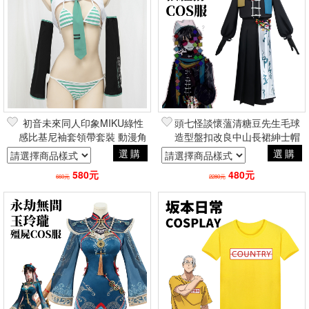
初音未來同人印象MIKU綠性
頭七怪談懷薀清糖豆先生毛球
感比基尼袖套領帶套裝 動漫角
造型盤扣改良中山長裙紳士帽
色扮演cosplay情人節女朋友性
套裝假髮 角色扮演cosplay二
選購
選購
感
次元動漫
580元
480元
660元
2280元