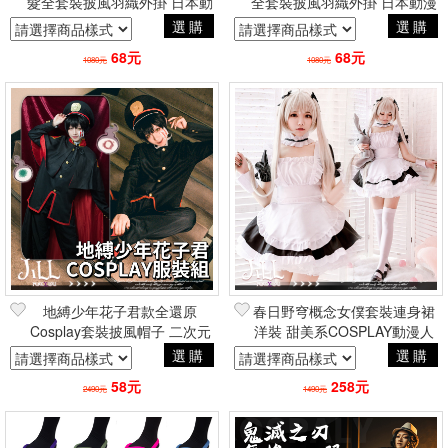
髮全套裝披風羽織外掛 日本動
全套裝披風羽織外掛 日本動漫
漫二次元角色扮演
二次元角色扮演
選購
選購
68元
68元
1080元
1080元
地縛少年花子君款全還原
春日野穹概念女僕套裝連身裙
Cosplay套裝披風帽子 二次元
洋裝 甜美系COSPLAY動漫人
動漫日常周邊
像攝影
選購
選購
58元
258元
2490元
1490元