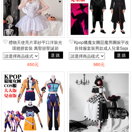
禮物天使亮片罩紗平口洋裝光
Kpop獵魔女團惡魔男團振宇改
環翅膀套裝 萬聖節聖誕節
良韓服套裝男款成人兒童Saja
COSPLAY變裝蘿莉塔風
Boys萬聖節角色扮演cosplay
選購
選購
650元
980元