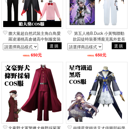
膽大黨超自然武裝主角白鳥愛
第五人格B.Duck 小黃鴨聯動
羅凌瀬桃高倉健高中制服套裝
款囚徒時裝賽博龐克風外套長
假髮 萬聖節角色扮演Cosplay
褲套裝假髮 萬聖節角色扮演
選購
選購
Cosplay
650元
650元
1550元
1990元
文豪野犬軍警獵犬條野採菊軍
崩壞星穹鐵道天才俱樂部科學