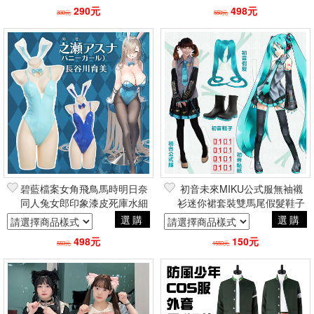
演
290元
498元
330元
550元
碧藍檔案女角飛鳥馬時明日奈
初音未來MIKU公式服無袖襯
同人兔女郎印象漆皮死庫水細
衫迷你裙套裝雙馬尾假髮鞋子
肩帶高衩連體衣套裝 二次元角
紋身貼紙 動漫電玩二次元角色
選購
選購
色扮演Cosplay
扮演COSPLAY
498元
150元
550元
1550元