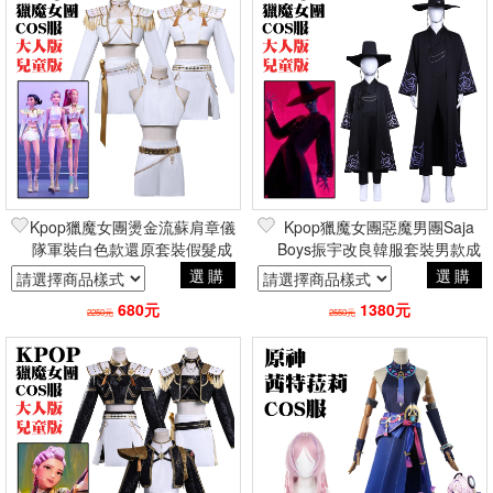
Kpop獵魔女團燙金流蘇肩章儀
Kpop獵魔女團惡魔男團Saja
隊軍裝白色款還原套裝假髮成
Boys振宇改良韓服套裝男款成
人童裝米拉佐依魯米 角色扮演
人兒童童裝 角色扮演cosplay
選購
選購
cosplay
680元
1380元
2250元
2550元