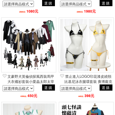
手遊角色扮演cosplay二次元動
長褲披風套裝 手遊角色扮演
選購
選購
漫
cosplay
1080元
1980元
2580元
2880元
文豪野犬英倫偵探風西裝馬甲
禁止進入LOGO印花漆皮繞頸
大衣襯衫套裝小栗蟲太郎太宰
比基尼泳衣腿環套裝 賽博龐克
治芥川龍之介江戶川亂步 角色
角色扮演cosplay情人節女朋友
選購
選購
扮演cosplay
性感
450元
398元
1990元
440元