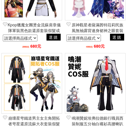
Kpop獵魔女團燙金流蘇肩章儀
原神觀星者薩滿茜特菈莉民族
隊軍裝黑色款還原套裝假髮成
風無袖露背連身裙神之眼套裝
人童裝米拉佐依魯米 角色扮演
漸層辮子假髮鞋子 萬聖節角色
選購
選購
cosplay
扮演Cosplay
680元
680元
2990元
1990元
崩壞星穹鐵道男主女主角開拓
鳴潮贊妮埃弗拉德銀行職員西
者穹星還原流蘇大衣套裝假髮
裝制服五分袖白襯衫高腰喇叭