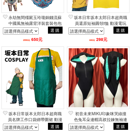
永劫無間殭屍玉玲瓏銅錢流蘇
坂本日常坂本太郎日本超商職
中國風無袖露背洋裝套裝包包
員還原短袖圓領t恤 動漫電玩
頭假髮 角色扮演cosplay二次
二次元COSPLAY角色扮演
選購
選購
元動漫
650元
298元
2990元
330元
坂本日常坂本太郎日本超商職
初音未來MIKU印象咪哭綠撞
員名牌工作口袋綁帶圍裙 動漫
色兔耳朵連帽高衩拉鍊無袖連
電玩二次元COSPLAY角色扮
體衣 二次元角色扮演Cosplay
選購
選購