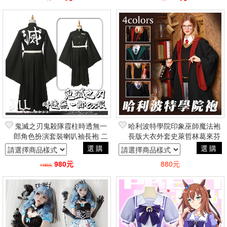
鬼滅之刃鬼殺隊霞柱時透無一
哈利波特學院印象巫師魔法袍
郎角色扮演套裝喇叭袖長袍 二
長版大衣外套史萊哲林葛來芬
次元cosplay動漫周邊
多 動漫電玩二次元日常創意
選購
選購
周邊
980元
880元
1180元