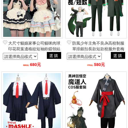
大尺寸貓娘家事公司貓咪肉球
防風少年主角不良Jk高校制服
印花荷葉邊格紋短袖鈴鐺領結
單排銀扣長款短款校服外套梅
圍裙女僕洋裝 蘿莉塔角色扮演
宮一櫻遙椿野佑 萬聖節
選購
選購
秋葉原
cosplay角色扮演
680元
580元
880元
770元