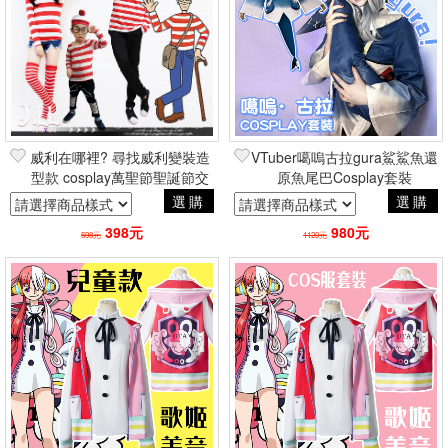
威利在哪裡? 尋找威利變裝造
VTuber噶嗚古拉gura鯊鯊魚還
型款 cosplay萬聖節聖誕節交
原魚尾巴Cosplay套裝
換禮物日系人像攝影角色扮演
hololive 二次元動漫電玩
選購
選購
398元
980元
598元
1120元