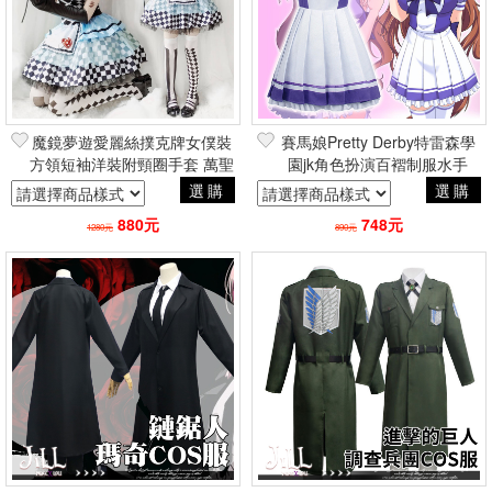
魔鏡夢遊愛麗絲撲克牌女僕裝
賽馬娘Pretty Derby特雷森學
方領短袖洋裝附頸圈手套 萬聖
園jk角色扮演百褶制服水手
節變裝角色扮演COSPLAY
服 動漫cosplay二次元
選購
選購
880元
748元
1280元
890元