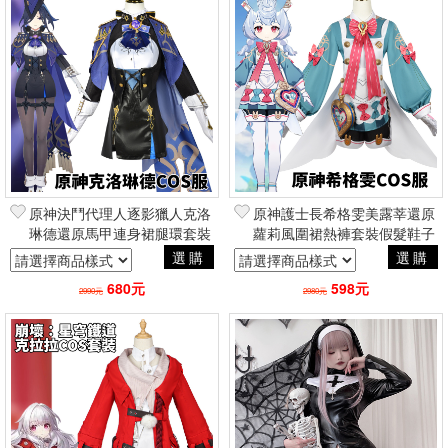
原神決鬥代理人逐影獵人克洛
原神護士長希格雯美露莘還原
琳德還原馬甲連身裙腿環套裝
蘿莉風圍裙熱褲套裝假髮鞋子
假髮鞋子 手遊角色扮演
手遊角色扮演cosplay二次元動
選購
選購
cosplay二次元動漫
漫
680元
598元
2990元
2980元