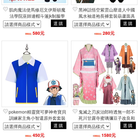
肌肉魔法使馬修厄文伊斯頓魔
黑神話悟空紫雲山靡道人中國
法學院巫師連帽斗篷jk制服學
風水袖道袍長褲套裝葫蘆面具
院套裝假髮皮鞋 萬聖節角色扮
鞋子 二次元動漫角色扮演
選購
選購
演COSPLAY
COSPLAY
580元
280元
990元
1550元
pokemon精靈寶可夢神奇寶貝
鬼滅之刃炭治郎時透無一郎不
訓練家主角小智還原外套套裝
死川甘露寺蜜璃彌豆子改良和
帽子寶貝球 動漫角色扮演
服套裝 萬聖節動漫cosplay角
選購
選購
COSPLAY
色扮演
450元
1580元
990元
1990元