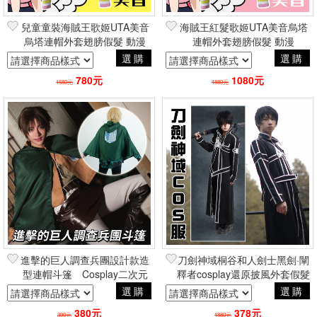
兒童童裝海賊王歌姬UTA美音
海賊王紅髮歌姬UTA美音烏塔
烏塔連帽外套翅膀假髮 動漫
連帽外套翅膀假髮 動漫
COSPLAY角色扮演航海王
COSPLAY角色扮演航海王
選購
選購
One Piece
One Piece
780元
1080元
1580元
1880元
進擊的巨人調查兵團設計款造
刀劍神域桐谷和人劍士黑劍·闡
型連帽斗篷 Cosplay二次元
釋者cosplay還原披風外套假髮
動漫日常造型周邊
武器 動漫電玩二次元角色扮演
選購
選購
380元
378元
390元
1880元