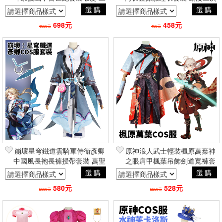
次元動漫角色扮演COSPLAY
元風情人節性感
選購
選購
698元
458元
1980元
490元
崩壞星穹鐵道雲騎軍侍衞彥卿
原神浪人武士輕裝楓原萬葉神
中國風長袍長褲授帶套裝 萬聖
之眼肩甲楓葉吊飾劍道寬褲套
節手遊二次元角色扮演
裝 萬聖節手遊二次元角色扮演
選購
選購
Cosplay
Cosplay
580元
528元
2880元
2250元