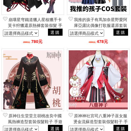
崩壞星穹鐵道獵人星核獵手卡
我推的孩子有馬加奈星野愛阿
芙卡狩獵還原熱褲套裝假髮 手
庫亞露比偶像打歌服還原套裝
遊角色扮演cosplay二次元動漫
假髮鞋子兒童成人 動漫角色扮
選購
選購
演COSPLAY
780元
478元
2880元
1550元
原神往生堂堂主胡桃改良中國
原神神社宮司八重神子巫女服
風熱褲造型套裝假髮鞋子 手遊
燙金流蘇造型套裝假髮鞋子 手
二次元動漫角色扮演
遊二次元動漫角色扮演
選購
選購