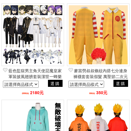
藍色監獄男主角天使惡魔皇家
麥當勞叔叔條紋內搭七分連身
軍裝披風翅膀套裝潔世一蜂樂
褲襪套套裝假髮 萬聖節二次元
回凪誠士郎千切豹馬 萬聖節
COSPLAY角色扮演
選購
選購
cosplay角色扮演
2180元
350元
2990元
990元