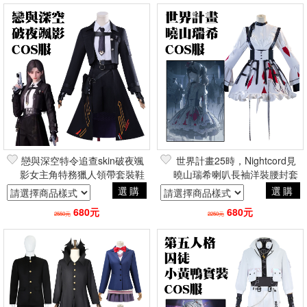
戀與深空特令追查skin破夜颯
世界計畫25時，Nightcord見
影女主角特務獵人領帶套裝鞋
曉山瑞希喇叭長袖洋裝腰封套
子假髮 萬聖節角色扮演
裝假髮 萬聖節角色扮演
選購
選購
cosplay
cosplay
680元
680元
2550元
2250元