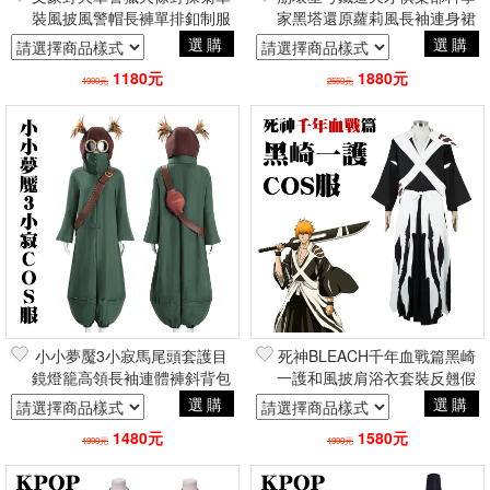
裝風披風警帽長褲單排釦制服
家黑塔還原蘿莉風長袖連身裙
套裝 萬聖節角色扮演Cosplay
套裝 萬聖節角色扮演cosplay
選購
選購
動漫
1180元
1880元
1990元
2550元
小小夢魘3小寂馬尾頭套護目
死神BLEACH千年血戰篇黑崎
鏡燈籠高領長袖連體褲斜背包
一護和風披肩浴衣套裝反翹假
套裝 萬聖節角色扮演Cosplay
髮 萬聖節角色扮演Cosplay
選購
選購
1480元
1580元
1990元
1990元