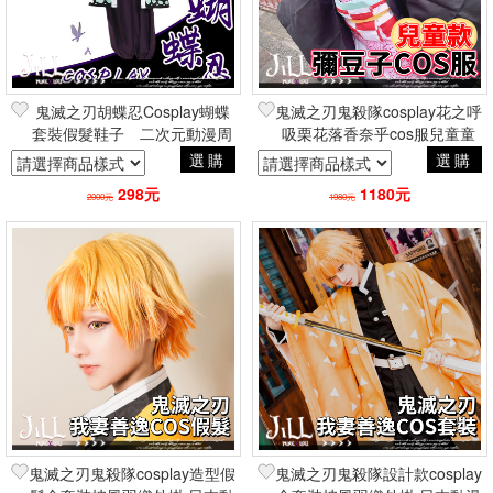
鬼滅之刃胡蝶忍Cosplay蝴蝶
鬼滅之刃鬼殺隊cosplay花之呼
套裝假髮鞋子 二次元動漫周
吸栗花落香奈乎cos服兒童童
邊潮流
裝 日本動漫二次元角色扮演
選購
選購
298元
1180元
2000元
1980元
鬼滅之刃鬼殺隊cosplay造型假
鬼滅之刃鬼殺隊設計款cosplay