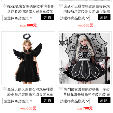
Kpop獵魔女團偶像歌手演唱會
宮廷小丑棋盤格紋黑白撞色泡
還原套裝假髮成人兒童童裝米
泡短袖洋裝腰帶套裝 萬聖節暗
拉佐依魯米 動漫角色扮演
黑哥德蘿莉塔COSPLAY角色
選購
選購
cosplay
扮演
680元
650元
1990元
1150元
黑翼天使人造寶石泡泡短袖罩
戰鬥修女透視網紗拼接十字架
紗高領洋裝翅膀光環套裝兒童
蕾絲花邊長袖高領洋裝套裝 萬
成人 萬聖節暗黑哥德蘿莉塔
聖節暗黑哥德蘿莉塔
選購
選購
COSPLAY角色扮演
COSPLAY角色扮演
650元
780元
990元
990元