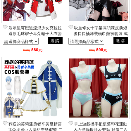
崩壞星穹鐵道流浪少女克拉拉
吸血修女十字架高領漆皮前短
還原毛球辮子耳朵帽子大衣套
後長長袖洋裝頭巾熱褲套裝 萬
裝假髮鞋子 手遊角色扮演
聖節情人節性感變裝角色扮演
選購
選購
cosplay二次元動漫
COSPLAY
580元
598元
2990元
770元
葬送的芙莉蓮勇者辛美爾精靈
掌上遊戲機手把懷舊印花運動
耳朵披風中古世紀套裝假髮 二
內衣體操服睡衣套裝 動漫二次