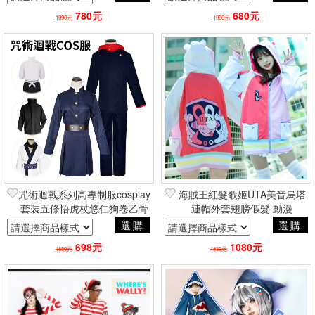
COSPLAY
COSPLAY
780元
680元
1990元
1990元
咒術迴戰系列高專制服cosplay
海賊王紅髮歌姬UTA美音烏塔
套裝五條悟虎杖悠仁狗卷乙骨
連帽外套翅膀假髮 動漫
憂太 角色扮演動漫二次元周
COSPLAY角色扮演航海王
選購
選購
邊
One Piece
698元
1080元
1850元
1880元