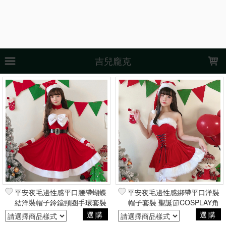
LOADING...
吉兒龐克
上架時間
銷售件數
銷售價格
樣式尺寸篩選
全部樣式
鞋子
衣服全套
衣服
全套
套裝
假髮
我妻善逸
富岡義勇
彌豆子
黑
全部尺寸
XS
S
M
L
XL
2XL
3XL
120
130
平安夜毛邊性感平口腰帶蝴蝶
平安夜毛邊性感綁帶平口洋裝
結洋裝帽子鈴鐺頸圈手環套裝
帽子套裝 聖誕節COSPLAY角
140
聖誕節COSPLAY角色扮演蘿
色扮演蘿莉塔風
選購
選購
莉塔風
現貨商品