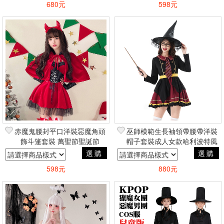
680元
598元
篩選
赤魔鬼腰封平口洋裝惡魔角頭
巫師模範生長袖領帶腰帶洋裝
飾斗篷套裝 萬聖節聖誕節
帽子套裝成人女款哈利波特風
COSPLAY哥德蘿莉塔風
萬聖節聖誕節COSPLAY變裝
選購
選購
可愛
598元
880元