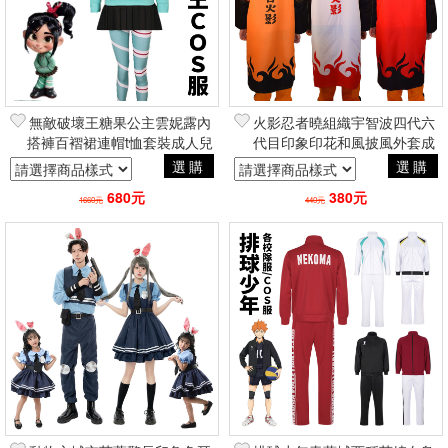
無敵破壞王糖果公主雲妮露內
火影忍者曉組織宇智波四代六
搭褲百褶裙連帽t恤套裝成人兒
代目印象印花和風披風外套成
童 萬聖節動漫COSPLAY童裝
人兒童 動漫萬聖節角色扮演
選購
選購
角色扮演
COSPLAY
680元
380元
1660元
440元