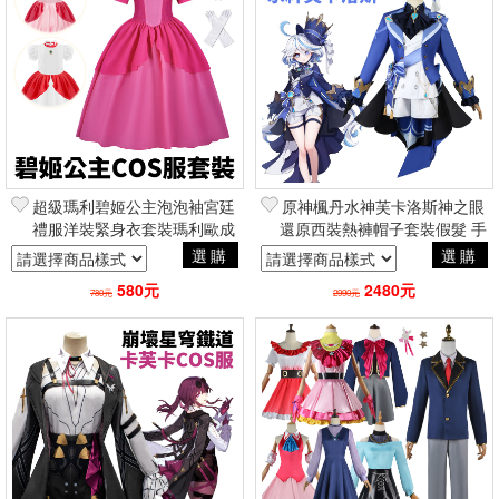
超級瑪利碧姬公主泡泡袖宮廷
原神楓丹水神芙卡洛斯神之眼
禮服洋裝緊身衣套裝瑪利歐成
還原西裝熱褲帽子套裝假髮 手
人兒童 萬聖節二次元角色扮演
遊二次元動漫角色扮演
選購
選購
Cosplay動漫
COSPLAY
580元
2480元
780元
2990元