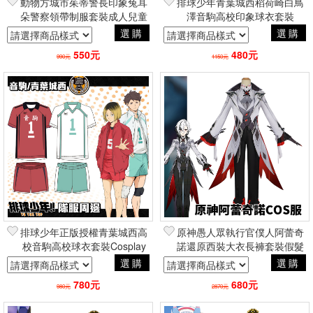
動物方城市茱蒂警長印象兔耳
排球少年青葉城西稻荷崎白鳥
朵警察領帶制服套裝成人兒童
澤音駒高校印象球衣套裝
萬聖節動漫COSPLAY童裝角
Cosplay運動外套長褲套裝
選購
選購
色扮演
二次元動漫周邊潮流
550元
480元
990元
1150元
排球少年正版授權青葉城西高
原神愚人眾執行官僕人阿蕾奇
校音駒高校球衣套裝Cosplay
諾還原西裝大衣長褲套裝假髮
短袖短褲速乾運動服 二次元
鞋子 手遊角色扮演cosplay二
選購
選購
動漫周邊潮流
次元動漫
780元
680元
980元
2870元