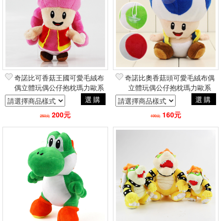
奇諾比可香菇王國可愛毛絨布
奇諾比奧香菇頭可愛毛絨布偶
偶立體玩偶公仔抱枕瑪力歐系
立體玩偶公仔抱枕瑪力歐系
列 動漫電玩二次元日常創意
列 動漫電玩二次元日常創意
選購
選購
周邊
周邊
200元
160元
250元
199元