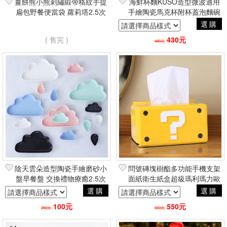
薑餅熊小熊刺繡緞帶格紋手提
海鮮杯麵KUSO造型微波適用
扁包野餐便當袋 蘿莉塔2.5次
手繪陶瓷馬克杯附杯蓋泡麵碗
元軟妹可愛
交換禮物2.5次元可愛創意居家
選購
周邊
( 售完 )
430元
480元
陰天雲朵造型陶瓷手繪磨砂小
問號磚塊樹酯多功能手機支架
盤早餐盤 交換禮物療癒2.5次
面紙衛生紙盒超級瑪利瑪力歐
元可愛居家周邊
系列 聖誕節動漫電玩二次元
選購
選購
日常創意周邊
100元
550元
280元
660元