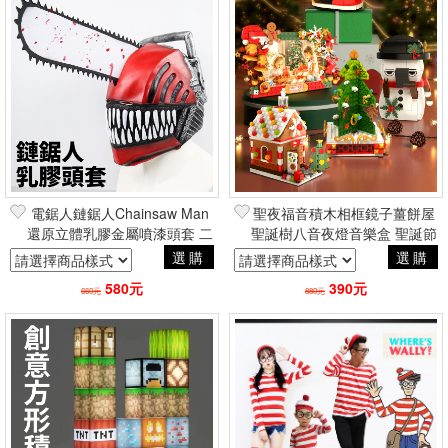
電鋸人鏈鋸人Chainsaw Man
聖夜福音積木相框鏡子薑餅屋
還原立體乳膠金屬噴漆頭套 二
聖誕樹八音夜燈音樂盒 聖誕節
次元cosplay角色扮演動漫萬聖
交換禮物療癒日常周邊
選購
選購
節
580元
390元
660元
880元