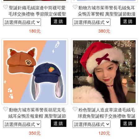
聖誕針織毛絨滾邊中筒襪可愛
動物方城市茱蒂警長毛絨兔耳
毛球交換禮物 季節限定保暖聖
朵鴨舌軍警帽 萬聖聖誕節動漫
誕節COSPLAY角色扮演蘿莉
COSPLAY角色扮演
選購
選購
塔風
180元
380元
動物方城市茱蒂警長胡尼克毛
粉色聖誕人造皮草滾邊毛絨毛
絨耳朵鴨舌報童帽 萬聖聖誕節
球鹿角聖誕帽子交換禮物 聖誕
動漫COSPLAY角色扮演
節COSPLAY角色扮演蘿莉塔
選購
選購
風
350元
120元