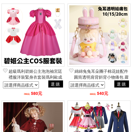
超級瑪利碧姬公主泡泡袖宮廷
綿綿兔兔耳朵團子棉花娃配件
禮服洋裝緊身衣套裝瑪利歐成
圓筒透明肩背斜背小物痛包 蘿
人兒童 萬聖節二次元角色扮演
莉塔2.5次元軟妹夢幻童話風
選購
選購
Cosplay動漫
580元
540元
780元
660元