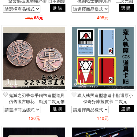
全套裝披風羽織外掛 日本動漫
機動戰士鋼彈系列 二次元動
二次元角色扮演
漫居家周邊
選購
選購
68元
495元
1080元
鬼滅之刃香奈乎銅幣造型道具
獵人執照造型悠遊卡貼還原小
仿舊復古雕花 動漫二次元創
傑奇犽庫拉皮卡 二次元
意COSPLAY周邊
cosplay動漫周邊
選購
選購
120元
140元