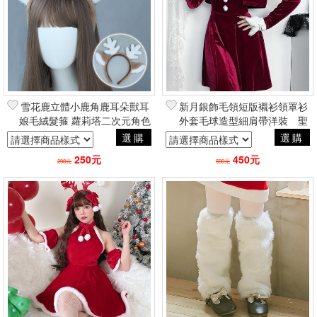
雪花鹿立體小鹿角鹿耳朵獸耳
新月銀飾毛領短版襯衫領罩衫
娘毛絨髮箍 蘿莉塔二次元角色
外套毛球造型細肩帶洋裝 聖
扮演Cosplay聖誕節
誕節情人節女朋友哥德蘿莉塔
選購
選購
250元
450元
290元
590元