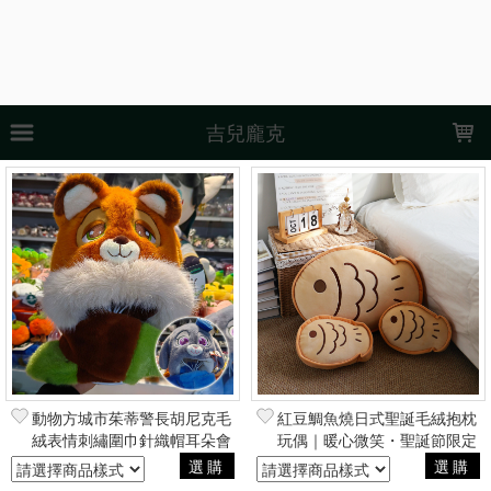
LOADING...
吉兒龐克
上架時間
銷售件數
銷售價格
樣式尺寸篩選
全部樣式
黑
粉
白
紅
灰
藍
檸檬精油
大西洋雪松
玫瑰木精油
迷迭香精油
全部尺寸
M
L
XL
30CM
45CM
110
120
130
140
動物方城市茱蒂警長胡尼克毛
紅豆鯛魚燒日式聖誕毛絨抱枕
絨表情刺繡圍巾針織帽耳朵會
玩偶｜暖心微笑・聖誕節限定
150
動 萬聖聖誕節動漫COSPLAY
療癒系裝飾交換禮物
選購
選購
角色扮演
現貨商品