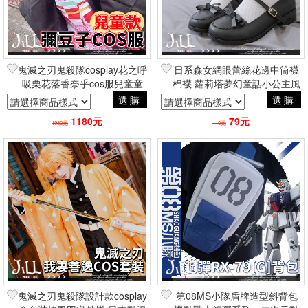
鬼滅之刃鬼殺隊cosplay花之呼
日系森女網眼蕾絲花邊中筒襪
吸栗花落香奈乎cos服兒童童
棉襪 蘿莉塔夢幻童話小公主風
裝 日本動漫二次元角色扮演
Lolita百搭
選購
選購
1180元
79元
1980元
110元
鬼滅之刃鬼殺隊設計款cosplay
第08MS小隊盾牌造型斜背包