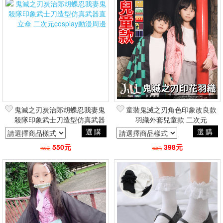
鬼滅之刃炭治郎胡蝶忍我妻鬼
童裝鬼滅之刃角色印象改良款
殺隊印象武士刀造型仿真武器
羽織外套兒童款 二次元
直立傘 二次元cosplay動漫周
cosplay動漫周邊
選購
選購
邊
550元
398元
780元
450元