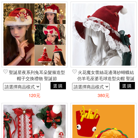
聖誕星夜系列兔耳朵髮箍造型
火花魔女蕾絲花邊薄紗蝴蝶結
帽子交換禮物 聖誕節
仿羊毛巫婆毛球造型尖帽 聖誕
COSPLAY角色扮演蘿莉塔風
節COSPLAY角色扮演蘿莉塔
選購
選購
風
120元
380元