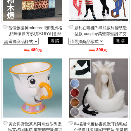
當個創世神minecraft麥塊風格
威利在哪裡? 尋找威利變裝造
點陣懷舊方形積木DIY創意燈
型款 cosplay萬聖節聖誕節交
聖誕節交換禮物2.5次元可愛居
換禮物日系人像攝影角色扮演
選購
選購
家
480元
398元
550元
598元
美女與野獸茶具阿奇造型陶瓷
科楊斯卡雅秘書狐獸耳娘毛絨
馬克杯咖啡杯 萬聖節聖誕節可
立體狐耳狐狸尾巴套裝 聖誕節