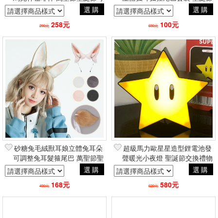
愛親子卡通交換禮物
萬聖節二次元Cosplay角色扮
選購
選購
演動漫
258元
100元
290元
690元
砂糖兔毛絨獸耳娘立體兔耳朵
超級馬力歐星星造型鋰電池發
可調整兔耳髮箍尾巴 萬聖節聖
聲暖光小夜燈 聖誕節交換禮物
誕節二次元Cosplay角色扮演
動漫電玩二次元居家周邊
選購
選購
動漫
168元
580元
490元
620元