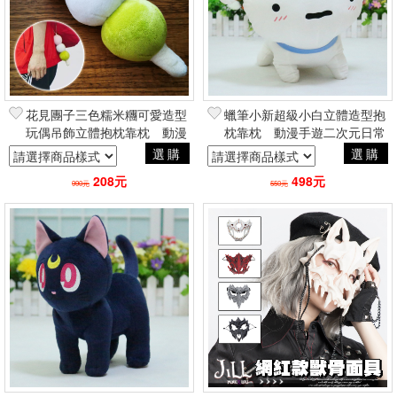
花見團子三色糯米糰可愛造型
蠟筆小新超級小白立體造型抱
玩偶吊飾立體抱枕靠枕 動漫
枕靠枕 動漫手遊二次元日常
手遊二次元日常創意周邊
創意周邊
選購
選購
208元
498元
990元
550元