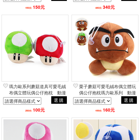
150元
340元
190元
480元
瑪力歐系列蘑菇道具可愛毛絨
栗子蘑菇可愛毛絨布偶立體玩
布偶立體玩偶公仔抱枕 動漫
偶公仔抱枕瑪力歐系列 動漫
電玩二次元日常創意周邊
電玩二次元日常創意周邊
選購
選購
100元
160元
250元
199元