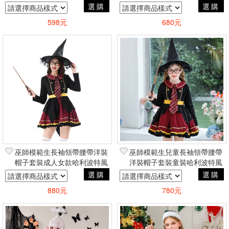
COSPLAY哥德蘿莉塔風
萬聖節聖誕節兒童COSPLAY
選購
選購
598元
680元
巫師模範生長袖領帶腰帶洋裝
巫師模範生兒童長袖領帶腰帶
帽子套裝成人女款哈利波特風
洋裝帽子套裝童裝哈利波特風
萬聖節聖誕節COSPLAY變裝
萬聖節聖誕節COSPLAY變裝
選購
選購
可愛
可愛
880元
780元