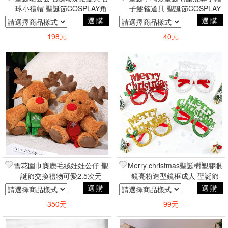
球小禮帽 聖誕節COSPLAY角
子髮箍道具 聖誕節COSPLAY
色扮演蘿莉塔風
角色扮演蘿莉塔風
選購
選購
198元
40元
雪花圍巾麋鹿毛絨娃娃公仔 聖
Merry christmas聖誕樹塑膠眼
誕節交換禮物可愛2.5次元
鏡亮粉造型鏡框成人 聖誕節
COSPLAY角色扮演蘿莉塔風
選購
選購
350元
99元