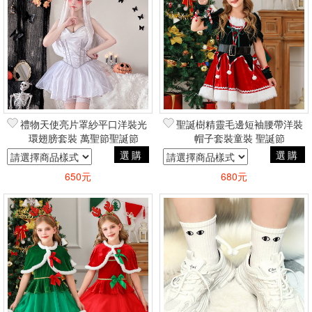
禮物天使亮片罩紗平口洋裝光
聖誕樹精靈毛邊短袖腰帶洋裝
環翅膀套裝 萬聖節聖誕節
帽子套裝童裝 聖誕節
COSPLAY變裝蘿莉塔風
COSPLAY變裝可愛蘿莉塔風
選購
選購
650元
680元