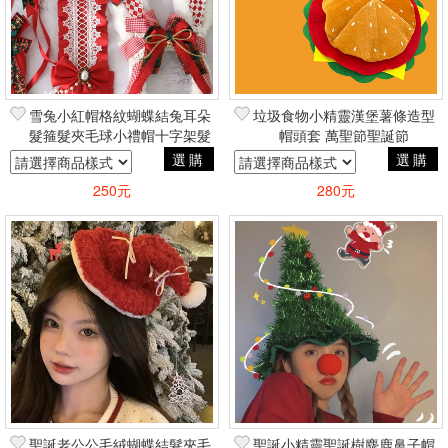
雪兔小紅帽格紋蝴蝶結兔耳朵
垃圾食物小精靈漢堡薯條造型
髮箍髮夾毛球小禮帽十字架髮
帽頭套 萬聖節聖誕節
帶 聖誕節COSPLAY角色扮演
COSPLAY變裝可愛
選購
選購
蘿莉塔風
250元
280元
聖誕老公公毛絨蝴蝶結髮夾毛
聖誕小精靈聖誕樹麋鹿鼻子帽