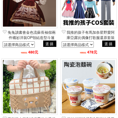
兔兔讀書會金色流蘇長袖假兩
我推的孩子有馬加奈星野愛阿
件襯衫洋裝OP領結造型斗篷
庫亞露比偶像打歌服還原套裝
蘿莉塔軟妹南歐小公主
假髮鞋子兒童成人 動漫角色扮
選購
選購
演COSPLAY
480元
478元
1660元
1550元