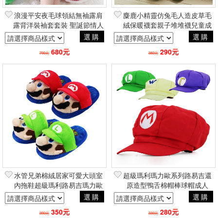
浪漫平安夜毛球領結無袖露肩
麋鹿小精靈仿兔毛人造皮草毛
露背洋裝袖套套裝 聖誕節情人
絨保暖襪套親子堆堆襪兒童成
節二次元變裝角色扮演
人 聖誕節蘿莉塔二次元變裝角
選購
選購
COSPLAY
色扮演COSPLAY
680元
290元
790元
380元
水管兄弟棉絨居家可愛大頭室
超級瑪利瑪力歐系列路易吉還
內拖鞋超級瑪利路易吉瑪力歐
原造型鴨舌棉帽棒球帽成人
系列 聖誕節動漫電玩二次元
款 聖誕節動漫電玩二次元日
選購
選購
日常創意周邊
常創意周邊
350元
280元
390元
330元