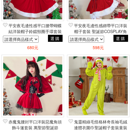
平安夜毛邊性感平口腰帶蝴蝶
平安夜毛邊性感綁帶平口洋裝
結洋裝帽子鈴鐺頸圈手環套裝
帽子套裝 聖誕節COSPLAY角
聖誕節COSPLAY角色扮演蘿
色扮演蘿莉塔風
選購
選購
莉塔風
680元
598元
赤魔鬼腰封平口洋裝惡魔角頭
鬼靈精綠毛怪格林奇長袖毛絨
飾斗篷套裝 萬聖節聖誕節
連體衣圍巾聖誕帽子套裝童裝