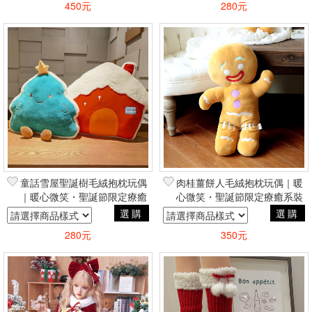
450元
280元
篩選
童話雪屋聖誕樹毛絨抱枕玩偶
肉桂薑餅人毛絨抱枕玩偶｜暖
｜暖心微笑・聖誕節限定療癒
心微笑・聖誕節限定療癒系裝
系裝飾交換禮物
飾交換禮物
選購
選購
280元
350元