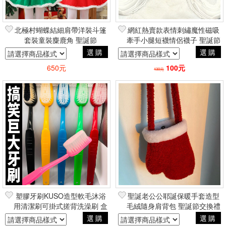
北極村蝴蝶結細肩帶洋裝斗篷
網紅熱賣款表情刺繡魔性磁吸
套裝童裝麋鹿角 聖誕節
牽手小腿短襪情侶襪子 聖誕節
COSPLAY變裝可愛蘿莉塔風
交換禮物居家療癒周邊
選購
選購
650元
100元
130元
塑膠牙刷KUSO造型軟毛沐浴
聖誕老公公耶誕保暖手套造型
用清潔刷可掛式搓背洗澡刷 盒
毛絨隨身肩背包 聖誕節交換禮
損 交換禮物可愛創意居家周邊
物居家療癒周邊
選購
選購