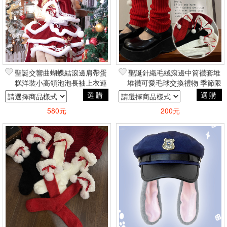
聖誕交響曲蝴蝶結滾邊肩帶蛋
聖誕針織毛絨滾邊中筒襪套堆
糕洋裝小高領泡泡長袖上衣連
堆襪可愛毛球交換禮物 季節限
帽斗篷 聖誕節復古英倫蘿莉塔
定保暖聖誕節COSPLAY角色
選購
選購
小公主風
扮演蘿莉塔風
580元
200元