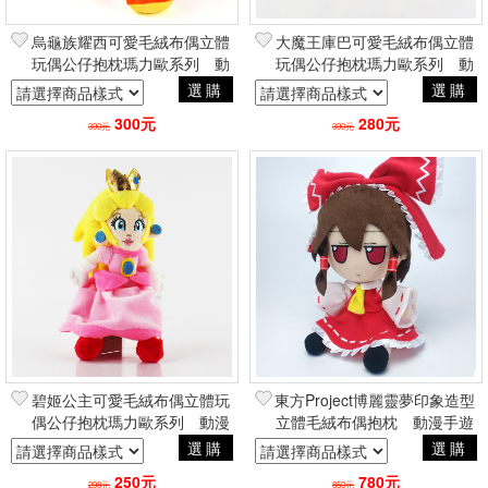
烏龜族耀西可愛毛絨布偶立體
大魔王庫巴可愛毛絨布偶立體
玩偶公仔抱枕瑪力歐系列 動
玩偶公仔抱枕瑪力歐系列 動
漫電玩二次元日常創意周邊
漫電玩二次元日常創意周邊
選購
選購
300元
280元
390元
390元
碧姬公主可愛毛絨布偶立體玩
東方Project博麗靈夢印象造型
偶公仔抱枕瑪力歐系列 動漫
立體毛絨布偶抱枕 動漫手遊
電玩二次元日常創意周邊
二次元日常創意周邊
選購
選購
250元
780元
298元
850元