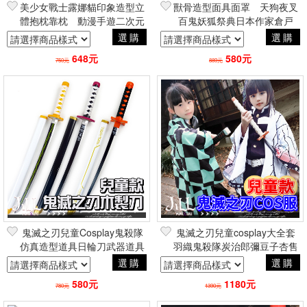
美少女戰士露娜貓印象造型立
獸骨造型面具面罩 天狗夜叉
體抱枕靠枕 動漫手遊二次元
百鬼妖狐祭典日本作家倉戸
日常創意周邊
Mito 二次元cosplay周邊
選購
選購
648元
580元
750元
889元
鬼滅之刃兒童Cosplay鬼殺隊
鬼滅之刃兒童cosplay大全套
仿真造型道具日輪刀武器道具
羽織鬼殺隊炭治郎彌豆子杏售
炭治郎胡蝶忍富岡義勇杏壽郎
郎富岡義勇胡蝶忍 日本動漫角
選購
選購
動漫角色扮演
色扮演
580元
1180元
780元
1390元