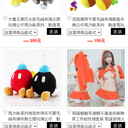
大魔王庫巴火龍毛絨布偶立體
恐龍耀西可愛毛絨布偶吸盤吊
玩偶公仔瑪力歐系列 動漫電
飾公仔瑪力歐系列 動漫電玩
玩二次元日常創意周邊
二次元日常創意周邊
選購
選購
250元
150元
390元
190元
瑪力歐系列地雷炸彈兵可愛毛
耶誕貓貓耳連帽斗篷迷你裙胸
絨布偶吊飾立體玩偶公仔 動
罩三件組性感套裝 聖誕節情人
漫電玩二次元日常創意周邊
節女友日系人像攝影角色扮演
選購
選購