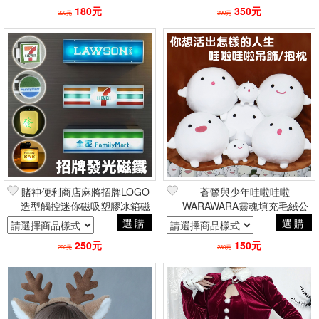
180元
350元
220元
390元
賭神便利商店麻將招牌LOGO
蒼鷺與少年哇啦哇啦
造型觸控迷你磁吸塑膠冰箱磁
WARAWARA靈魂填充毛絨公
鐵 聖誕節交換禮物居家療癒周
仔娃娃吊飾 二次元動畫交換禮
選購
選購
邊
物居家療癒周邊
250元
150元
290元
280元