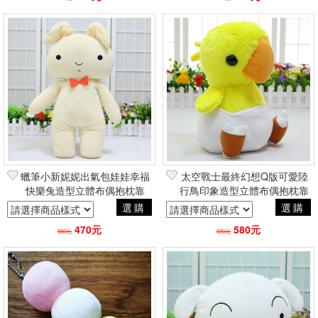
蠟筆小新妮妮出氣包娃娃幸福
太空戰士最終幻想Q版可愛陸
快樂兔造型立體布偶抱枕靠
行鳥印象造型立體布偶抱枕靠
枕 動漫手遊二次元日常創意
枕 動漫手遊二次元日常創意
選購
選購
周邊
周邊
470元
580元
550元
690元