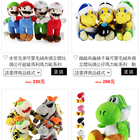
水管兄弟可愛毛絨布偶立體玩
鐵鎚烏龜錘子龜可愛毛絨布偶
偶公仔超級瑪利瑪力歐系列
立體玩偶公仔瑪力歐系列 動
聖誕節動漫電玩二次元日常創
漫電玩二次元日常創意周邊
選購
選購
意周邊
230元
298元
290元
360元