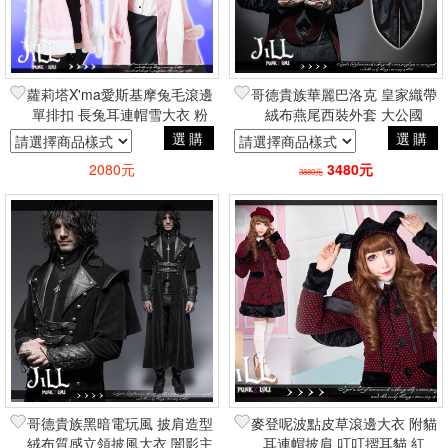
蘿莉塔X'ma愛斯基摩兔毛滾邊
哥德貴族華麗巴洛克 皇家織帶
單排扣 長兔耳連帽雪大衣 粉
絨布燕尾西裝外套 大公國
gothic
選購
選購
2080元
3480元
3880元
哥德貴族黑暗電玩風 披肩造型
麥登呢波點皮草滾邊大衣 附貓
絨布質感立領披風大衣 闇影主
耳連帽披肩 叮叮摺耳貓 紅