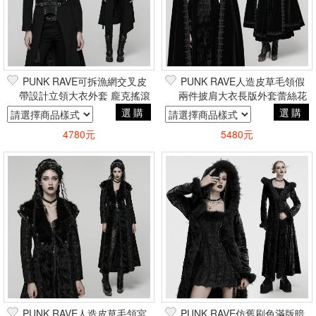
PUNK RAVE可拆漁網交叉皮
PUNK RAVE人造皮草毛領假
帶設計立領大衣外套 龐克搖滾
兩件披肩大衣長版外套蕾絲花
重金屬帥氣電玩風
邊 哥德貴族巴洛克暗黑吸血鬼
選購
選購
4780元
5480元
PUNK RAVE人造皮草毛領宮
PUNK RAVE仿舊刷色滿版暗