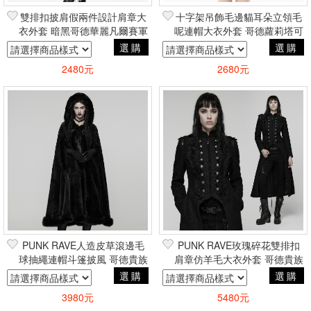
雙排扣披肩假兩件設計肩章大
十字架吊飾毛邊貓耳朵立領毛
衣外套 暗黑哥德華麗凡爾賽軍
呢連帽大衣外套 哥德蘿莉塔可
裝蘿莉塔
愛二次元風
選購
選購
2480元
2680元
PUNK RAVE人造皮草滾邊毛
PUNK RAVE玫瑰碎花雙排扣
球抽繩連帽斗篷披風 哥德貴族
肩章仿羊毛大衣外套 哥德貴族
巴洛克暗黑吸血鬼
凡爾賽帥氣軍裝風
選購
選購
3980元
5480元