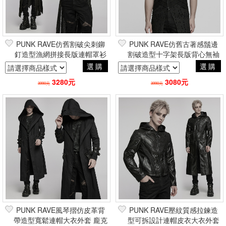
PUNK RAVE仿舊割破尖刺鉚
PUNK RAVE仿舊古著感鬚邊
釘造型漁網拼接長版連帽罩衫
割破造型十字架長版背心無袖
外套大衣 龐克搖滾重金屬帥氣
大衣外套 龐克搖滾重金屬帥氣
選購
選購
電玩風
電玩風
3280元
3080元
3990元
3990元
PUNK RAVE風琴摺仿皮革背
PUNK RAVE壓紋質感拉鍊造
帶造型寬鬆連帽大衣外套 龐克
型可拆設計連帽皮衣大衣外套