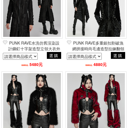
PUNK RAVE水洗仿舊渲染設
PUNK RAVE多重銀扣割破漁
計鉚釘十字架造型立領大衣外
網拼接時尚毛邊造型拉鍊翻領
套 龐克搖滾重金屬帥氣電玩風
大衣外套 龐克搖滾重金屬帥氣
選購
選購
電玩風
5480元
4880元
6680元
5580元