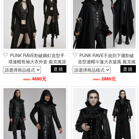
PUNK RAVE割破鉚釘造型手
PUNK RAVE不規則下擺割破
環連帽長袖大衣外套 龐克搖滾
造型連帽斗篷大衣披風 龐克搖
重金屬帥氣硬妹風
滾重金屬帥氣電玩風
選購
選購
4680元
2880元
5580元
3348元