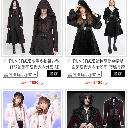
PUNK RAVE多重皮扣帶造型
PUNK RAVE鋪棉巫婆尖帽雙
條紋後綁帶連帽大衣外套 紅
面穿連帽大衣附腰帶 暗黑哥德
英倫風蒸氣龐克復古哥德
貴族宮廷風
選購
選購
4680元
5180元
5380元
6680元