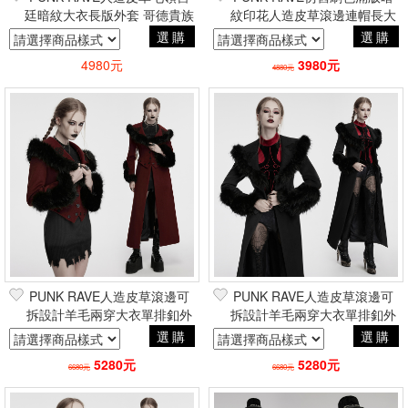
廷暗紋大衣長版外套 哥德貴族
紋印花人造皮草滾邊連帽長大
巴洛克暗黑吸血鬼
衣外套 哥德貴族巴洛克暗黑吸
選購
選購
血鬼
4980元
3980元
4880元
PUNK RAVE人造皮草滾邊可
PUNK RAVE人造皮草滾邊可
拆設計羊毛兩穿大衣單排釦外
拆設計羊毛兩穿大衣單排釦外
套 紅 哥德貴族凡爾賽帥氣軍
套 黑 哥德貴族凡爾賽帥氣軍
選購
選購
裝風
裝風
5280元
5280元
6680元
6680元