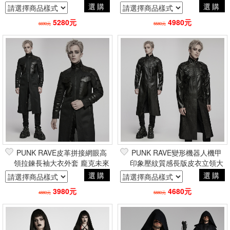
未來感搖滾帥氣電玩風
龐克未來感搖滾帥氣電玩風
選購
選購
5280元
4980元
6690元
5580元
PUNK RAVE皮革拼接網眼高
PUNK RAVE變形機器人機甲
領拉鍊長袖大衣外套 龐克未來
印象壓紋質感長版皮衣立領大
感搖滾帥氣電玩風
衣外套 賽博龐克未來感帥氣電
選購
選購
玩風
3980元
4680元
4880元
5880元