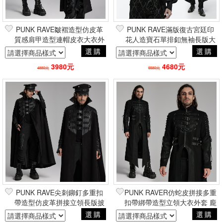
PUNK RAVE皺褶造型仿皮革
PUNK RAVE滿版復古宮廷印
質感肩甲造型連帽皮衣大衣外
花人造寶石單排釦無袖長版大
套 哥德暗黑貴族巴洛克吸血鬼
衣立領背心外套 哥德暗黑貴族
選購
選購
巴洛克吸血鬼
3980元
4680元
4880元
5580元
PUNK RAVE尖刺鉚釘多重扣
PUNK RAVER仿蛇皮拼接多重
帶造型仿皮革拼接立領長版披
扣帶綁帶造型立領大衣外套 龐
風斗篷 龐克搖滾重金屬帥氣電
克搖滾重金屬帥氣電玩風
選購
選購