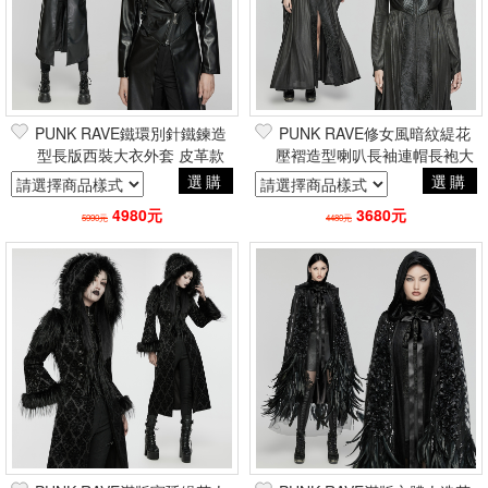
PUNK RAVE鐵環別針鐵鍊造
PUNK RAVE修女風暗紋緹花
型長版西裝大衣外套 皮革款
壓褶造型喇叭長袖連帽長袍大
龐克搖滾重金屬帥氣電玩風
衣 哥德貴族暗黑巴洛克吸血鬼
選購
選購
4980元
3680元
5990元
4480元