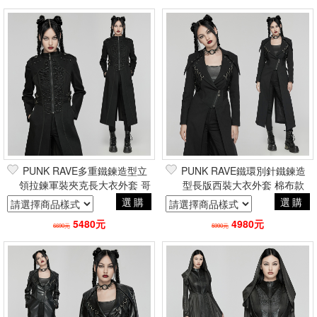
PUNK RAVE多重鐵鍊造型立
PUNK RAVE鐵環別針鐵鍊造
領拉鍊軍裝夾克長大衣外套 哥
型長版西裝大衣外套 棉布款
德貴族凡爾賽巴洛克
龐克搖滾重金屬帥氣電玩風
選購
選購
5480元
4980元
6690元
5990元