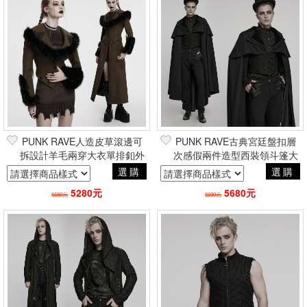
PUNK RAVE人造皮草滾邊可
PUNK RAVE古典宮廷盤扣層
拆設計羊毛兩穿大衣單排釦外
次感假兩件造型西裝領斗篷大
套 咖 哥德貴族凡爾賽帥氣軍
衣披風 哥德暗黑貴族巴洛克吸
選購
選購
裝風
血鬼
5280元
5680元
6680元
6690元