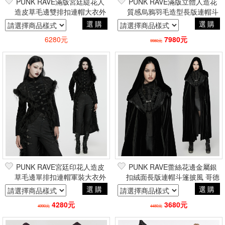
PUNK RAVE滿版宮廷緹花人
PUNK RAVE滿版立體人造花
造皮草毛邊雙排扣連帽大衣外
質感烏鴉羽毛造型長版連帽斗
套 哥德貴族暗黑巴洛克吸血鬼
篷披風 哥德貴族暗黑巴洛克吸
選購
選購
血鬼
6280元
7980元
9980元
PUNK RAVE宮廷印花人造皮
PUNK RAVE蕾絲花邊金屬銀
草毛邊單排扣連帽軍裝大衣外
扣絨面長版連帽斗篷披風 哥德
套 哥德貴族凡爾賽巴洛克
貴族暗黑巴洛克吸血鬼
選購
選購
4280元
3680元
4990元
4480元