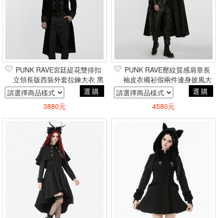
PUNK RAVE宮廷緹花雙排扣
PUNK RAVE壓紋質感肩章長
立領長版西裝外套拉鍊大衣 黑
袖皮衣襯衫假兩件連身披風大
哥德王子貴族吸血鬼巴洛克
衣外套 龐克搖滾重金屬帥氣電
選購
選購
玩風
3880元
4580元