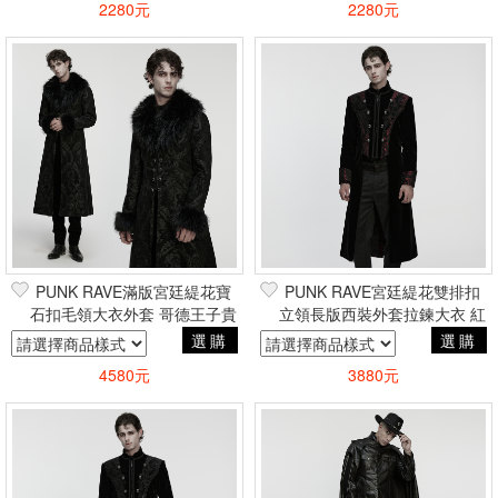
2280元
2280元
篩選
PUNK RAVE滿版宮廷緹花寶
PUNK RAVE宮廷緹花雙排扣
石扣毛領大衣外套 哥德王子貴
立領長版西裝外套拉鍊大衣 紅
族吸血鬼巴洛克
哥德王子貴族吸血鬼巴洛克
選購
選購
4580元
3880元