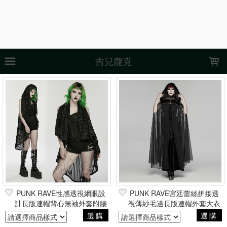
LOADING...
吉兒龐克
上架時間
銷售件數
銷售價格
樣式尺寸篩選
全部樣式
黑
黑紅
紅
男
黑咖
女
黑紫
咖啡
咖
粉
全部尺寸
XS
S
M
M.S
M.3XL
L
XL
XXL
2XL
PUNK RAVE性感透視網眼設
PUNK RAVE宮廷蕾絲拼接透
計長版連帽背心無袖外套附腰
視薄紗毛邊長版連帽外套大衣
3XL
帶 龐克搖滾重金屬帥氣硬妹風
哥德暗黑貴族巴洛克吸血鬼
選購
選購
現貨商品