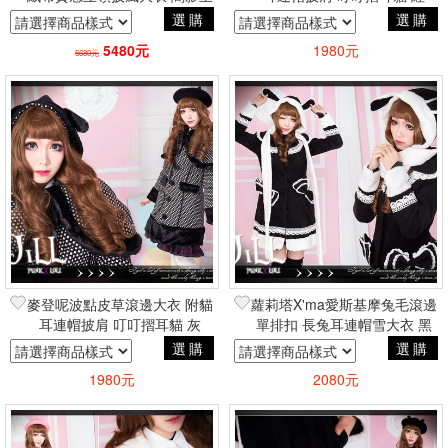
宰加百列 GOTHIC
選購
選購
5480元
1980元
5680元
麥登呢波點皮草滾邊大衣 附貓
蘿莉塔X'ma愛斯基摩兔毛滾邊
耳連帽披肩 叮叮摺耳貓 灰
單排扣 長兔耳連帽雪大衣 黑
選購
選購
1980元
2080元