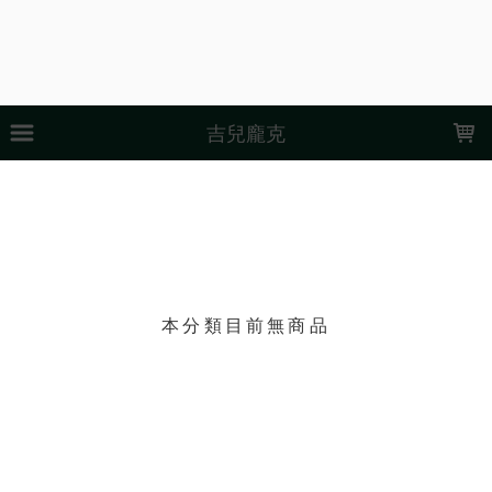
LOADING...
吉兒龐克
上架時間
銷售件數
銷售價格
樣式尺寸篩選
現貨商品
篩選
本分類目前無商品