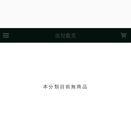
LOADING...
吉兒龐克
上架時間
銷售件數
銷售價格
樣式尺寸篩選
現貨商品
篩選
本分類目前無商品