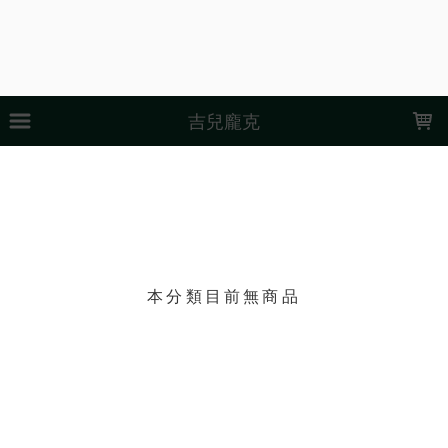
LOADING...
吉兒龐克
上架時間
銷售件數
銷售價格
樣式尺寸篩選
現貨商品
篩選
本分類目前無商品