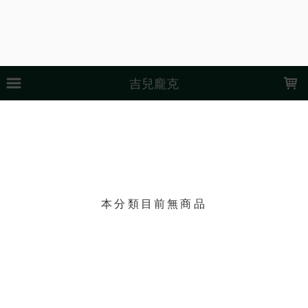
LOADING...
吉兒龐克
上架時間
銷售件數
銷售價格
樣式尺寸篩選
現貨商品
篩選
本分類目前無商品