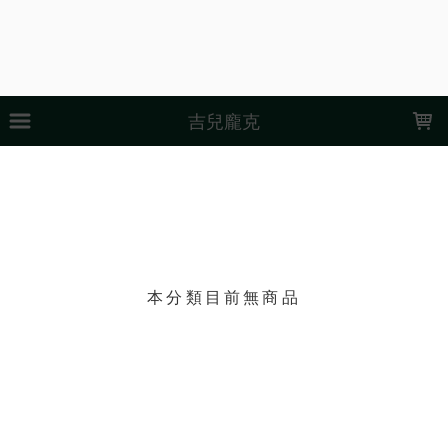
LOADING...
吉兒龐克
上架時間
銷售件數
銷售價格
樣式尺寸篩選
現貨商品
篩選
本分類目前無商品