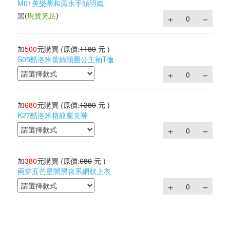
M01美樂蒂和風水手領羽織
黑
(
現貨充足
)
加
500
元購買
(原價:
1180
元 )
S05酷洛米蕾絲頸圈公主袖T恤
加
680
元購買
(原價:
1380
元 )
K27酷洛米格紋龐克褲
加
380
元購買
(原價:
680
元 )
兩穿五芒星闇黑喪系網狀上衣