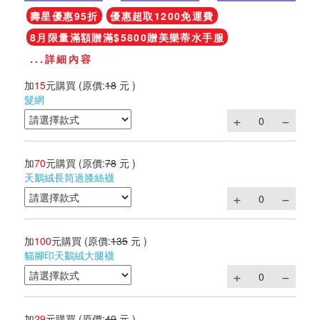
壽星優惠95折
優惠超取1200免運費
8月限量滿額贈滿$5800贈美樂蒂水手服
...詳細內容
加
15
元購買
(原價:
18
元 )
髮網
加
70
元購買
(原價:
78
元 )
天鵝絨長筒過膝絲襪
加
100
元購買
(原價:
135
元 )
貓腳印天鵝絨大腿襪
加
29
元購買
(原價:
49
元 )