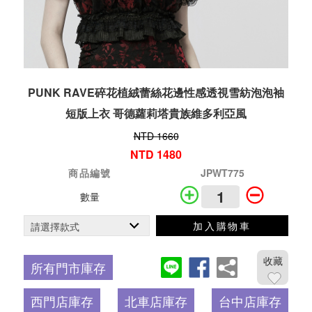
PUNK RAVE碎花植絨蕾絲花邊性感透視雪紡泡泡袖
短版上衣 哥德蘿莉塔貴族維多利亞風
NTD 1660
NTD 1480
商品編號
JPWT775
數量
加入購物車
收藏
所有門市庫存
西門店庫存
北車店庫存
台中店庫存