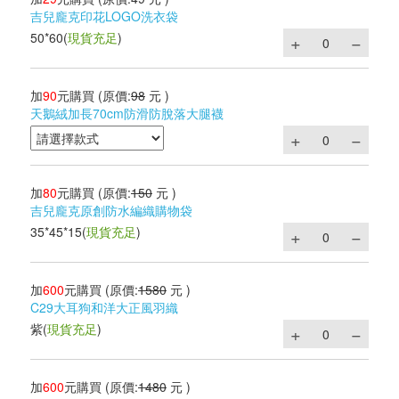
吉兒龐克印花LOGO洗衣袋
50*60
(
現貨充足
)
加
90
元購買
(原價:
98
元 )
天鵝絨加長70cm防滑防脫落大腿襪
加
80
元購買
(原價:
150
元 )
吉兒龐克原創防水編織購物袋
35*45*15
(
現貨充足
)
加
600
元購買
(原價:
1580
元 )
C29大耳狗和洋大正風羽織
紫
(
現貨充足
)
加
600
元購買
(原價:
1480
元 )