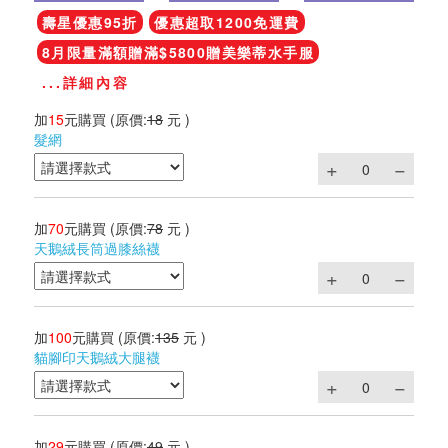
壽星優惠95折
優惠超取1200免運費
8月限量滿額贈滿$5800贈美樂蒂水手服
...詳細內容
加
15
元購買
(原價:
18
元 )
髮網
加
70
元購買
(原價:
78
元 )
天鵝絨長筒過膝絲襪
加
100
元購買
(原價:
135
元 )
貓腳印天鵝絨大腿襪
加
29
元購買
(原價:
49
元 )