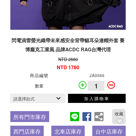
閃電渦雷螢光織帶未來感安全背帶貓耳朵連帽外套 賽
博龐克工業風 品牌ACDC RAG台灣代理
NTD 2550
NTD 1780
商品編號
JA0566
數量
加入購物車
收藏
所有門市庫存
西門店庫存
北車店庫存
台中店庫存