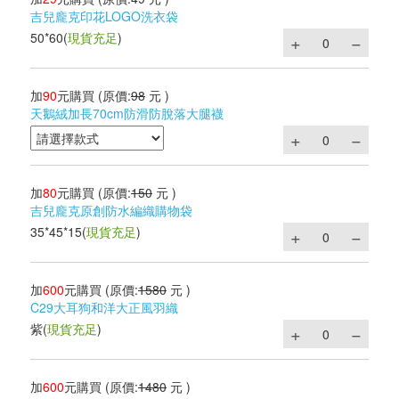
吉兒龐克印花LOGO洗衣袋
50*60
(
現貨充足
)
加
90
元購買
(原價:
98
元 )
天鵝絨加長70cm防滑防脫落大腿襪
加
80
元購買
(原價:
150
元 )
吉兒龐克原創防水編織購物袋
35*45*15
(
現貨充足
)
加
600
元購買
(原價:
1580
元 )
C29大耳狗和洋大正風羽織
紫
(
現貨充足
)
加
600
元購買
(原價:
1480
元 )