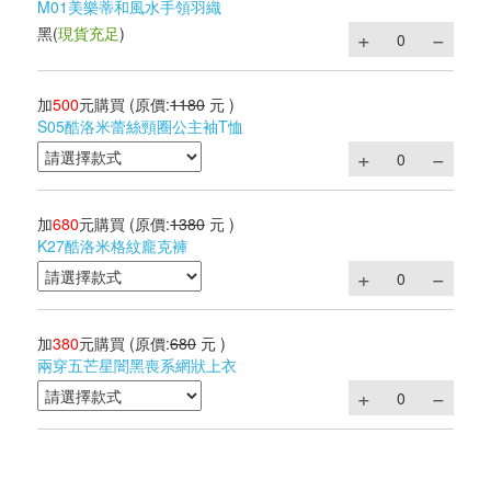
M01美樂蒂和風水手領羽織
黑
(
現貨充足
)
加
500
元購買
(原價:
1180
元 )
S05酷洛米蕾絲頸圈公主袖T恤
加
680
元購買
(原價:
1380
元 )
K27酷洛米格紋龐克褲
加
380
元購買
(原價:
680
元 )
兩穿五芒星闇黑喪系網狀上衣