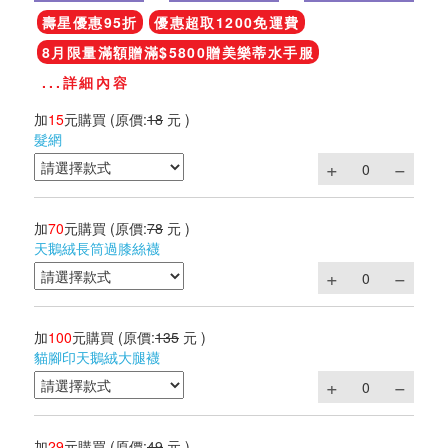
壽星優惠95折
優惠超取1200免運費
8月限量滿額贈滿$5800贈美樂蒂水手服
...詳細內容
加
15
元購買
(原價:
18
元 )
髮網
加
70
元購買
(原價:
78
元 )
天鵝絨長筒過膝絲襪
加
100
元購買
(原價:
135
元 )
貓腳印天鵝絨大腿襪
加
29
元購買
(原價:
49
元 )