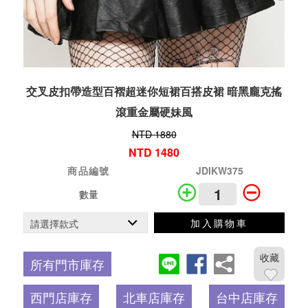
交叉皮扣帶造型百褶超迷你短裙百搭皮裙 暗黑龐克搖
滾重金屬硬妹風
NTD 1880
NTD 1480
商品編號
JDIKW375
數量
加入購物車
收藏
所有門市庫存
西門店庫存
北車店庫存
台中店庫存