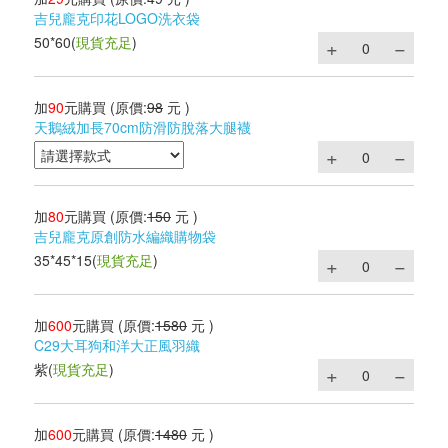
吉兒龐克印花LOGO洗衣袋
50*60
(
現貨充足
)
加
90
元購買
(原價:
98
元 )
天鵝絨加長70cm防滑防脫落大腿襪
加
80
元購買
(原價:
150
元 )
吉兒龐克原創防水編織購物袋
35*45*15
(
現貨充足
)
加
600
元購買
(原價:
1580
元 )
C29大耳狗和洋大正風羽織
紫
(
現貨充足
)
加
600
元購買
(原價:
1480
元 )