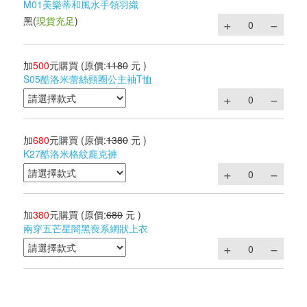
M01美樂蒂和風水手領羽織
黑
(
現貨充足
)
加
500
元購買
(原價:
1180
元 )
S05酷洛米蕾絲頸圈公主袖T恤
加
680
元購買
(原價:
1380
元 )
K27酷洛米格紋龐克褲
加
380
元購買
(原價:
680
元 )
兩穿五芒星闇黑喪系網狀上衣