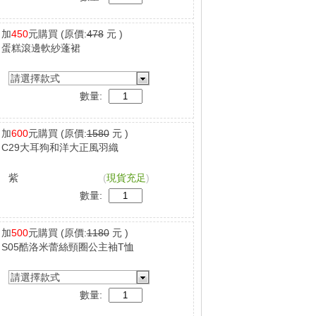
加
450
元購買
(原價:
478
元 )
蛋糕滾邊軟紗蓬裙
請選擇款式
數量:
加
600
元購買
(原價:
1580
元 )
C29大耳狗和洋大正風羽織
紫
(
現貨充足
)
數量:
加
500
元購買
(原價:
1180
元 )
S05酷洛米蕾絲頸圈公主袖T恤
請選擇款式
數量: