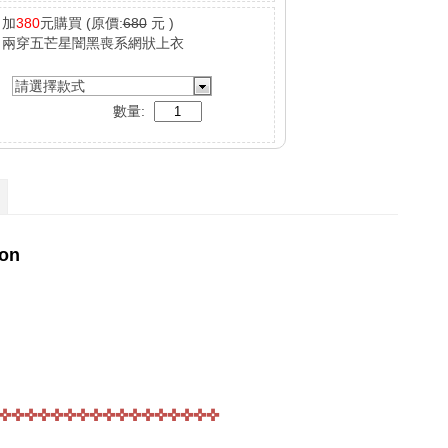
加
380
元購買
(原價:
680
元 )
兩穿五芒星闇黑喪系網狀上衣
請選擇款式
數量: