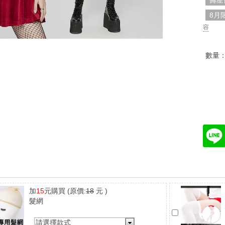
壽星
8月
容
數量
加
15
元購買
(原價:
18
元 )
髮網
請選擇款式