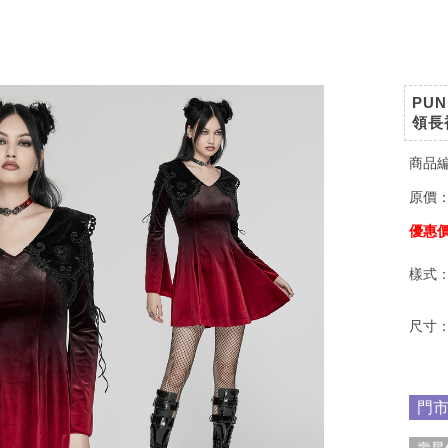
PU
領長
商品
原價
優惠
樣式
尺寸
門