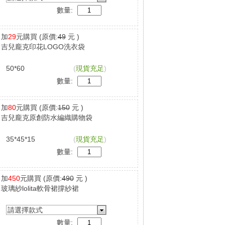
數量:
加
29
元購買
(原價:
49
元 )
吉兒龐克印花LOGO洗衣袋
50*60
(
現貨充足
)
數量:
加
80
元購買
(原價:
150
元 )
吉兒龐克原創防水編織購物袋
35*45*15
(
現貨充足
)
數量:
加
450
元購買
(原價:
490
元 )
玻璃紗lolita軟骨裙撐紗裙
請選擇款式
數量: