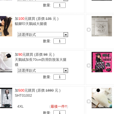
數量:
加
100
元購買
(原價:
135
元 )
貓腳印天鵝絨大腿襪
請選擇款式
數量:
加
90
元購買
(原價:
98
元 )
天鵝絨加長70cm防滑防脫落大腿
襪
請選擇款式
數量:
加
500
元購買
(原價:
1880
元 )
SHT01002
4XL
(
最後一件!!
)
數量: