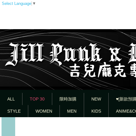
Select Language
▼
ALL
TOP 30
限時加購
NEW
♥[新款預購
STYLE
WOMEN
MEN
KIDS
ANIME&C