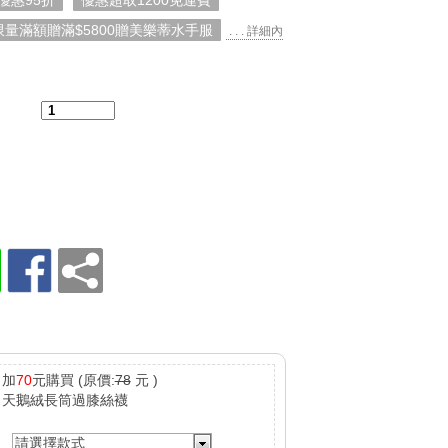
優惠95折
優惠超取1200免運費
限量滿額贈滿$5800贈美樂蒂水手服
. . . 詳細內
：
加
70
元購買
(原價:
78
元 )
天鵝絨長筒過膝絲襪
請選擇款式