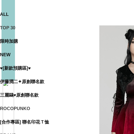
ALL
TOP 30
限時加購
NEW
♥[新款預購區]♥
伊藤潤二✦原創聯名款
三麗鷗♥原創聯名款
ROCOPUNKO
[合作專區] 聯名印花Ｔ恤