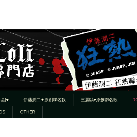
區]♥
伊藤潤二✦原創聯名款
三麗鷗♥原創聯名款
R
OS
OTHER