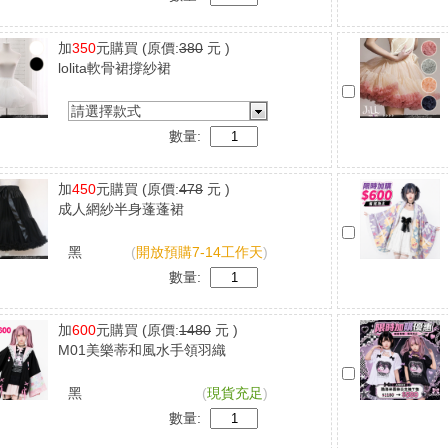
加
350
元購買
(原價:
380
元 )
lolita軟骨裙撐紗裙
請選擇款式
數量:
加
450
元購買
(原價:
478
元 )
成人網紗半身蓬蓬裙
黑
(
開放預購7-14工作天
)
數量:
加
600
元購買
(原價:
1480
元 )
M01美樂蒂和風水手領羽織
黑
(
現貨充足
)
數量: