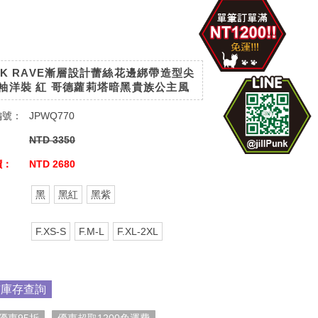
NK RAVE漸層設計蕾絲花邊綁帶造型尖
袖洋裝 紅 哥德蘿莉塔暗黑貴族公主風
編號：
JPWQ770
：
NTD 3350
價：
NTD 2680
：
黑
黑紅
黑紫
：
F.XS-S
F.M-L
F.XL-2XL
市庫存查詢