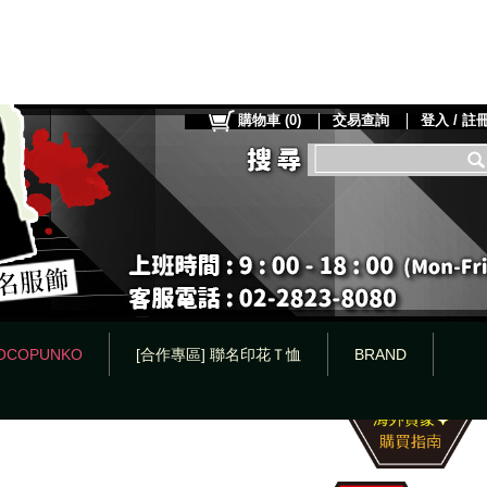
購物車
(
0
)
交易查詢
登入 / 註
OCOPUNKO
[合作專區] 聯名印花Ｔ恤
BRAND