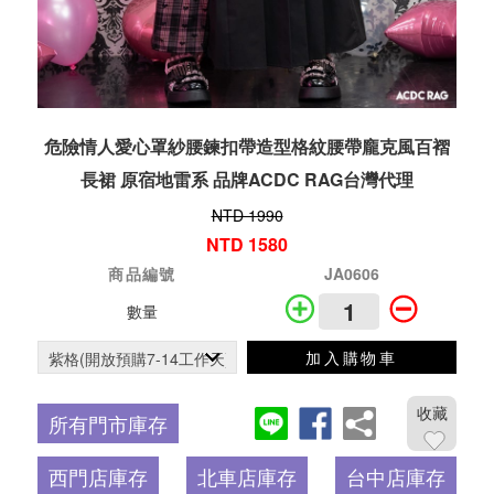
危險情人愛心罩紗腰鍊扣帶造型格紋腰帶龐克風百褶
長裙 原宿地雷系 品牌ACDC RAG台灣代理
NTD 1990
NTD 1580
商品編號
JA0606
數量
加入購物車
收藏
所有門市庫存
西門店庫存
北車店庫存
台中店庫存