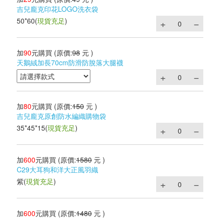
吉兒龐克印花LOGO洗衣袋
50*60
(
現貨充足
)
加
90
元購買
(原價:
98
元 )
天鵝絨加長70cm防滑防脫落大腿襪
加
80
元購買
(原價:
150
元 )
吉兒龐克原創防水編織購物袋
35*45*15
(
現貨充足
)
加
600
元購買
(原價:
1580
元 )
C29大耳狗和洋大正風羽織
紫
(
現貨充足
)
加
600
元購買
(原價:
1480
元 )