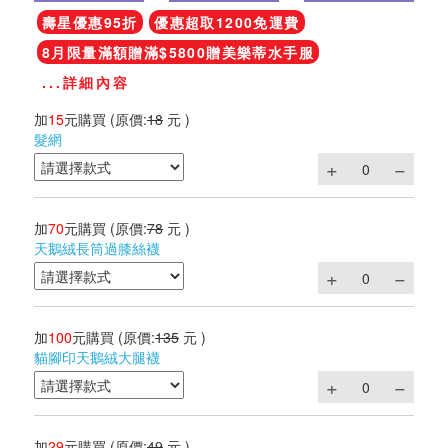
壽星優惠95折
優惠超取1200免運費
8月限量滿額贈滿$5800贈美樂蒂水手服
...詳細內容
加
15
元購買
(原價:
18
元 )
髮網
加
70
元購買
(原價:
78
元 )
天鵝絨長筒過膝絲襪
加
100
元購買
(原價:
135
元 )
貓腳印天鵝絨大腿襪
加
29
元購買
(原價:
49
元 )