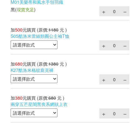
M01美樂蒂和風水手領羽織
黑
(
現貨充足
)
加
500
元購買
(原價:
1180
元 )
S05酷洛米蕾絲頸圈公主袖T恤
加
680
元購買
(原價:
1380
元 )
K27酷洛米格紋龐克褲
加
380
元購買
(原價:
680
元 )
兩穿五芒星闇黑喪系網狀上衣