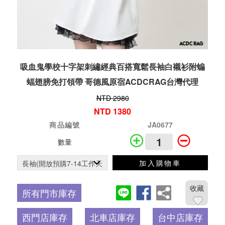
吸血鬼學校十字架刺繡經典百搭寬鬆長袖白襯衫附蝙
蝠翅膀免打領帶 哥德風原宿ACDCRAG台灣代理
NTD 2980
NTD 1380
商品編號
JA0677
數量
加入購物車
收藏
所有門市庫存
西門店庫存
北車店庫存
台中店庫存