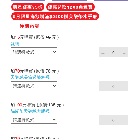
壽星優惠95折
優惠超取1200免運費
8月限量滿額贈滿$5800贈美樂蒂水手服
...詳細內容
加
15
元購買
(原價:
18
元 )
髮網
加
70
元購買
(原價:
78
元 )
天鵝絨長筒過膝絲襪
加
100
元購買
(原價:
135
元 )
貓腳印天鵝絨大腿襪
加
29
元購買
(原價:
49
元 )