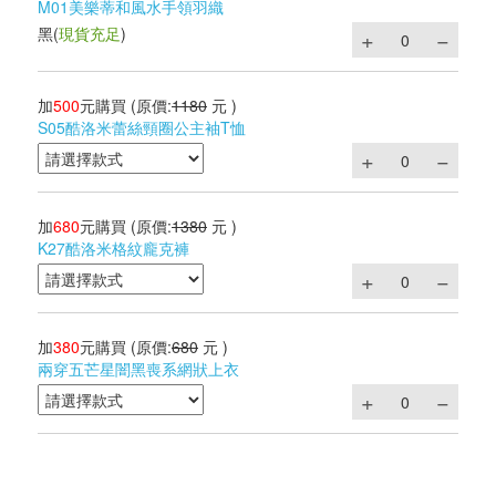
M01美樂蒂和風水手領羽織
黑
(
現貨充足
)
加
500
元購買
(原價:
1180
元 )
S05酷洛米蕾絲頸圈公主袖T恤
加
680
元購買
(原價:
1380
元 )
K27酷洛米格紋龐克褲
加
380
元購買
(原價:
680
元 )
兩穿五芒星闇黑喪系網狀上衣