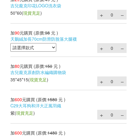
吉兒龐克印花LOGO洗衣袋
50*60
(
現貨充足
)
加
90
元購買
(原價:
98
元 )
天鵝絨加長70cm防滑防脫落大腿襪
加
80
元購買
(原價:
150
元 )
吉兒龐克原創防水編織購物袋
35*45*15
(
現貨充足
)
加
600
元購買
(原價:
1580
元 )
C29大耳狗和洋大正風羽織
紫
(
現貨充足
)
加
600
元購買
(原價:
1480
元 )