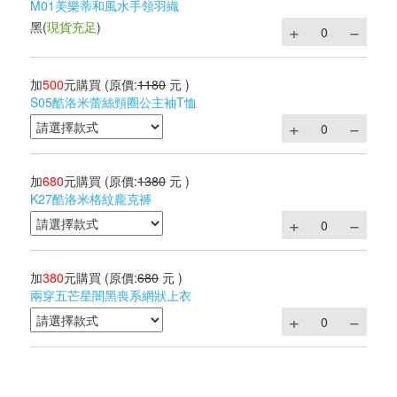
M01美樂蒂和風水手領羽織
黑
(
現貨充足
)
加
500
元購買
(原價:
1180
元 )
S05酷洛米蕾絲頸圈公主袖T恤
加
680
元購買
(原價:
1380
元 )
K27酷洛米格紋龐克褲
加
380
元購買
(原價:
680
元 )
兩穿五芒星闇黑喪系網狀上衣