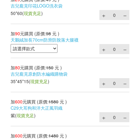
吉兒龐克印花LOGO洗衣袋
50*60
(
現貨充足
)
加
90
元購買
(原價:
98
元 )
天鵝絨加長70cm防滑防脫落大腿襪
加
80
元購買
(原價:
150
元 )
吉兒龐克原創防水編織購物袋
35*45*15
(
現貨充足
)
加
600
元購買
(原價:
1580
元 )
C29大耳狗和洋大正風羽織
紫
(
現貨充足
)
加
600
元購買
(原價:
1480
元 )