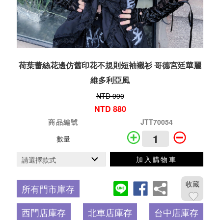
荷葉蕾絲花邊仿舊印花不規則短袖襯衫 哥德宮廷華麗
維多利亞風
NTD 990
NTD 880
商品編號
JTT70054
數量
加入購物車
收藏
所有門市庫存
西門店庫存
北車店庫存
台中店庫存