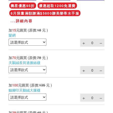
壽星優惠95折
優惠超取1200免運費
8月限量滿額贈滿$5800贈美樂蒂水手服
...詳細內容
加
15
元購買
(原價:
18
元 )
髮網
加
70
元購買
(原價:
78
元 )
天鵝絨長筒過膝絲襪
加
100
元購買
(原價:
135
元 )
貓腳印天鵝絨大腿襪
加
29
元購買
(原價:
49
元 )