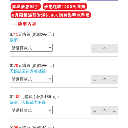
壽星優惠95折
優惠超取1200免運費
8月限量滿額贈滿$5800贈美樂蒂水手服
...詳細內容
加
15
元購買
(原價:
18
元 )
髮網
加
70
元購買
(原價:
78
元 )
天鵝絨長筒過膝絲襪
加
100
元購買
(原價:
135
元 )
貓腳印天鵝絨大腿襪
加
29
元購買
(原價:
49
元 )