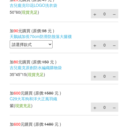
吉兒龐克印花LOGO洗衣袋
50*60
(
現貨充足
)
加
90
元購買
(原價:
98
元 )
天鵝絨加長70cm防滑防脫落大腿襪
加
80
元購買
(原價:
150
元 )
吉兒龐克原創防水編織購物袋
35*45*15
(
現貨充足
)
加
600
元購買
(原價:
1580
元 )
C29大耳狗和洋大正風羽織
紫
(
現貨充足
)
加
600
元購買
(原價:
1480
元 )