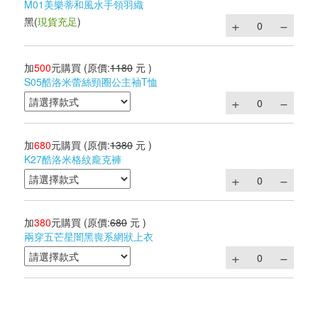
M01美樂蒂和風水手領羽織
黑
(
現貨充足
)
加
500
元購買
(原價:
1180
元 )
S05酷洛米蕾絲頸圈公主袖T恤
加
680
元購買
(原價:
1380
元 )
K27酷洛米格紋龐克褲
加
380
元購買
(原價:
680
元 )
兩穿五芒星闇黑喪系網狀上衣