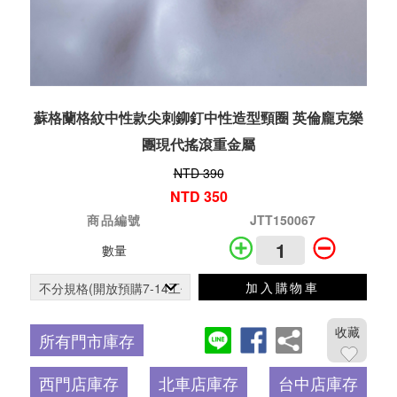
蘇格蘭格紋中性款尖刺鉚釘中性造型頸圈 英倫龐克樂
團現代搖滾重金屬
NTD 390
NTD 350
商品編號
JTT150067
數量
加入購物車
收藏
所有門市庫存
西門店庫存
北車店庫存
台中店庫存