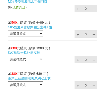
M01美樂蒂和風水手領羽織
黑
(
現貨充足
)
加
500
元購買
(原價:
1180
元 )
S05酷洛米蕾絲頸圈公主袖T恤
加
680
元購買
(原價:
1380
元 )
K27酷洛米格紋龐克褲
加
380
元購買
(原價:
680
元 )
兩穿五芒星闇黑喪系網狀上衣