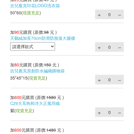
吉兒龐克印花LOGO洗衣袋
50*60
(
現貨充足
)
加
90
元購買
(原價:
98
元 )
天鵝絨加長70cm防滑防脫落大腿襪
加
80
元購買
(原價:
150
元 )
吉兒龐克原創防水編織購物袋
35*45*15
(
現貨充足
)
加
600
元購買
(原價:
1580
元 )
C29大耳狗和洋大正風羽織
紫
(
現貨充足
)
加
600
元購買
(原價:
1480
元 )