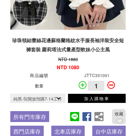
珍珠領結蕾絲花邊蘇格蘭格紋水手服長袖洋裝安全短
褲套裝 蘿莉塔法式量產型軟妹小公主風
NTD 1880
NTD 1080
商品編號
JTTC351001
數量
加入購物車
收藏
所有門市庫存
西門店庫存
北車店庫存
台中店庫存