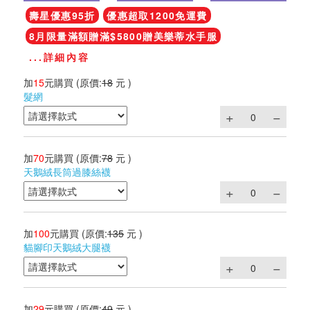
壽星優惠95折
優惠超取1200免運費
8月限量滿額贈滿$5800贈美樂蒂水手服
...詳細內容
加
15
元購買
(原價:
18
元 )
髮網
加
70
元購買
(原價:
78
元 )
天鵝絨長筒過膝絲襪
加
100
元購買
(原價:
135
元 )
貓腳印天鵝絨大腿襪
加
29
元購買
(原價:
49
元 )