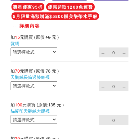
壽星優惠95折
優惠超取1200免運費
8月限量滿額贈滿$5800贈美樂蒂水手服
...詳細內容
加
15
元購買
(原價:
18
元 )
髮網
加
70
元購買
(原價:
78
元 )
天鵝絨長筒過膝絲襪
加
100
元購買
(原價:
135
元 )
貓腳印天鵝絨大腿襪
加
29
元購買
(原價:
49
元 )