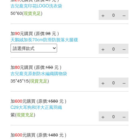
吉兒龐克印花LOGO洗衣袋
50*60
(
現貨充足
)
加
90
元購買
(原價:
98
元 )
天鵝絨加長70cm防滑防脫落大腿襪
加
80
元購買
(原價:
150
元 )
吉兒龐克原創防水編織購物袋
35*45*15
(
現貨充足
)
加
600
元購買
(原價:
1580
元 )
C29大耳狗和洋大正風羽織
紫
(
現貨充足
)
加
600
元購買
(原價:
1480
元 )