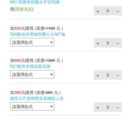
M01美樂蒂和風水手領羽織
黑
(
現貨充足
)
加
500
元購買
(原價:
1180
元 )
S05酷洛米蕾絲頸圈公主袖T恤
加
680
元購買
(原價:
1380
元 )
K27酷洛米格紋龐克褲
加
380
元購買
(原價:
680
元 )
兩穿五芒星闇黑喪系網狀上衣