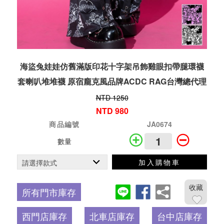
海盜兔娃娃仿舊滿版印花十字架吊飾雞眼扣帶腿環襪
套喇叭堆堆襪 原宿龐克風品牌ACDC RAG台灣總代理
NTD 1250
NTD 980
商品編號
JA0674
數量
加入購物車
收藏
所有門市庫存
西門店庫存
北車店庫存
台中店庫存