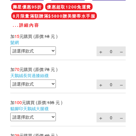
壽星優惠95折
優惠超取1200免運費
8月限量滿額贈滿$5800贈美樂蒂水手服
...詳細內容
加
15
元購買
(原價:
18
元 )
髮網
加
70
元購買
(原價:
78
元 )
天鵝絨長筒過膝絲襪
加
100
元購買
(原價:
135
元 )
貓腳印天鵝絨大腿襪
加
29
元購買
(原價:
49
元 )