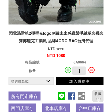
閃電渦雷第2彈螢光logo刺繡未來感織帶毛絨腿套襪套
賽博龐克工業風 品牌ACDC RAG台灣代理
NTD 1850
NTD 1080
商品編號
JA0664
數量
加入購物車
收藏
所有門市庫存
西門店庫存
北車店庫存
台中店庫存