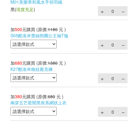
M01美樂蒂和風水手領羽織
黑
(
現貨充足
)
加
500
元購買
(原價:
1180
元 )
S05酷洛米蕾絲頸圈公主袖T恤
加
680
元購買
(原價:
1380
元 )
K27酷洛米格紋龐克褲
加
380
元購買
(原價:
680
元 )
兩穿五芒星闇黑喪系網狀上衣