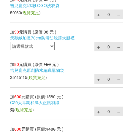
吉兒龐克印花LOGO洗衣袋
50*60
(
現貨充足
)
加
90
元購買
(原價:
98
元 )
天鵝絨加長70cm防滑防脫落大腿襪
加
80
元購買
(原價:
150
元 )
吉兒龐克原創防水編織購物袋
35*45*15
(
現貨充足
)
加
600
元購買
(原價:
1580
元 )
C29大耳狗和洋大正風羽織
紫
(
現貨充足
)
加
600
元購買
(原價:
1480
元 )