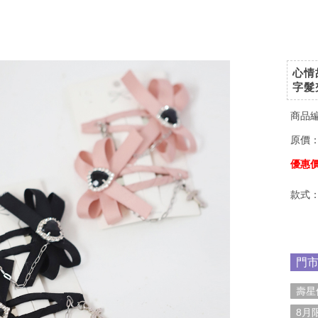
心情
字髮
商品
原價
優惠
款式
門
壽星
8月