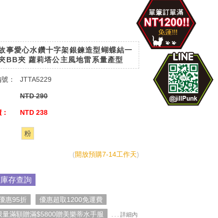
故事愛心水鑽十字架銀鍊造型蝴蝶結一
夾BB夾 蘿莉塔公主風地雷系量產型
編號：
JTTA5229
：
NTD 290
價：
NTD 238
：
粉
(
開放預購7-14工作天
)
市庫存查詢
優惠95折
優惠超取1200免運費
限量滿額贈滿$5800贈美樂蒂水手服
. . . 詳細內