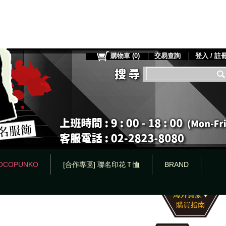
購物車
(
0
)
交易查詢
登入 / 註
OCOPUNKO
[合作專區] 聯名印花Ｔ恤
BRAND