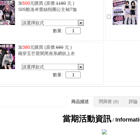
加
500
元購買
(原價:
1180
元 )
S05酷洛米蕾絲頸圈公主袖T恤
請選擇款式
數量:
加
380
元購買
(原價:
680
元 )
兩穿五芒星闇黑喪系網狀上衣
請選擇款式
數量:
商品描述
問與答
(0)
評論