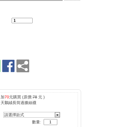
：
加
70
元購買
(原價:
78
元 )
天鵝絨長筒過膝絲襪
請選擇款式
數量: