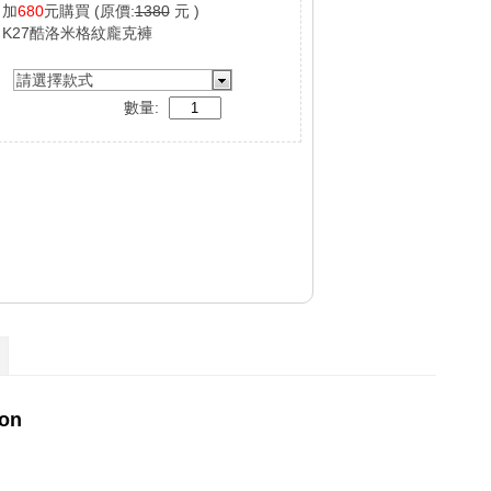
加
680
元購買
(原價:
1380
元 )
K27酷洛米格紋龐克褲
請選擇款式
數量: