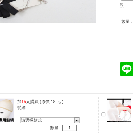
容
數量
加
15
元購買
(原價:
18
元 )
髮網
請選擇款式
數量: