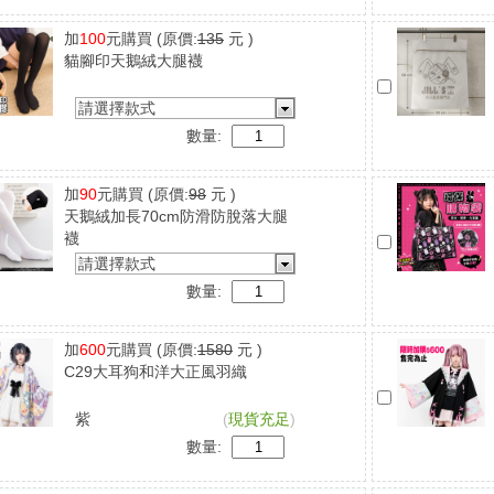
加
100
元購買
(原價:
135
元 )
貓腳印天鵝絨大腿襪
請選擇款式
數量:
加
90
元購買
(原價:
98
元 )
天鵝絨加長70cm防滑防脫落大腿
襪
請選擇款式
數量:
加
600
元購買
(原價:
1580
元 )
C29大耳狗和洋大正風羽織
紫
(
現貨充足
)
數量: