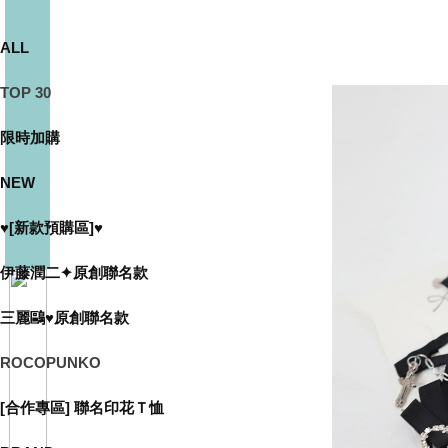
ALL
TOP 30
限時加購
NEW
♥[新款預購區]♥
伊藤潤二✦原創聯名款
三麗鷗♥原創聯名款
ROCOPUNKO
[合作專區] 聯名印花Ｔ恤