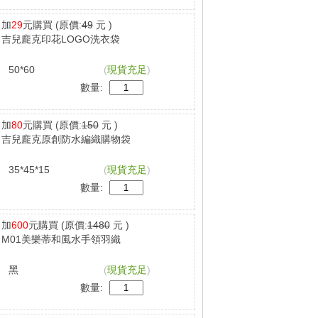
加
29
元購買
(原價:
49
元 )
吉兒龐克印花LOGO洗衣袋
50*60
(
現貨充足
)
數量:
加
80
元購買
(原價:
150
元 )
吉兒龐克原創防水編織購物袋
35*45*15
(
現貨充足
)
數量:
加
600
元購買
(原價:
1480
元 )
M01美樂蒂和風水手領羽織
黑
(
現貨充足
)
數量: