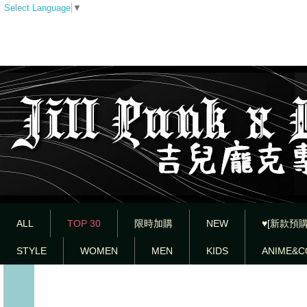
Select Language
▼
ALL
TOP 30
限時加購
NEW
♥[新款預購
STYLE
WOMEN
MEN
KIDS
ANIME&C