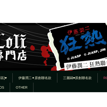
區]♥
伊藤潤二✦原創聯名款
三麗鷗♥原創聯名款
R
OS
OTHER