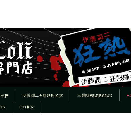
區]♥
伊藤潤二✦原創聯名款
三麗鷗♥原創聯名款
R
OS
OTHER