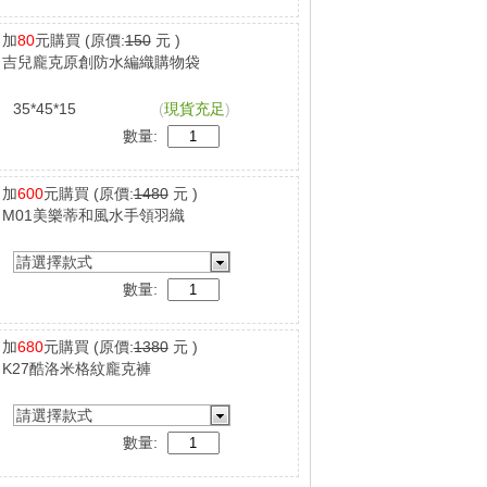
加
80
元購買
(原價:
150
元 )
吉兒龐克原創防水編織購物袋
35*45*15
(
現貨充足
)
數量:
加
600
元購買
(原價:
1480
元 )
M01美樂蒂和風水手領羽織
請選擇款式
數量:
加
680
元購買
(原價:
1380
元 )
K27酷洛米格紋龐克褲
請選擇款式
數量: