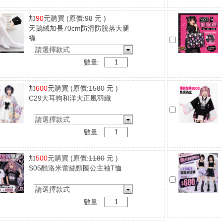
加
90
元購買
(原價:
98
元 )
天鵝絨加長70cm防滑防脫落大腿
襪
請選擇款式
數量:
加
600
元購買
(原價:
1580
元 )
C29大耳狗和洋大正風羽織
請選擇款式
數量:
加
500
元購買
(原價:
1180
元 )
S05酷洛米蕾絲頸圈公主袖T恤
請選擇款式
數量: