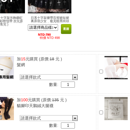
十字架吊飾鉚釘
日系十字架腰帶百褶裙短裙
衫附領帶 吉兒原
裏原宿少女 龐克暗黑街頭
克視覺系搖滾樂團
潮流夜店派對
 售完 )
風
選購
NTD 790
特價 NTD 498
加
15
元購買
(原價:
18
元 )
髮網
請選擇款式
數量:
加
100
元購買
(原價:
135
元 )
貓腳印天鵝絨大腿襪
請選擇款式
數量: