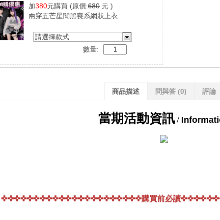
加
380
元購買
(原價:
680
元 )
兩穿五芒星闇黑喪系網狀上衣
請選擇款式
數量:
商品描述
問與答
(0)
評論