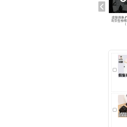
虛擬偶像
造型長袖襯
創V系龐
(