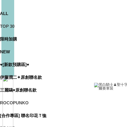
ALL
TOP 30
限時加購
NEW
♥[新款預購區]♥
伊藤潤二✦原創聯名款
三麗鷗♥原創聯名款
ROCOPUNKO
[合作專區] 聯名印花Ｔ恤