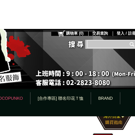
購物車
(
0
)
交易查詢
登入 / 註
OCOPUNKO
[合作專區] 聯名印花Ｔ恤
BRAND