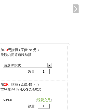
加
70
元購買
(原價:
78
元 )
天鵝絨長筒過膝絲襪
請選擇款式
數量:
加
29
元購買
(原價:
49
元 )
吉兒龐克印花LOGO洗衣袋
50*60
(
現貨充足
)
數量: