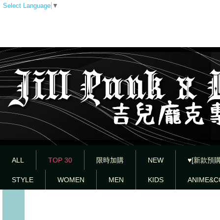
Select Language
▼
ALL
TOP 30
限時加購
NEW
♥[新款預購
STYLE
WOMEN
MEN
KIDS
ANIME&C