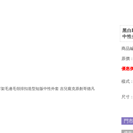
黑白
中性
商品
原價
優惠
樣式
尺寸
門