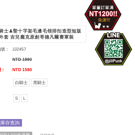
騎士♟聖十字架毛邊毛領排扣造型短版
外套 吉兒龐克原創哥德凡爾賽軍裝
編號：
JJ2457
：
NTD 1990
價：
NTD 1580
：
白騎士
黑騎士
：
S
L
市庫存查詢