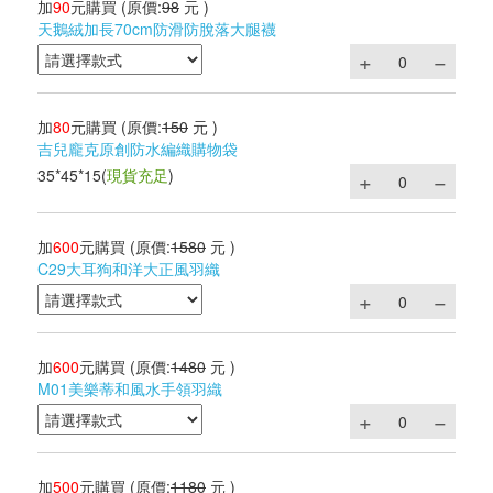
加
90
元購買
(原價:
98
元 )
天鵝絨加長70cm防滑防脫落大腿襪
加
80
元購買
(原價:
150
元 )
吉兒龐克原創防水編織購物袋
35*45*15
(
現貨充足
)
加
600
元購買
(原價:
1580
元 )
C29大耳狗和洋大正風羽織
加
600
元購買
(原價:
1480
元 )
M01美樂蒂和風水手領羽織
加
500
元購買
(原價:
1180
元 )