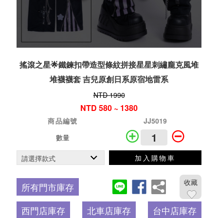
搖滾之星🌟鐵鍊扣帶造型條紋拼接星星刺繡龐克風堆
堆襪襪套 吉兒原創日系原宿地雷系
NTD 1990
NTD 580 ~ 1380
商品編號
JJ5019
數量
加入購物車
收藏
所有門市庫存
西門店庫存
北車店庫存
台中店庫存