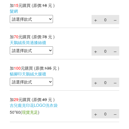
加
15
元購買
(原價:
18
元 )
髮網
加
70
元購買
(原價:
78
元 )
天鵝絨長筒過膝絲襪
加
100
元購買
(原價:
135
元 )
貓腳印天鵝絨大腿襪
加
29
元購買
(原價:
49
元 )
吉兒龐克印花LOGO洗衣袋
50*60
(
現貨充足
)