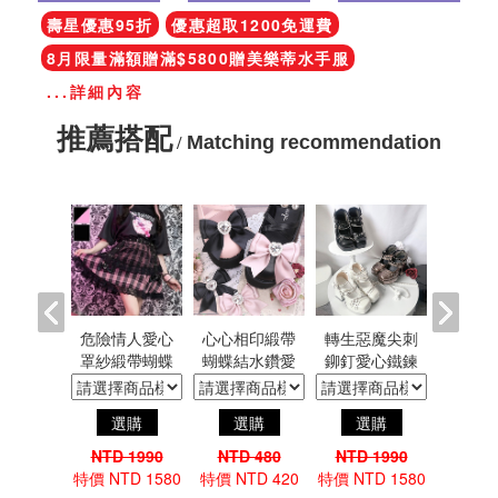
壽星優惠95折
優惠超取1200免運費
8月限量滿額贈滿$5800贈美樂蒂水手服
...詳細內容
推薦搭配
Matching recommendation
/
🖤肩帶
險情人愛心
心心相印緞帶
轉生惡魔尖刺
酷洛米🖤地雷
條紋拼接
紗緞帶蝴蝶
蝴蝶結水鑽愛
鉚釘愛心鐵鍊
系蝙蝠領結鉚
風露肩接
腰鍊造型格
心鞋夾鞋扣髮
造型扣帶款漆
釘開衩造型水
 吉兒原創
腰帶龐克風A
夾別針 哥德蘿
皮方頭粗跟高
手長袖T恤 吉兒
選購
選購
選購
選購
選購
三麗鷗
短裙 原宿地
莉塔2.5次元軟
跟鞋 Y2K龐克
原創三麗鷗
IO官方授
雷系 品牌
妹公主風
街頭樂團搖滾
SANRIO官方授
 1990
TD 1990
NTD 480
NTD 1990
NTD 1880
DC RAG台
聯名
NANA地雷系
權聯名
TD 580
NTD 1580
特價 NTD 420
特價 NTD 1580
特價 NTD 1380
灣代理