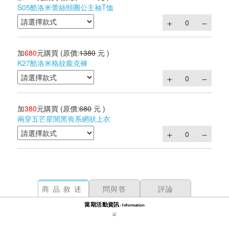
S05酷洛米蕾絲頸圈公主袖T恤
加
680
元購買
(原價:
1380
元 )
K27酷洛米格紋龐克褲
加
380
元購買
(原價:
680
元 )
兩穿五芒星闇黑喪系網狀上衣
商品敘述
問與答
評論