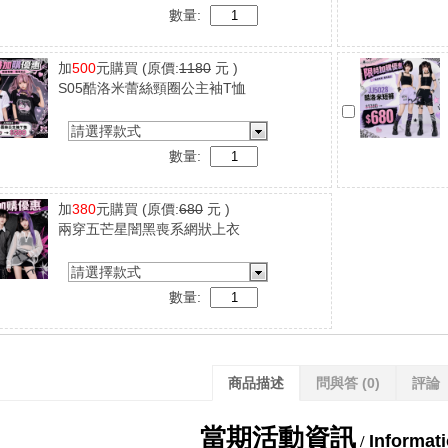
數量:
加
500
元購買
(原價:
1180
元 )
S05酷洛米蕾絲頸圈公主袖T恤
請選擇款式
數量:
加
380
元購買
(原價:
680
元 )
兩穿五芒星闇黑喪系網狀上衣
請選擇款式
數量:
商品描述
問與答
(0)
評論