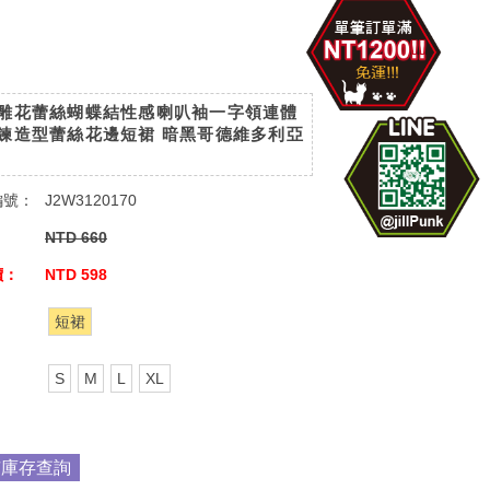
雕花蕾絲蝴蝶結性感喇叭袖一字領連體
鍊造型蕾絲花邊短裙 暗黑哥德維多利亞
編號：
J2W3120170
：
NTD 660
價：
NTD 598
：
短裙
：
S
M
L
XL
市庫存查詢