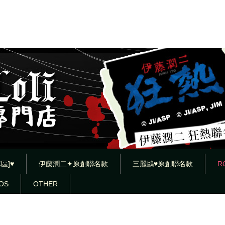
區]♥
伊藤潤二✦原創聯名款
三麗鷗♥原創聯名款
R
OS
OTHER