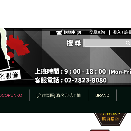
購物車
(
0
)
交易查詢
登入 / 註
OCOPUNKO
[合作專區] 聯名印花Ｔ恤
BRAND