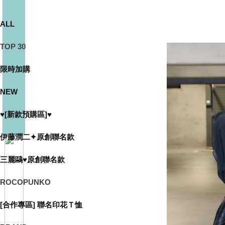
ALL
TOP 30
限時加購
NEW
♥[新款預購區]♥
伊藤潤二✦原創聯名款
三麗鷗♥原創聯名款
ROCOPUNKO
[合作專區] 聯名印花Ｔ恤