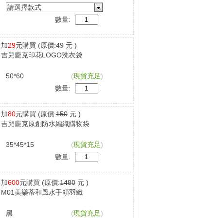
請選擇款式
數量:
加
29
元購買
(原價:
49
元 )
吉兒龐克印花LOGO洗衣袋
50*60
(
現貨充足
)
數量:
加
80
元購買
(原價:
150
元 )
吉兒龐克原創防水編織購物袋
35*45*15
(
現貨充足
)
數量:
加
600
元購買
(原價:
1480
元 )
M01美樂蒂和風水手領羽織
黑
(
現貨充足
)