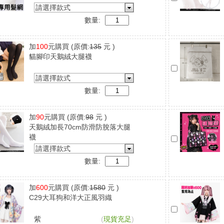
請選擇款式
數量:
加
100
元購買
(原價:
135
元 )
貓腳印天鵝絨大腿襪
請選擇款式
數量:
加
90
元購買
(原價:
98
元 )
天鵝絨加長70cm防滑防脫落大腿
襪
請選擇款式
數量:
加
600
元購買
(原價:
1580
元 )
C29大耳狗和洋大正風羽織
紫
(
現貨充足
)