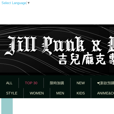
Select Language
▼
ALL
TOP 30
限時加購
NEW
♥[新款預購
STYLE
WOMEN
MEN
KIDS
ANIME&C