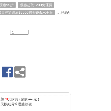
優惠95折
優惠超取1200免運費
限量滿額贈滿$5800贈美樂蒂水手服
. . . 詳細內
：
加
70
元購買
(原價:
78
元 )
天鵝絨長筒過膝絲襪