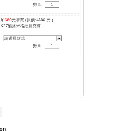
數量:
加
680
元購買
(原價:
1380
元 )
K27酷洛米格紋龐克褲
請選擇款式
數量: