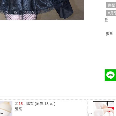
壽星
8月
容
數量
加
15
元購買
(原價:
18
元 )
髮網