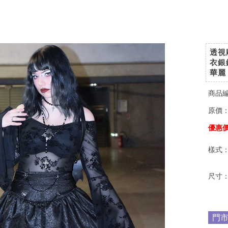
透視
衣銀
華麗
商品
原價
優惠
樣式
尺寸
門