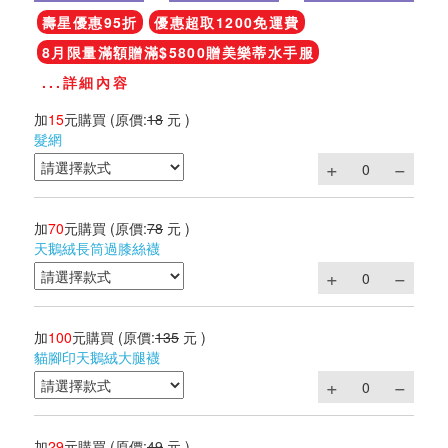
壽星優惠95折
優惠超取1200免運費
8月限量滿額贈滿$5800贈美樂蒂水手服
...詳細內容
加
15
元購買
(原價:
18
元 )
髮網
加
70
元購買
(原價:
78
元 )
天鵝絨長筒過膝絲襪
加
100
元購買
(原價:
135
元 )
貓腳印天鵝絨大腿襪
加
29
元購買
(原價:
49
元 )