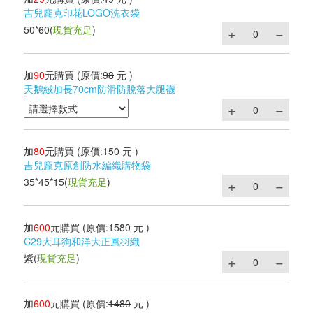
吉兒龐克印花LOGO洗衣袋
50*60
(
現貨充足
)
加
90
元購買
(原價:
98
元 )
天鵝絨加長70cm防滑防脫落大腿襪
加
80
元購買
(原價:
150
元 )
吉兒龐克原創防水編織購物袋
35*45*15
(
現貨充足
)
加
600
元購買
(原價:
1580
元 )
C29大耳狗和洋大正風羽織
紫
(
現貨充足
)
加
600
元購買
(原價:
1480
元 )