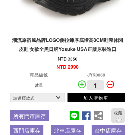
潮流原宿風品牌LOGO側拉鍊厚底增高8CM鞋帶休閒
皮鞋 女款全黑日牌Yosuke USA正版原裝進口
NTD 3350
NTD 2990
商品編號
JYK0068
數量
加入購物車
收藏
所有門市庫存
西門店庫存
北車店庫存
台中店庫存