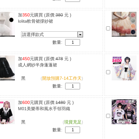
加
350
元購買
(原價:
380
元 )
lolita軟骨裙撐紗裙
請選擇款式
數量:
加
450
元購買
(原價:
478
元 )
成人網紗半身蓬蓬裙
黑
(
開放預購7-14工作天
)
數量:
加
600
元購買
(原價:
1480
元 )
M01美樂蒂和風水手領羽織
黑
(
現貨充足
)
數量: