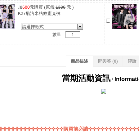
加
680
元購買
(原價:
1380
元 )
K27酷洛米格紋龐克褲
請選擇款式
數量:
商品描述
問與答
(0)
評論