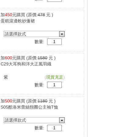
加
450
元購買
(原價:
478
元 )
蛋糕滾邊軟紗蓬裙
請選擇款式
數量:
加
600
元購買
(原價:
1580
元 )
C29大耳狗和洋大正風羽織
紫
(
現貨充足
)
數量:
加
500
元購買
(原價:
1180
元 )
S05酷洛米蕾絲頸圈公主袖T恤
請選擇款式
數量: