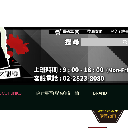
購物車
(
0
)
交易查詢
登入 / 註
OCOPUNKO
[合作專區] 聯名印花Ｔ恤
BRAND