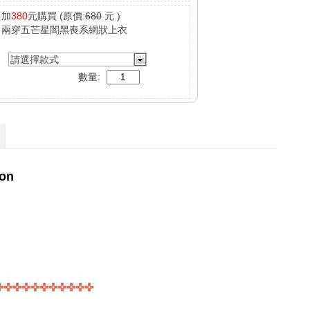
加
380
元購買
(原價:
680
元 )
兩穿五芒星闇黑喪系網狀上衣
請選擇款式
數量: