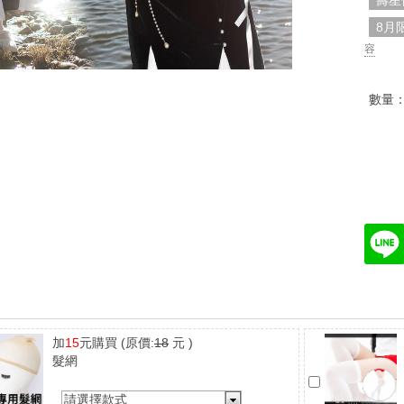
壽星
8月
容
數量
加
15
元購買
(原價:
18
元 )
髮網
請選擇款式