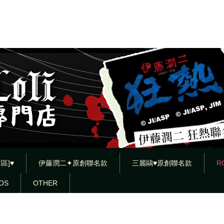
區]♥
伊藤潤二✦原創聯名款
三麗鷗♥原創聯名款
R
OS
OTHER