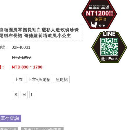
詩領圈風琴摺長袖白襯衫人造玫瑰珍珠
尾絨布長裙 哥德蘿莉塔歐風小公主
編號：
J2F40031
：
NTD 1990
價：
NTD 890 ~ 1780
：
上衣
上衣+魚尾裙
魚尾裙
：
S
M
L
市庫存查詢