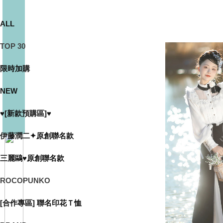
ALL
TOP 30
限時加購
NEW
♥[新款預購區]♥
伊藤潤二✦原創聯名款
三麗鷗♥原創聯名款
ROCOPUNKO
[合作專區] 聯名印花Ｔ恤