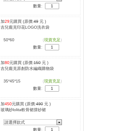
數量:
加
29
元購買
(原價:
49
元 )
吉兒龐克印花LOGO洗衣袋
50*60
(
現貨充足
)
數量:
加
80
元購買
(原價:
150
元 )
吉兒龐克原創防水編織購物袋
35*45*15
(
現貨充足
)
數量:
加
450
元購買
(原價:
490
元 )
玻璃紗lolita軟骨裙撐紗裙
請選擇款式
數量: