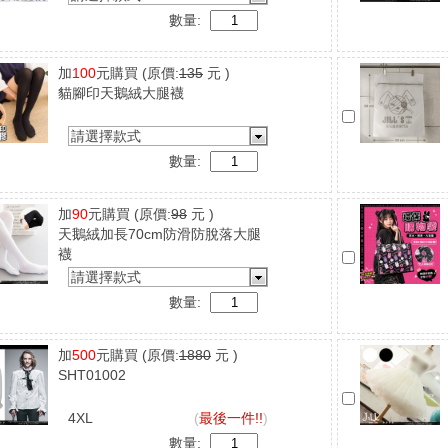
數量:
加
100
元購買
(原價:
135
元 )
貓腳印天鵝絨大腿襪
請選擇款式
數量:
加
90
元購買
(原價:
98
元 )
天鵝絨加長70cm防滑防脫落大腿
襪
請選擇款式
數量:
加
500
元購買
(原價:
1880
元 )
SHT01002
4XL
(
最後一件!!
)
數量: