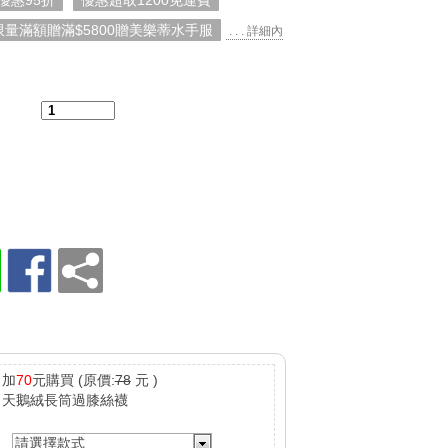
優惠95折
優惠超取1200免運費
限量滿額贈滿$5800贈美樂蒂水手服
. . . 詳細內
：
加
70
元購買
(原價:
78
元 )
天鵝絨長筒過膝絲襪
請選擇款式