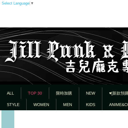
Select Language
▼
ALL
TOP 30
限時加購
NEW
♥[新款預購
STYLE
WOMEN
MEN
KIDS
ANIME&C