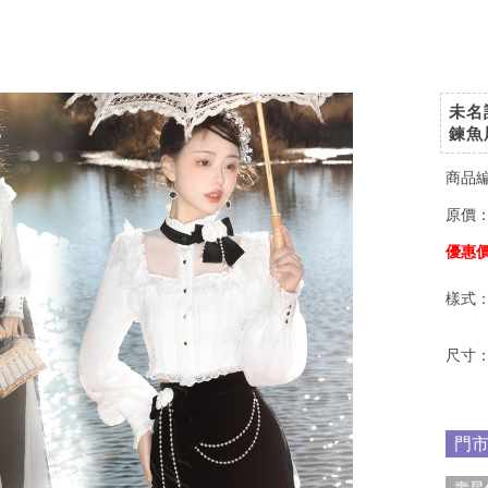
未名
鍊魚
商品
原價
優惠
樣式
尺寸
門