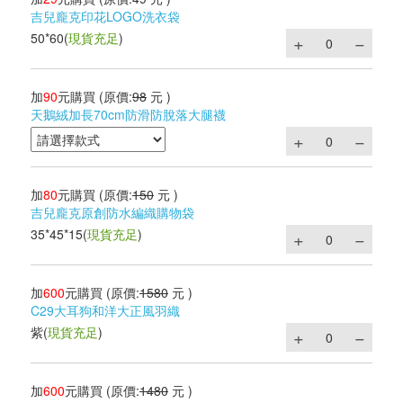
吉兒龐克印花LOGO洗衣袋
50*60
(
現貨充足
)
加
90
元購買
(原價:
98
元 )
天鵝絨加長70cm防滑防脫落大腿襪
加
80
元購買
(原價:
150
元 )
吉兒龐克原創防水編織購物袋
35*45*15
(
現貨充足
)
加
600
元購買
(原價:
1580
元 )
C29大耳狗和洋大正風羽織
紫
(
現貨充足
)
加
600
元購買
(原價:
1480
元 )