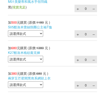
M01美樂蒂和風水手領羽織
黑
(
現貨充足
)
加
500
元購買
(原價:
1180
元 )
S05酷洛米蕾絲頸圈公主袖T恤
加
680
元購買
(原價:
1380
元 )
K27酷洛米格紋龐克褲
加
380
元購買
(原價:
680
元 )
兩穿五芒星闇黑喪系網狀上衣