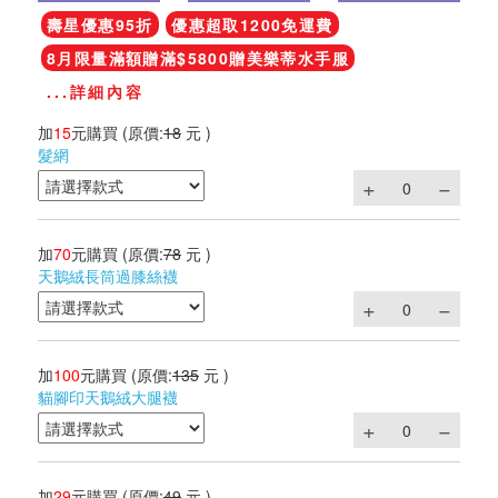
壽星優惠95折
優惠超取1200免運費
8月限量滿額贈滿$5800贈美樂蒂水手服
...詳細內容
加
15
元購買
(原價:
18
元 )
髮網
加
70
元購買
(原價:
78
元 )
天鵝絨長筒過膝絲襪
加
100
元購買
(原價:
135
元 )
貓腳印天鵝絨大腿襪
加
29
元購買
(原價:
49
元 )