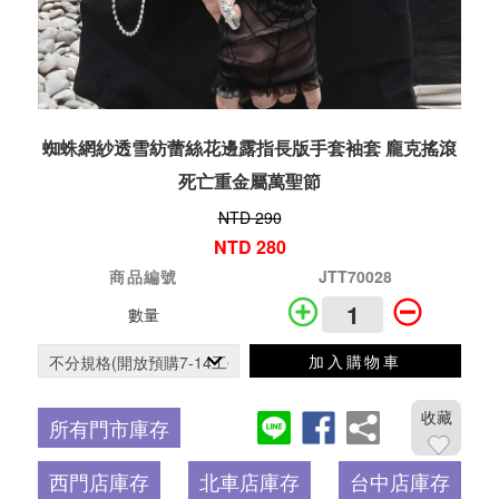
蜘蛛網紗透雪紡蕾絲花邊露指長版手套袖套 龐克搖滾
死亡重金屬萬聖節
NTD 290
NTD 280
商品編號
JTT70028
數量
加入購物車
收藏
所有門市庫存
西門店庫存
北車店庫存
台中店庫存