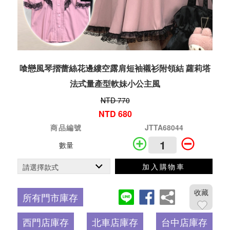
喰戀風琴摺蕾絲花邊縷空露肩短袖襯衫附領結 蘿莉塔
法式量產型軟妹小公主風
NTD 770
NTD 680
商品編號
JTTA68044
數量
加入購物車
收藏
所有門市庫存
西門店庫存
北車店庫存
台中店庫存