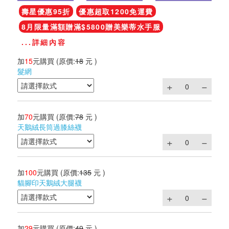
壽星優惠95折
優惠超取1200免運費
8月限量滿額贈滿$5800贈美樂蒂水手服
...詳細內容
加
15
元購買
(原價:
18
元 )
髮網
加
70
元購買
(原價:
78
元 )
天鵝絨長筒過膝絲襪
加
100
元購買
(原價:
135
元 )
貓腳印天鵝絨大腿襪
加
29
元購買
(原價:
49
元 )