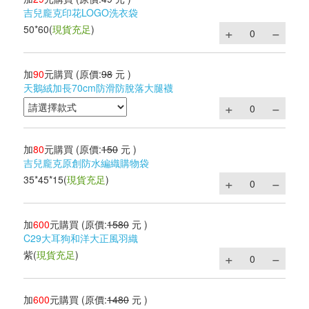
吉兒龐克印花LOGO洗衣袋
50*60
(
現貨充足
)
加
90
元購買
(原價:
98
元 )
天鵝絨加長70cm防滑防脫落大腿襪
加
80
元購買
(原價:
150
元 )
吉兒龐克原創防水編織購物袋
35*45*15
(
現貨充足
)
加
600
元購買
(原價:
1580
元 )
C29大耳狗和洋大正風羽織
紫
(
現貨充足
)
加
600
元購買
(原價:
1480
元 )