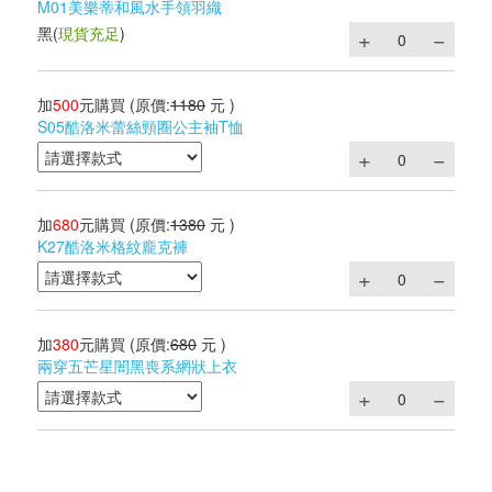
M01美樂蒂和風水手領羽織
黑
(
現貨充足
)
加
500
元購買
(原價:
1180
元 )
S05酷洛米蕾絲頸圈公主袖T恤
加
680
元購買
(原價:
1380
元 )
K27酷洛米格紋龐克褲
加
380
元購買
(原價:
680
元 )
兩穿五芒星闇黑喪系網狀上衣