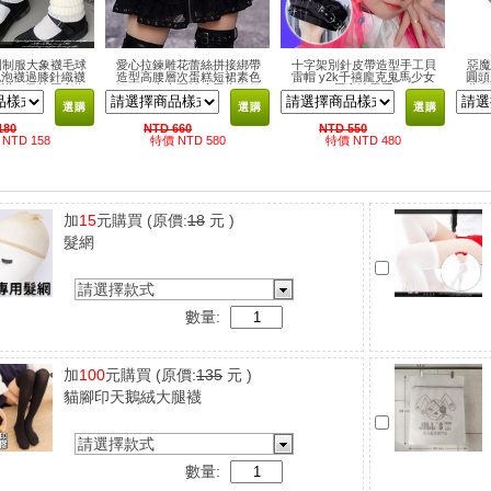
園制服大象襪毛球
愛心拉鍊雕花蕾絲拼接綁帶
十字架別針皮帶造型手工貝
惡魔
泡襪過膝針織襪
造型高腰層次蛋糕短裙素色
雷帽 y2k千禧龐克鬼馬少女
圓頭
襪 日韓原宿街
款 Y2K龐克硬妹暗黑街頭個
原宿地雷系
街頭
清新少女風Y2K
性潮流
選購
選購
選購
180
NTD 660
NTD 550
NTD 158
特價 NTD 580
特價 NTD 480
加
15
元購買
(原價:
18
元 )
髮網
請選擇款式
數量:
加
100
元購買
(原價:
135
元 )
貓腳印天鵝絨大腿襪
請選擇款式
數量: