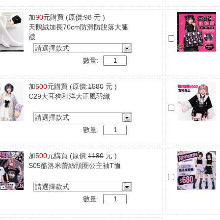
加
90
元購買
(原價:
98
元 )
天鵝絨加長70cm防滑防脫落大腿
襪
請選擇款式
數量:
加
600
元購買
(原價:
1580
元 )
C29大耳狗和洋大正風羽織
請選擇款式
數量:
加
500
元購買
(原價:
1180
元 )
S05酷洛米蕾絲頸圈公主袖T恤
請選擇款式
數量: