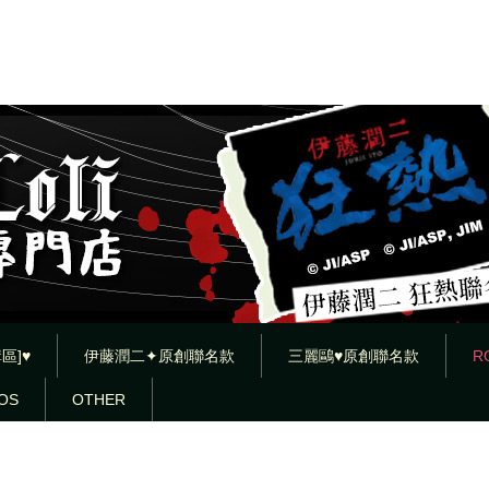
區]♥
伊藤潤二✦原創聯名款
三麗鷗♥原創聯名款
R
OS
OTHER