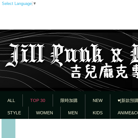
Select Language
▼
ALL
TOP 30
限時加購
NEW
♥[新款預購
STYLE
WOMEN
MEN
KIDS
ANIME&C