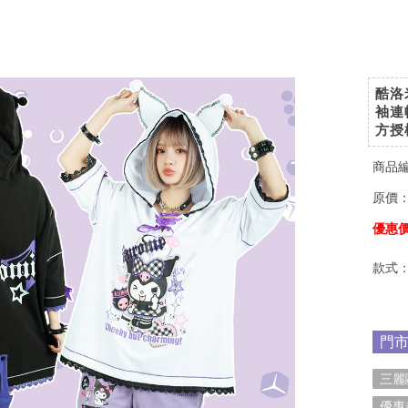
酷洛
袖連
方授
商品
原價
優惠
款式
門
三麗
優惠