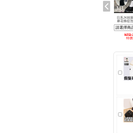
日系JK校
麻花條紋泡
套素色堆堆
頭軟妹甜美
NTD 
特價 