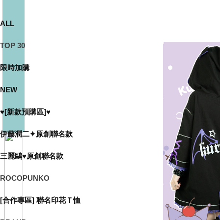
ALL
TOP 30
限時加購
NEW
♥[新款預購區]♥
伊藤潤二✦原創聯名款
三麗鷗♥原創聯名款
ROCOPUNKO
[合作專區] 聯名印花Ｔ恤