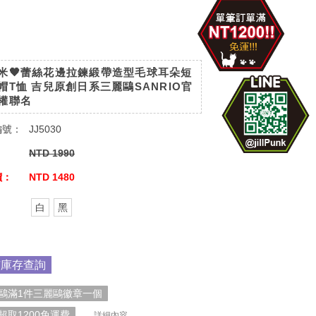
米🖤蕾絲花邊拉鍊緞帶造型毛球耳朵短
帽T恤 吉兒原創日系三麗鷗SANRIO官
權聯名
編號：
JJ5030
：
NTD 1990
價：
NTD 1480
：
白
黑
市庫存查詢
鷗滿1件三麗鷗徽章一個
超取1200免運費
. . . 詳細內容