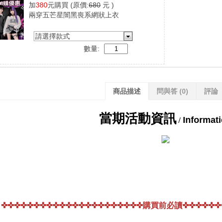
加
380
元購買
(原價:
680
元 )
兩穿五芒星闇黑喪系網狀上衣
請選擇款式
數量:
商品描述
問與答
(0)
評論