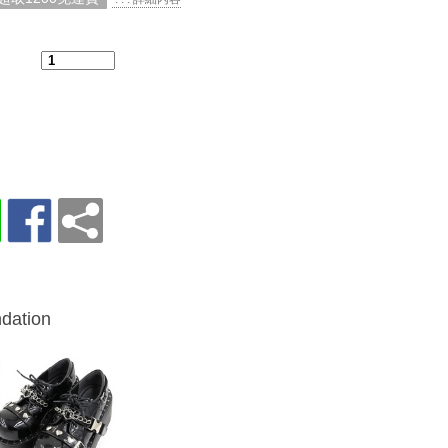
：
dation