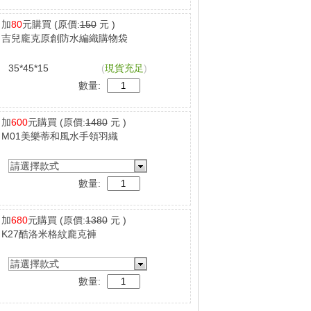
加
80
元購買
(原價:
150
元 )
吉兒龐克原創防水編織購物袋
35*45*15
(
現貨充足
)
數量:
加
600
元購買
(原價:
1480
元 )
M01美樂蒂和風水手領羽織
請選擇款式
數量:
加
680
元購買
(原價:
1380
元 )
K27酷洛米格紋龐克褲
請選擇款式
數量: