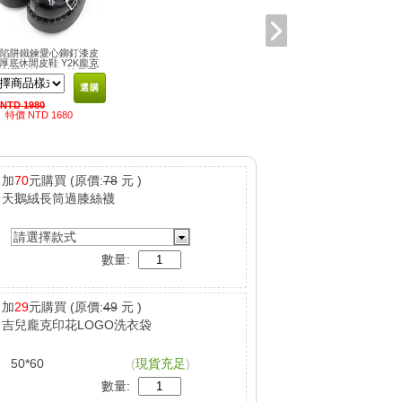
陷阱鐵鍊愛心鉚釘漆皮
厚底休閒皮鞋 Y2K龐克
樂團搖滾NANA地雷系
選購
NTD 1980
特價 NTD 1680
加
70
元購買
(原價:
78
元 )
天鵝絨長筒過膝絲襪
請選擇款式
數量:
加
29
元購買
(原價:
49
元 )
吉兒龐克印花LOGO洗衣袋
50*60
(
現貨充足
)
數量: