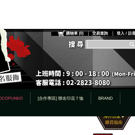
購物車
(
0
)
交易查詢
登入 / 註
OCOPUNKO
[合作專區] 聯名印花Ｔ恤
BRAND