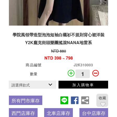
學院風領帶造型泡泡短袖白襯衫不規則背心裙洋裝
Y2K龐克街頭樂團搖滾NANA地雷系
NTD 880
NTD 398 ~ 798
商品編號
J2K310003
數量
加入購物車
收藏
所有門市庫存
西門店庫存
北車店庫存
台中店庫存