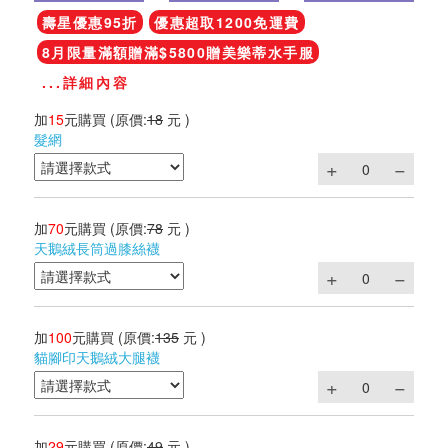
壽星優惠95折
優惠超取1200免運費
8月限量滿額贈滿$5800贈美樂蒂水手服
...詳細內容
加
15
元購買
(原價:
18
元 )
髮網
加
70
元購買
(原價:
78
元 )
天鵝絨長筒過膝絲襪
加
100
元購買
(原價:
135
元 )
貓腳印天鵝絨大腿襪
加
29
元購買
(原價:
49
元 )