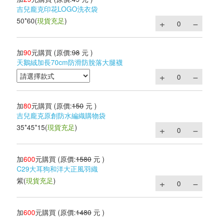
吉兒龐克印花LOGO洗衣袋
50*60
(
現貨充足
)
加
90
元購買
(原價:
98
元 )
天鵝絨加長70cm防滑防脫落大腿襪
加
80
元購買
(原價:
150
元 )
吉兒龐克原創防水編織購物袋
35*45*15
(
現貨充足
)
加
600
元購買
(原價:
1580
元 )
C29大耳狗和洋大正風羽織
紫
(
現貨充足
)
加
600
元購買
(原價:
1480
元 )