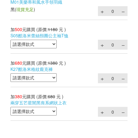
M01美樂蒂和風水手領羽織
黑
(
現貨充足
)
加
500
元購買
(原價:
1180
元 )
S05酷洛米蕾絲頸圈公主袖T恤
加
680
元購買
(原價:
1380
元 )
K27酷洛米格紋龐克褲
加
380
元購買
(原價:
680
元 )
兩穿五芒星闇黑喪系網狀上衣