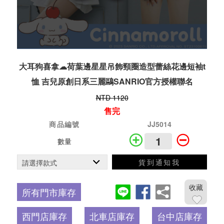
大耳狗喜拿☁荷葉邊星星吊飾頸圈造型蕾絲花邊短袖t
恤 吉兒原創日系三麗鷗SANRIO官方授權聯名
NTD 1120
售完
商品編號
JJ5014
數量
貨到通知我
收藏
所有門市庫存
西門店庫存
北車店庫存
台中店庫存