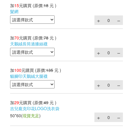
加
15
元購買
(原價:
18
元 )
髮網
加
70
元購買
(原價:
78
元 )
天鵝絨長筒過膝絲襪
加
100
元購買
(原價:
135
元 )
貓腳印天鵝絨大腿襪
加
29
元購買
(原價:
49
元 )
吉兒龐克印花LOGO洗衣袋
50*60
(
現貨充足
)