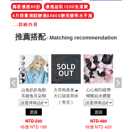
壽星優惠95折
優惠超取1200免運費
8月限量滿額贈滿$5800贈美樂蒂水手服
...詳細內容
推薦搭配
Matching recommendation
/
山兔趴趴兔獸
大耳狗喜拿☁
心心相印緞帶
耳娘兔耳朵蝴
大口袋直筒休
蝴蝶結水鑽愛
蝶結髮飾髮夾
閒運動短褲附
心鞋夾鞋扣髮
( 售完 )
2.5次元蘿莉塔
襪套 吉兒原創
夾別針 哥德蘿
選購
選購
日系原宿可愛
日系三麗鷗
莉塔2.5次元軟
少女軟妹風
SANRIO官方授
妹公主風
NTD 230
NTD 480
權聯名
特價 NTD 188
特價 NTD 420