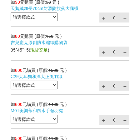
加
90
元購買
(原價:
98
元 )
天鵝絨加長70cm防滑防脫落大腿襪
加
80
元購買
(原價:
150
元 )
吉兒龐克原創防水編織購物袋
35*45*15
(
現貨充足
)
加
600
元購買
(原價:
1580
元 )
C29大耳狗和洋大正風羽織
加
600
元購買
(原價:
1480
元 )
M01美樂蒂和風水手領羽織
加
500
元購買
(原價:
1180
元 )