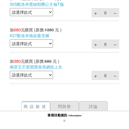
S05酷洛米蕾絲頸圈公主袖T恤
加
680
元購買
(原價:
1380
元 )
K27酷洛米格紋龐克褲
加
380
元購買
(原價:
680
元 )
兩穿五芒星闇黑喪系網狀上衣
商品敘述
問與答
評論