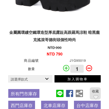
金屬圓環縷空鐵環造型厚底露趾高跟羅馬涼鞋 暗黑龐
克搖滾哥德街頭個性時尚
NTD 990
NTD 790
商品編號
J1G95019
數量
加入購物車
收藏
所有門市庫存
西門店庫存
北車店庫存
台中店庫存