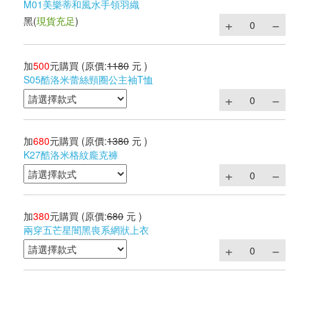
M01美樂蒂和風水手領羽織
黑
(
現貨充足
)
加
500
元購買
(原價:
1180
元 )
S05酷洛米蕾絲頸圈公主袖T恤
加
680
元購買
(原價:
1380
元 )
K27酷洛米格紋龐克褲
加
380
元購買
(原價:
680
元 )
兩穿五芒星闇黑喪系網狀上衣