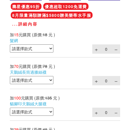
壽星優惠95折
優惠超取1200免運費
8月限量滿額贈滿$5800贈美樂蒂水手服
...詳細內容
加
15
元購買
(原價:
18
元 )
髮網
加
70
元購買
(原價:
78
元 )
天鵝絨長筒過膝絲襪
加
100
元購買
(原價:
135
元 )
貓腳印天鵝絨大腿襪
加
29
元購買
(原價:
49
元 )