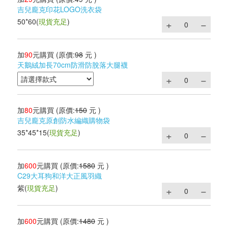
吉兒龐克印花LOGO洗衣袋
50*60
(
現貨充足
)
加
90
元購買
(原價:
98
元 )
天鵝絨加長70cm防滑防脫落大腿襪
加
80
元購買
(原價:
150
元 )
吉兒龐克原創防水編織購物袋
35*45*15
(
現貨充足
)
加
600
元購買
(原價:
1580
元 )
C29大耳狗和洋大正風羽織
紫
(
現貨充足
)
加
600
元購買
(原價:
1480
元 )