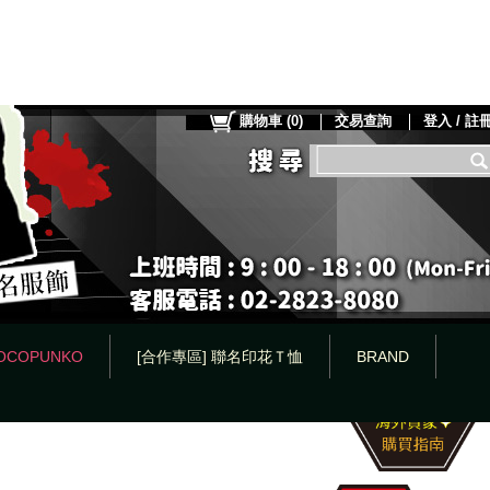
購物車
(
0
)
交易查詢
登入 / 註
OCOPUNKO
[合作專區] 聯名印花Ｔ恤
BRAND