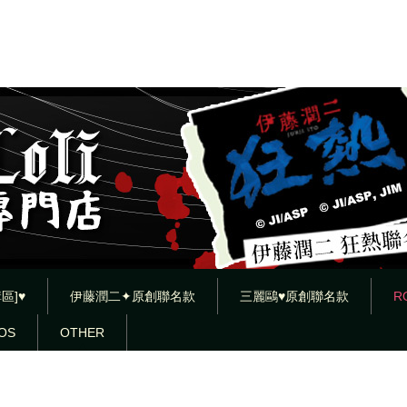
區]♥
伊藤潤二✦原創聯名款
三麗鷗♥原創聯名款
R
OS
OTHER