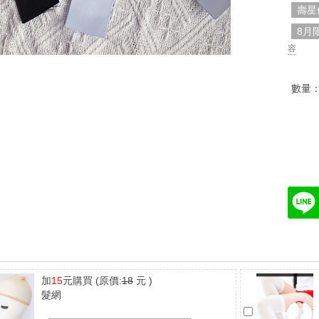
壽星
8月
容
數量
加
15
元購買
(原價:
18
元 )
髮網