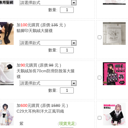
請選擇款式
數量:
加
100
元購買
(原價:
135
元 )
貓腳印天鵝絨大腿襪
請選擇款式
數量:
加
90
元購買
(原價:
98
元 )
天鵝絨加長70cm防滑防脫落大腿
襪
請選擇款式
數量:
加
600
元購買
(原價:
1580
元 )
C29大耳狗和洋大正風羽織
紫
(
現貨充足
)