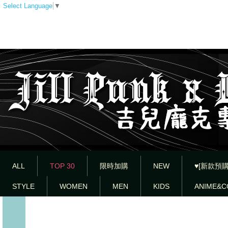
Select Language
▼
ALL
TOP 30
限時加購
NEW
♥[新款預購
STYLE
WOMEN
MEN
KIDS
ANIME&C