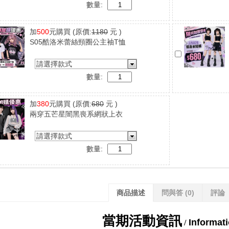
數量:
加
500
元購買
(原價:
1180
元 )
S05酷洛米蕾絲頸圈公主袖T恤
請選擇款式
數量:
加
380
元購買
(原價:
680
元 )
兩穿五芒星闇黑喪系網狀上衣
請選擇款式
數量:
商品描述
問與答
(0)
評論