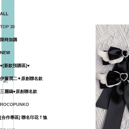
ALL
TOP 30
限時加購
NEW
♥[新款預購區]♥
伊藤潤二✦原創聯名款
三麗鷗♥原創聯名款
ROCOPUNKO
[合作專區] 聯名印花Ｔ恤