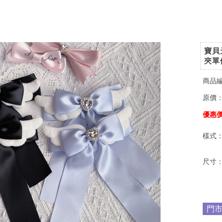
寶貝
夾單
商品
原價
優惠
樣式
尺寸
門