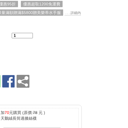
優惠95折
優惠超取1200免運費
限量滿額贈滿$5800贈美樂蒂水手服
. . . 詳細內
：
加
70
元購買
(原價:
78
元 )
天鵝絨長筒過膝絲襪