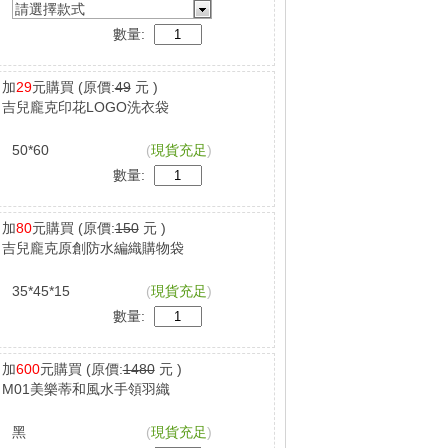
請選擇款式
數量:
加
29
元購買
(原價:
49
元 )
吉兒龐克印花LOGO洗衣袋
50*60
(
現貨充足
)
數量:
加
80
元購買
(原價:
150
元 )
吉兒龐克原創防水編織購物袋
35*45*15
(
現貨充足
)
數量:
加
600
元購買
(原價:
1480
元 )
M01美樂蒂和風水手領羽織
黑
(
現貨充足
)