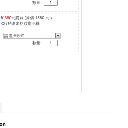
數量:
加
680
元購買
(原價:
1380
元 )
K27酷洛米格紋龐克褲
請選擇款式
數量: