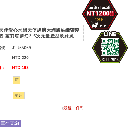
天使愛心水鑽天使翅膀大蝴蝶結緞帶髮
個 蘿莉塔夢幻2.5次元量產型軟妹風
編號：
J1U55069
：
NTD 220
價：
NTD 198
：
藍
：
單只
(
最後一件!!
)
市庫存查詢