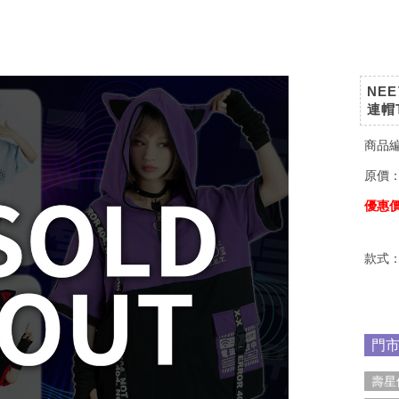
NE
連帽
商品
原價
優惠
款式
門
壽星