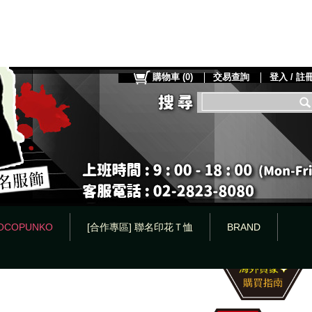
購物車
(
0
)
交易查詢
登入 / 註
OCOPUNKO
[合作專區] 聯名印花Ｔ恤
BRAND