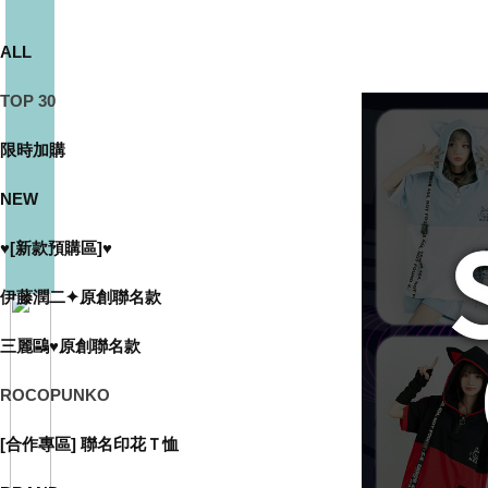
ALL
TOP 30
限時加購
NEW
♥[新款預購區]♥
伊藤潤二✦原創聯名款
三麗鷗♥原創聯名款
ROCOPUNKO
[合作專區] 聯名印花Ｔ恤