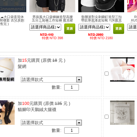
☁大口袋直筒休
男孩風大口袋褲鍊造型高腰
骷髏派對尖刺鉚釘造型三扣
R
附襪套 吉兒原創
五分工裝褲工作短褲 龐克硬
帶款厚底漆皮短靴 Y2K龐克
KU
SANRIO官方授
妹風暗黑街頭個性潮流
街頭樂團搖滾NANA地雷系
員刺
 售完 )
權聯名
選購
選購
NTD 440
NTD 2980
特價 NTD 398
特價 NTD 2180
加
15
元購買
(原價:
18
元 )
髮網
請選擇款式
數量:
加
100
元購買
(原價:
135
元 )
貓腳印天鵝絨大腿襪
請選擇款式
數量: