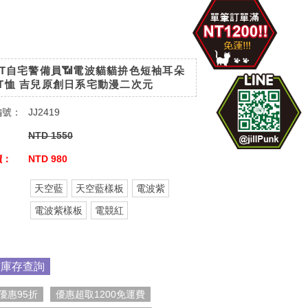
ET自宅警備員📶電波貓貓拚色短袖耳朵
T恤 吉兒原創日系宅動漫二次元
編號：
JJ2419
：
NTD 1550
價：
NTD 980
天空藍
天空藍樣板
電波紫
：
電波紫樣板
電競紅
市庫存查詢
優惠95折
優惠超取1200免運費