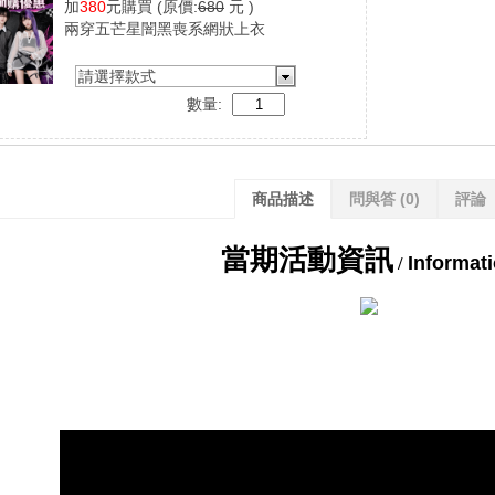
加
380
元購買
(原價:
680
元 )
兩穿五芒星闇黑喪系網狀上衣
請選擇款式
數量:
商品描述
問與答
(0)
評論