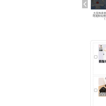
個性輕搖滾龐克百搭穿指手
GLP龐克搖滾蝙蝠多綁帶別
ROCOPUNKO🧷人生即地
大耳狗喜拿
袖套 日系街頭搖滾龐克重金
獄工裝織帶金屬變形飛鼠褲
針繃帶袖套手套黑紅
閒運動短褲
吉兒原創日系暗黑原宿街頭
屬
日系三麗鷗
( 售完 )
(
潮流
選購
選購
NTD 388
NTD 550
特價 NTD 198