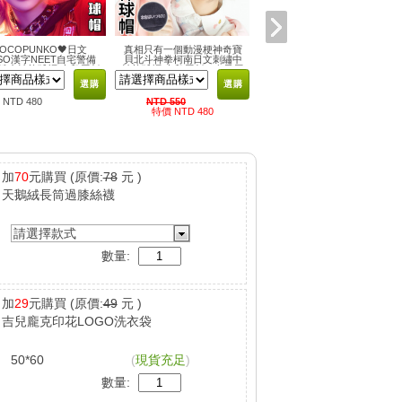
OCOPUNKO🖤日文
真相只有一個動漫梗神奇寶
🥅暗黑喪系內穿外搭兩用百
SO漢字NEET自宅警備
貝北斗神拳柯南日文刺繡中
搭五芒星掛飾網狀洞洞上衣
繡中性棒球帽 吉兒原創
性棒球帽 吉兒原創二次元原
吉兒原創龐克原宿中性
原宿街頭嘻哈
宿街頭嘻哈
KERA
選購
選購
選購
NTD 480
NTD 550
NTD 750
特價 NTD 480
特價 NTD 680
加
70
元購買
(原價:
78
元 )
天鵝絨長筒過膝絲襪
請選擇款式
數量:
加
29
元購買
(原價:
49
元 )
吉兒龐克印花LOGO洗衣袋
50*60
(
現貨充足
)
數量: