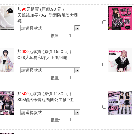
加
90
元購買
(原價:
98
元 )
天鵝絨加長70cm防滑防脫落大腿
襪
請選擇款式
數量:
加
600
元購買
(原價:
1580
元 )
C29大耳狗和洋大正風羽織
請選擇款式
數量:
加
500
元購買
(原價:
1180
元 )
S05酷洛米蕾絲頸圈公主袖T恤
請選擇款式
數量: