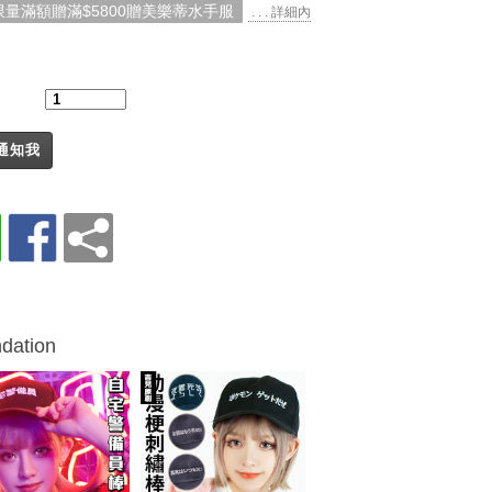
限量滿額贈滿$5800贈美樂蒂水手服
. . . 詳細內
：
通知我
dation