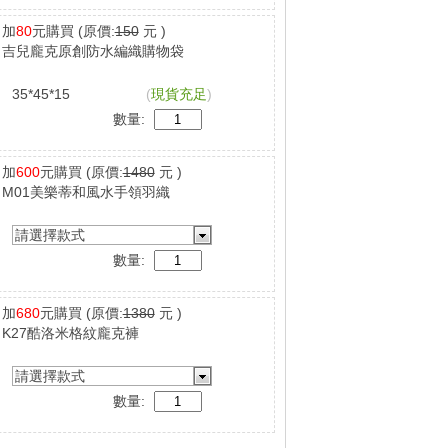
加
80
元購買
(原價:
150
元 )
吉兒龐克原創防水編織購物袋
35*45*15
(
現貨充足
)
數量:
加
600
元購買
(原價:
1480
元 )
M01美樂蒂和風水手領羽織
請選擇款式
數量:
加
680
元購買
(原價:
1380
元 )
K27酷洛米格紋龐克褲
請選擇款式
數量: