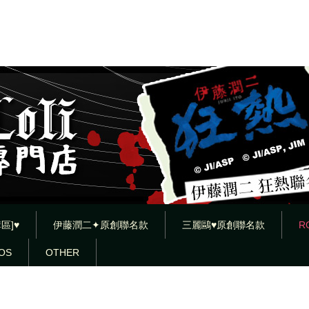
區]♥
伊藤潤二✦原創聯名款
三麗鷗♥原創聯名款
R
OS
OTHER