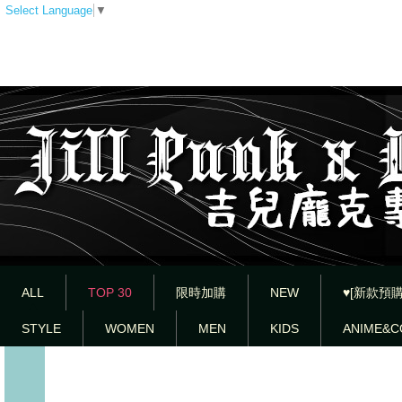
Select Language
▼
ALL
TOP 30
限時加購
NEW
♥[新款預購
STYLE
WOMEN
MEN
KIDS
ANIME&C