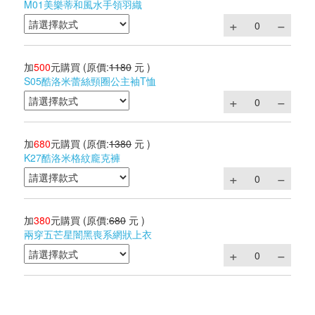
M01美樂蒂和風水手領羽織
加
500
元購買
(原價:
1180
元 )
S05酷洛米蕾絲頸圈公主袖T恤
加
680
元購買
(原價:
1380
元 )
K27酷洛米格紋龐克褲
加
380
元購買
(原價:
680
元 )
兩穿五芒星闇黑喪系網狀上衣