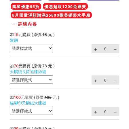
壽星優惠95折
優惠超取1200免運費
8月限量滿額贈滿$5800贈美樂蒂水手服
...詳細內容
加
15
元購買
(原價:
18
元 )
髮網
加
70
元購買
(原價:
78
元 )
天鵝絨長筒過膝絲襪
加
100
元購買
(原價:
135
元 )
貓腳印天鵝絨大腿襪
加
29
元購買
(原價:
49
元 )