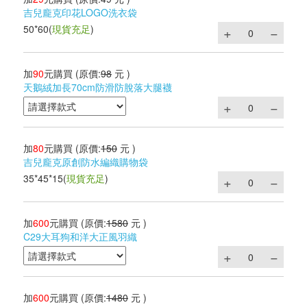
吉兒龐克印花LOGO洗衣袋
50*60
(
現貨充足
)
加
90
元購買
(原價:
98
元 )
天鵝絨加長70cm防滑防脫落大腿襪
加
80
元購買
(原價:
150
元 )
吉兒龐克原創防水編織購物袋
35*45*15
(
現貨充足
)
加
600
元購買
(原價:
1580
元 )
C29大耳狗和洋大正風羽織
加
600
元購買
(原價:
1480
元 )