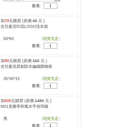
數量:
加
29
元購買
(原價:
49
元 )
吉兒龐克印花LOGO洗衣袋
50*60
(
現貨充足
)
數量:
加
80
元購買
(原價:
150
元 )
吉兒龐克原創防水編織購物袋
35*45*15
(
現貨充足
)
數量:
加
600
元購買
(原價:
1480
元 )
M01美樂蒂和風水手領羽織
黑
(
現貨充足
)
數量: