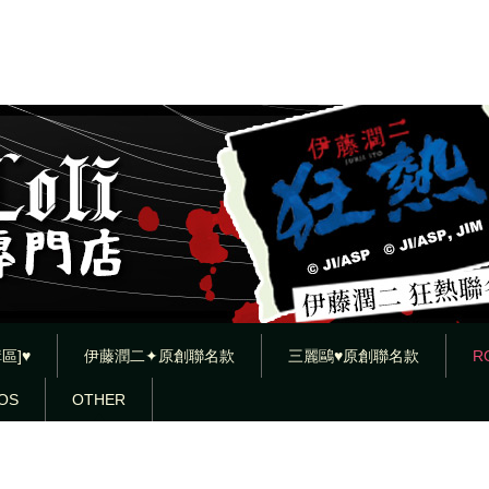
區]♥
伊藤潤二✦原創聯名款
三麗鷗♥原創聯名款
R
OS
OTHER