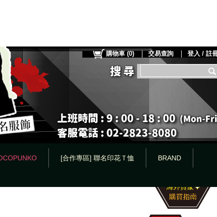
購物車
(
0
)
交易查詢
登入 / 註
OCOPUNKO
[合作專區] 聯名印花Ｔ恤
BRAND