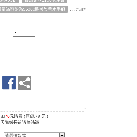
優惠95折
優惠超取1200免運費
限量滿額贈滿$5800贈美樂蒂水手服
. . . 詳細內
：
加
70
元購買
(原價:
78
元 )
天鵝絨長筒過膝絲襪
請選擇款式