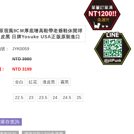
原宿風9CM厚底增高鞋帶老爺鞋休閒球
漆皮黑 日牌Yosuke USA正版原裝進口
編號：
JYK0059
：
NTD 3980
價：
NTD 3199
：
全白
紅花
漆皮黑
霧黑
：
22.5
23
23.5
24
24.5
25
市庫存查詢