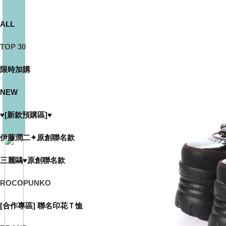
ALL
TOP 30
限時加購
NEW
♥[新款預購區]♥
伊藤潤二✦原創聯名款
三麗鷗♥原創聯名款
ROCOPUNKO
[合作專區] 聯名印花Ｔ恤