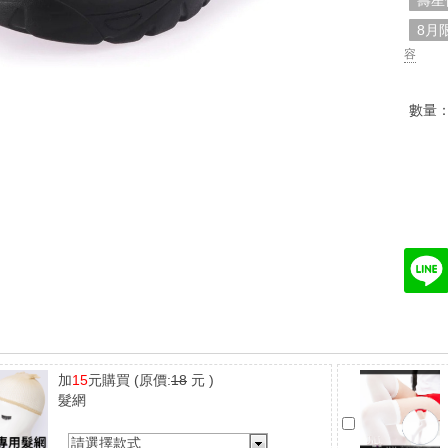
壽星
8月
容
數量
加
15
元購買
(原價:
18
元 )
髮網
請選擇款式