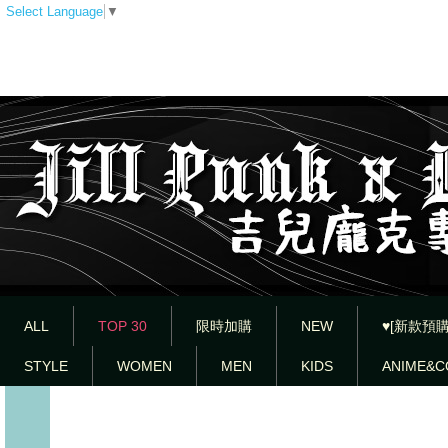
Select Language
▼
ALL
TOP 30
限時加購
NEW
♥[新款預購
STYLE
WOMEN
MEN
KIDS
ANIME&C