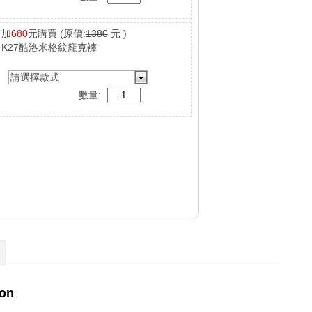
加
680
元購買
(原價:
1380
元 )
K27酷洛米格紋龐克褲
請選擇款式
數量: