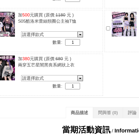
加
500
元購買
(原價:
1180
元 )
S05酷洛米蕾絲頸圈公主袖T恤
請選擇款式
數量:
加
380
元購買
(原價:
680
元 )
兩穿五芒星闇黑喪系網狀上衣
請選擇款式
數量:
商品描述
問與答
(0)
評論