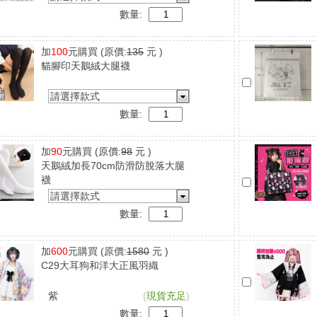
數量:
加
100
元購買
(原價:
135
元 )
貓腳印天鵝絨大腿襪
請選擇款式
數量:
加
90
元購買
(原價:
98
元 )
天鵝絨加長70cm防滑防脫落大腿
襪
請選擇款式
數量:
加
600
元購買
(原價:
1580
元 )
C29大耳狗和洋大正風羽織
紫
(
現貨充足
)
數量: