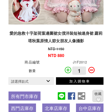
愛的急救十字架荷葉邊圍裙女僕洋裝短袖連身裙 蘿莉
塔秋葉原情人節女朋友人像攝影
NTD 1150
NTD 880
商品編號
J1F2012
數量
加入購物車
收藏
所有門市庫存
西門店庫存
北車店庫存
台中店庫存