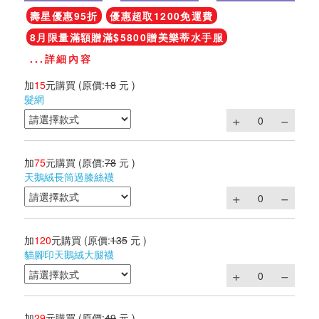
壽星優惠95折
優惠超取1200免運費
8月限量滿額贈滿$5800贈美樂蒂水手服
...詳細內容
加
15
元購買
(原價:
18
元 )
髮網
加
75
元購買
(原價:
78
元 )
天鵝絨長筒過膝絲襪
加
120
元購買
(原價:
135
元 )
貓腳印天鵝絨大腿襪
加
29
元購買
(原價:
49
元 )