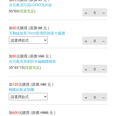
吉兒龐克印花LOGO洗衣袋
50*60
(
現貨充足
)
加
90
元購買
(原價:
98
元 )
天鵝絨加長70cm防滑防脫落大腿襪
加
80
元購買
(原價:
150
元 )
吉兒龐克原創防水編織購物袋
35*45*15
(
現貨充足
)
加
120
元購買
(原價:
180
元 )
蝴蝶結軟皮頸圈
加
600
元購買
(原價:
1580
元 )