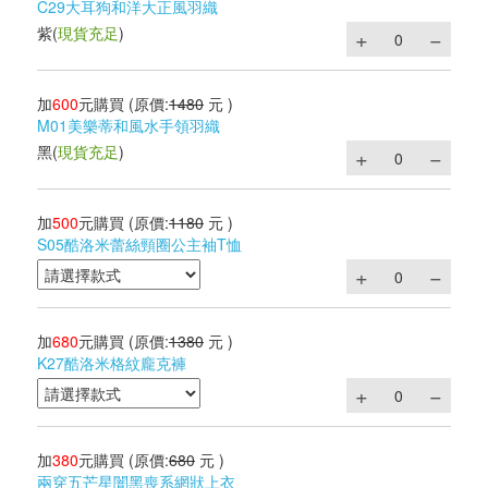
C29大耳狗和洋大正風羽織
紫
(
現貨充足
)
加
600
元購買
(原價:
1480
元 )
M01美樂蒂和風水手領羽織
黑
(
現貨充足
)
加
500
元購買
(原價:
1180
元 )
S05酷洛米蕾絲頸圈公主袖T恤
加
680
元購買
(原價:
1380
元 )
K27酷洛米格紋龐克褲
加
380
元購買
(原價:
680
元 )
兩穿五芒星闇黑喪系網狀上衣