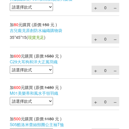
加
80
元購買
(原價:
150
元 )
吉兒龐克原創防水編織購物袋
35*45*15
(
現貨充足
)
加
600
元購買
(原價:
1580
元 )
C29大耳狗和洋大正風羽織
加
600
元購買
(原價:
1480
元 )
M01美樂蒂和風水手領羽織
加
500
元購買
(原價:
1180
元 )
S05酷洛米蕾絲頸圈公主袖T恤