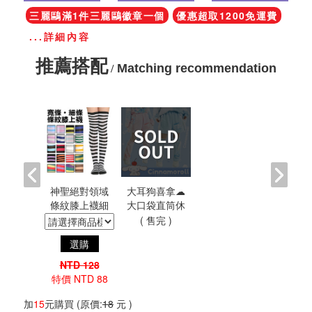
三麗鷗滿1件三麗鷗徽章一個
優惠超取1200免運費
...詳細內容
推薦搭配
Matching recommendation
/
神聖絕對領域
大耳狗喜拿☁
條紋膝上襪細
大口袋直筒休
條寬條加大 多
閒運動短褲附
( 售完 )
色 二次元動漫
襪套 吉兒原創
選購
周邊
日系三麗鷗
SANRIO官方授
NTD 128
權聯名
特價 NTD 88
加
15
元購買
(原價:
18
元 )