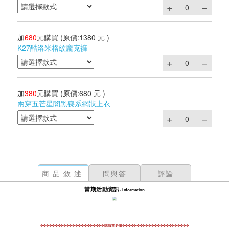
加
680
元購買
(原價:
1380
元 )
K27酷洛米格紋龐克褲
加
380
元購買
(原價:
680
元 )
兩穿五芒星闇黑喪系網狀上衣
商品敘述
問與答
評論