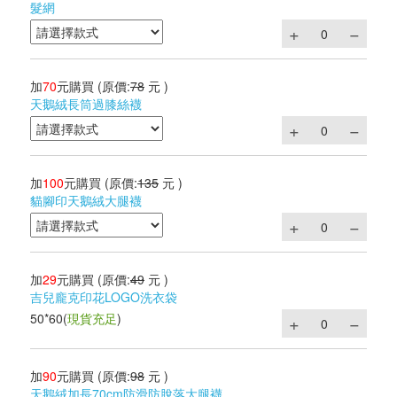
髮網
加
70
元購買
(原價:
78
元 )
天鵝絨長筒過膝絲襪
加
100
元購買
(原價:
135
元 )
貓腳印天鵝絨大腿襪
加
29
元購買
(原價:
49
元 )
吉兒龐克印花LOGO洗衣袋
50*60
(
現貨充足
)
加
90
元購買
(原價:
98
元 )
天鵝絨加長70cm防滑防脫落大腿襪