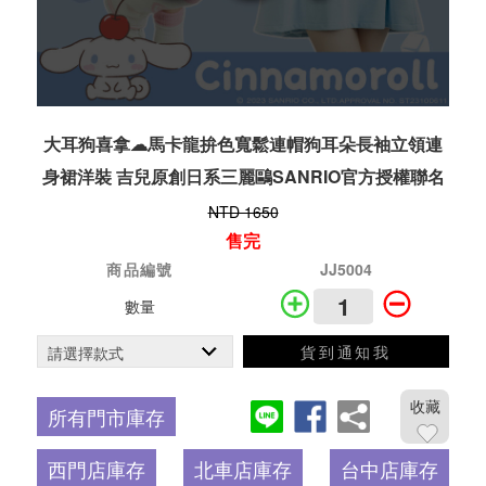
大耳狗喜拿☁馬卡龍拚色寬鬆連帽狗耳朵長袖立領連
身裙洋裝 吉兒原創日系三麗鷗SANRIO官方授權聯名
NTD 1650
售完
商品編號
JJ5004
數量
貨到通知我
收藏
所有門市庫存
西門店庫存
北車店庫存
台中店庫存