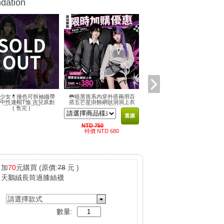
dation
少女💊撞色可拆袖織帶
🥅暗黑喪系內穿外搭兩用百
中性連帽T恤 吉兒原創
搭五芒星掛飾網狀洞洞上衣
原宿龐克地雷系
吉兒原創龐克原宿中性
( 售完 )
KERA
選購
NTD 750
特價 NTD 680
加
70
元購買
(原價:
78
元 )
天鵝絨長筒過膝絲襪
請選擇款式
數量: