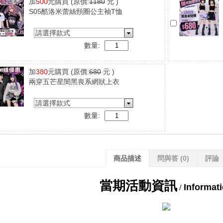
加
500
元購買
(原價:
1180
元 )
S05酷洛米蕾絲頸圈公主袖T恤
請選擇款式
數量:
加
380
元購買
(原價:
680
元 )
兩穿五芒星闇黑喪系網狀上衣
請選擇款式
數量:
商品描述
問與答
(0)
評論