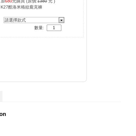
加
680
元購買
(原價:
1380
元 )
K27酷洛米格紋龐克褲
請選擇款式
數量: