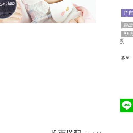
門
壽星
8月
容
數量