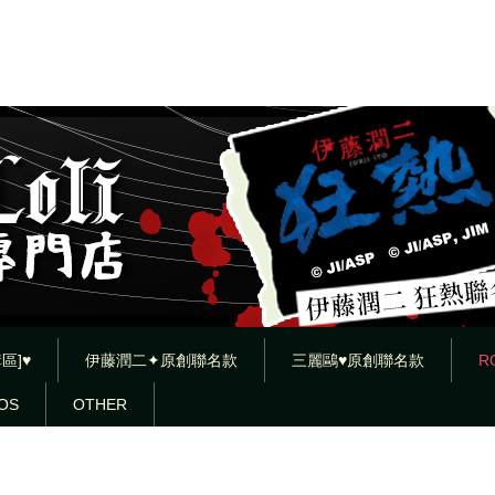
區]♥
伊藤潤二✦原創聯名款
三麗鷗♥原創聯名款
R
OS
OTHER