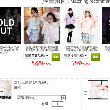
推薦搭配
Matching recommen
/
☠假兩件馬甲項鍊
愛麗絲印象時間小兔刺繡菱
雷克斯兔馬卡龍色荷葉邊加
殭屍
雙面兩穿長袖T恤
格針織外套兒童JK制服襯衫
長兔耳朵連帽休閒外套拉鍊
造型
龐克金屬搖滾
蘇格蘭格紋百褶裙套裝 蘿莉
夾克 蘿莉塔日系原宿可愛少
 售完 )
塔童裝親子甜美清新女孩
女軟妹風
選購
選購
NTD 880
NTD 990
特價 NTD 580
特價 NTD 880
加
15
元購買
(原價:
18
元 )
髮網
請選擇款式
數量: