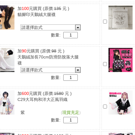
加
100
元購買
(原價:
135
元 )
貓腳印天鵝絨大腿襪
請選擇款式
數量:
加
90
元購買
(原價:
98
元 )
天鵝絨加長70cm防滑防脫落大腿
襪
請選擇款式
數量:
加
600
元購買
(原價:
1580
元 )
C29大耳狗和洋大正風羽織
紫
(
現貨充足
)
數量: