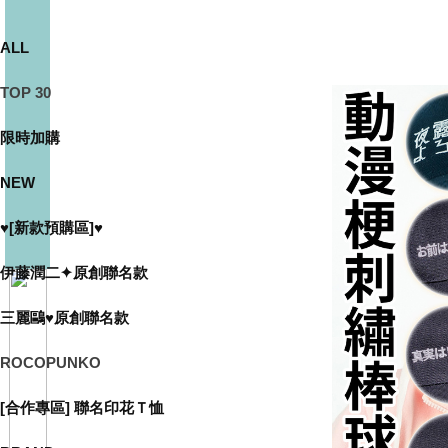
ALL
TOP 30
限時加購
NEW
♥[新款預購區]♥
伊藤潤二✦原創聯名款
三麗鷗♥原創聯名款
ROCOPUNKO
[合作專區] 聯名印花Ｔ恤