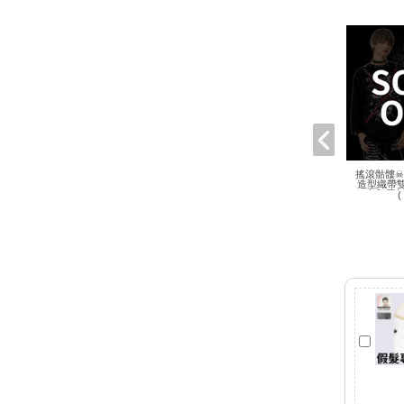
搖滾骷髏
造型織帶
吉兒原創
(