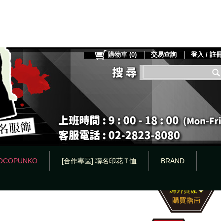
購物車
(
0
)
交易查詢
登入 / 註
OCOPUNKO
[合作專區] 聯名印花Ｔ恤
BRAND