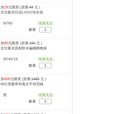
加
29
元購買
(原價:
49
元 )
吉兒龐克印花LOGO洗衣袋
50*60
(
現貨充足
)
數量:
加
80
元購買
(原價:
150
元 )
吉兒龐克原創防水編織購物袋
35*45*15
(
現貨充足
)
數量:
加
600
元購買
(原價:
1480
元 )
M01美樂蒂和風水手領羽織
黑
(
現貨充足
)
數量: