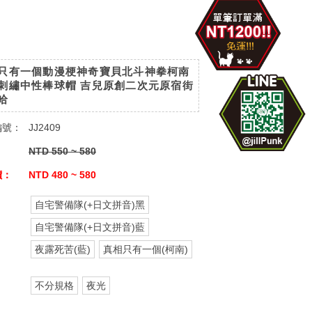
只有一個動漫梗神奇寶貝北斗神拳柯南
刺繡中性棒球帽 吉兒原創二次元原宿街
哈
編號：
JJ2409
：
NTD 550 ~ 580
價：
NTD 480 ~ 580
自宅警備隊(+日文拼音)黑
：
自宅警備隊(+日文拼音)藍
夜露死苦(藍)
真相只有一個(柯南)
：
不分規格
夜光