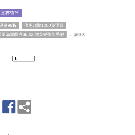
市庫存查詢
優惠95折
優惠超取1200免運費
限量滿額贈滿$5800贈美樂蒂水手服
. . . 詳細內
：