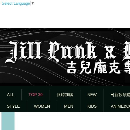
Select Language
▼
ALL
TOP 30
限時加購
NEW
♥[新款預購
STYLE
WOMEN
MEN
KIDS
ANIME&C