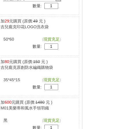
數量:
加
29
元購買
(原價:
49
元 )
吉兒龐克印花LOGO洗衣袋
50*60
(
現貨充足
)
數量:
加
80
元購買
(原價:
150
元 )
吉兒龐克原創防水編織購物袋
35*45*15
(
現貨充足
)
數量:
加
600
元購買
(原價:
1480
元 )
M01美樂蒂和風水手領羽織
黑
(
現貨充足
)
數量: