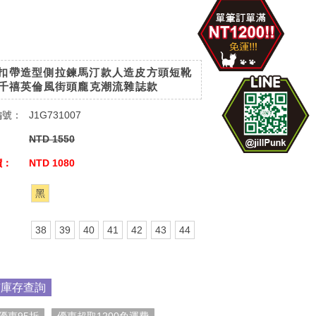
扣帶造型側拉鍊馬汀款人造皮方頭短靴
K千禧英倫風街頭龐克潮流雜誌款
編號：
J1G731007
：
NTD 1550
價：
NTD 1080
：
黑
：
38
39
40
41
42
43
44
市庫存查詢