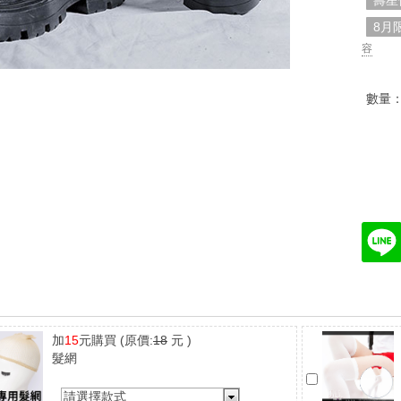
壽星
8月
容
數量
加
15
元購買
(原價:
18
元 )
髮網
請選擇款式