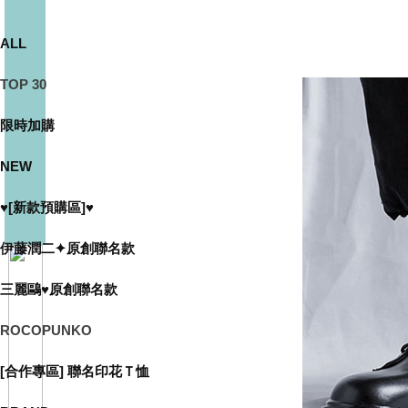
ALL
TOP 30
限時加購
NEW
♥[新款預購區]♥
伊藤潤二✦原創聯名款
三麗鷗♥原創聯名款
ROCOPUNKO
[合作專區] 聯名印花Ｔ恤