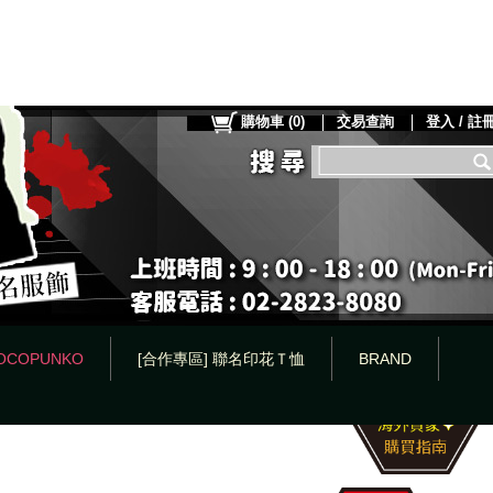
購物車
(
0
)
交易查詢
登入 / 註
OCOPUNKO
[合作專區] 聯名印花Ｔ恤
BRAND