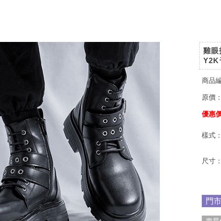
雞眼
Y2
商品
原價
優惠
樣式
尺寸
門