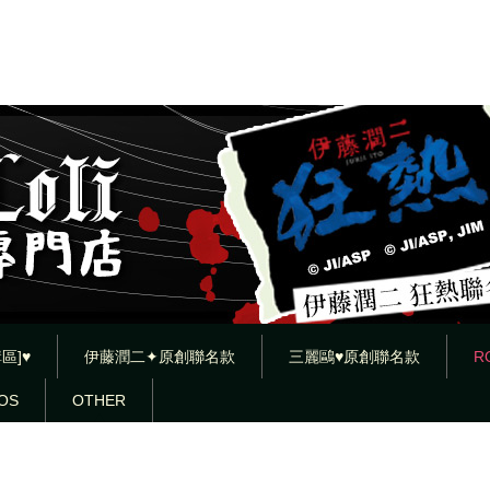
區]♥
伊藤潤二✦原創聯名款
三麗鷗♥原創聯名款
R
OS
OTHER