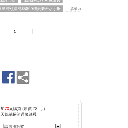
優惠95折
優惠超取1200免運費
限量滿額贈滿$5800贈美樂蒂水手服
. . . 詳細內
：
加
70
元購買
(原價:
78
元 )
天鵝絨長筒過膝絲襪
請選擇款式