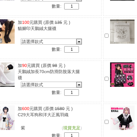
數量:
加
100
元購買
(原價:
135
元 )
貓腳印天鵝絨大腿襪
請選擇款式
數量:
加
90
元購買
(原價:
98
元 )
天鵝絨加長70cm防滑防脫落大腿
襪
請選擇款式
數量:
加
600
元購買
(原價:
1580
元 )
C29大耳狗和洋大正風羽織
紫
(
現貨充足
)
數量: