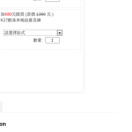
加
680
元購買
(原價:
1380
元 )
K27酷洛米格紋龐克褲
請選擇款式
數量: