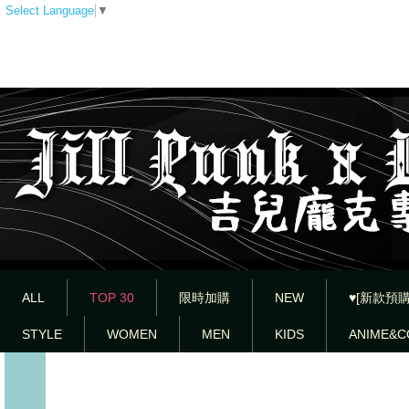
Select Language
▼
ALL
TOP 30
限時加購
NEW
♥[新款預購
STYLE
WOMEN
MEN
KIDS
ANIME&C