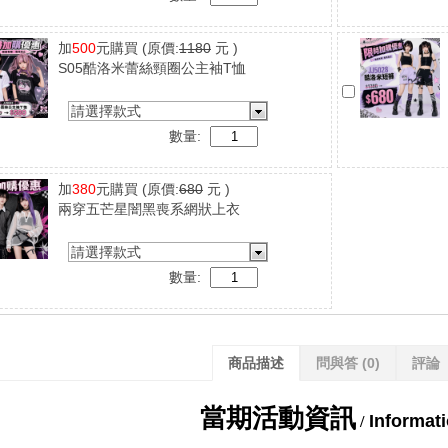
加
500
元購買
(原價:
1180
元 )
S05酷洛米蕾絲頸圈公主袖T恤
請選擇款式
數量:
加
380
元購買
(原價:
680
元 )
兩穿五芒星闇黑喪系網狀上衣
請選擇款式
數量:
商品描述
問與答
(0)
評論