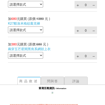
加
680
元購買
(原價:
1380
元 )
K27酷洛米格紋龐克褲
加
380
元購買
(原價:
680
元 )
兩穿五芒星闇黑喪系網狀上衣
商品敘述
問與答
評論