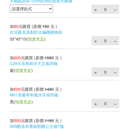
天鵝絨加長70cm防滑防脫落大腿襪
加
80
元購買
(原價:
150
元 )
吉兒龐克原創防水編織購物袋
35*45*15
(
現貨充足
)
加
600
元購買
(原價:
1580
元 )
C29大耳狗和洋大正風羽織
紫
(
現貨充足
)
加
600
元購買
(原價:
1480
元 )
M01美樂蒂和風水手領羽織
黑
(
現貨充足
)
加
500
元購買
(原價:
1180
元 )
S05酷洛米蕾絲頸圈公主袖T恤