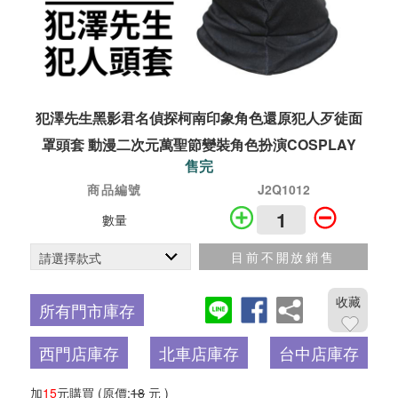
犯澤先生黑影君名偵探柯南印象角色還原犯人歹徒面
罩頭套 動漫二次元萬聖節變裝角色扮演COSPLAY
售完
商品編號
J2Q1012
數量
目前不開放銷售
收藏
所有門市庫存
西門店庫存
北車店庫存
台中店庫存
加
15
元購買
(原價:
18
元 )