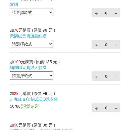
髮網
加
70
元購買
(原價:
78
元 )
天鵝絨長筒過膝絲襪
加
100
元購買
(原價:
135
元 )
貓腳印天鵝絨大腿襪
加
29
元購買
(原價:
49
元 )
吉兒龐克印花LOGO洗衣袋
50*60
(
現貨充足
)
加
90
元購買
(原價:
98
元 )