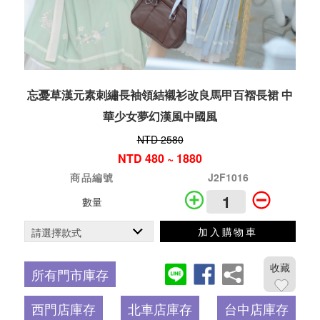
忘憂草漢元素刺繡長袖領結襯衫改良馬甲百褶長裙 中
華少女夢幻漢風中國風
NTD 2580
NTD 480 ~ 1880
商品編號
J2F1016
數量
加入購物車
收藏
所有門市庫存
西門店庫存
北車店庫存
台中店庫存