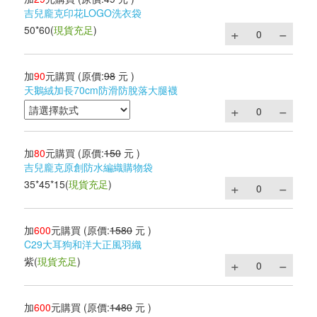
吉兒龐克印花LOGO洗衣袋
50*60
(
現貨充足
)
加
90
元購買
(原價:
98
元 )
天鵝絨加長70cm防滑防脫落大腿襪
加
80
元購買
(原價:
150
元 )
吉兒龐克原創防水編織購物袋
35*45*15
(
現貨充足
)
加
600
元購買
(原價:
1580
元 )
C29大耳狗和洋大正風羽織
紫
(
現貨充足
)
加
600
元購買
(原價:
1480
元 )