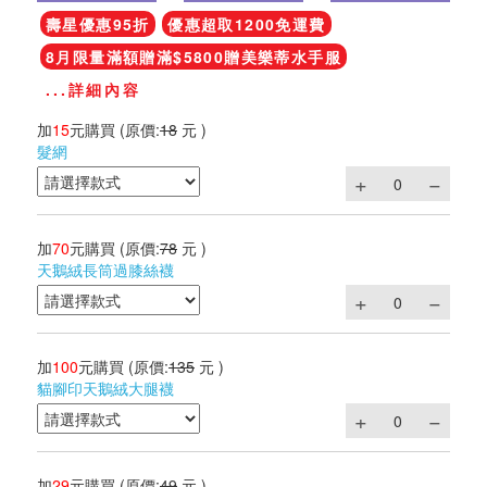
壽星優惠95折
優惠超取1200免運費
8月限量滿額贈滿$5800贈美樂蒂水手服
...詳細內容
加
15
元購買
(原價:
18
元 )
髮網
加
70
元購買
(原價:
78
元 )
天鵝絨長筒過膝絲襪
加
100
元購買
(原價:
135
元 )
貓腳印天鵝絨大腿襪
加
29
元購買
(原價:
49
元 )