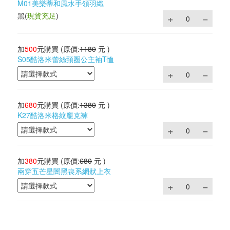
M01美樂蒂和風水手領羽織
黑
(
現貨充足
)
加
500
元購買
(原價:
1180
元 )
S05酷洛米蕾絲頸圈公主袖T恤
加
680
元購買
(原價:
1380
元 )
K27酷洛米格紋龐克褲
加
380
元購買
(原價:
680
元 )
兩穿五芒星闇黑喪系網狀上衣