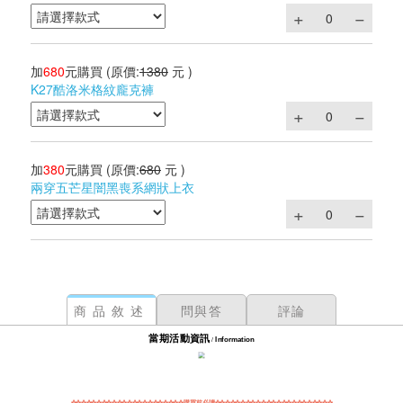
加
680
元購買
(原價:
1380
元 )
K27酷洛米格紋龐克褲
加
380
元購買
(原價:
680
元 )
兩穿五芒星闇黑喪系網狀上衣
商品敘述
問與答
評論