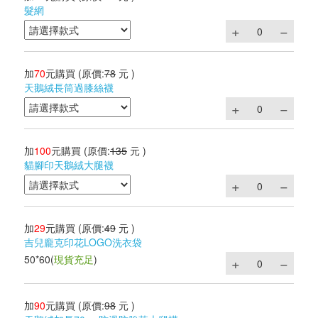
髮網
加
70
元購買
(原價:
78
元 )
天鵝絨長筒過膝絲襪
加
100
元購買
(原價:
135
元 )
貓腳印天鵝絨大腿襪
加
29
元購買
(原價:
49
元 )
吉兒龐克印花LOGO洗衣袋
50*60
(
現貨充足
)
加
90
元購買
(原價:
98
元 )