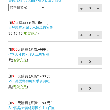
天鵝絨加長70cm防滑防脫落大腿襪
加
80
元購買
(原價:
150
元 )
吉兒龐克原創防水編織購物袋
35*45*15
(
現貨充足
)
加
600
元購買
(原價:
1580
元 )
C29大耳狗和洋大正風羽織
紫
(
現貨充足
)
加
600
元購買
(原價:
1480
元 )
M01美樂蒂和風水手領羽織
黑
(
現貨充足
)
加
500
元購買
(原價:
1180
元 )
S05酷洛米蕾絲頸圈公主袖T恤