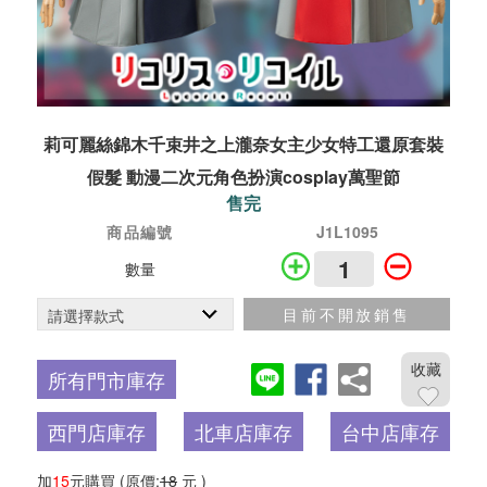
莉可麗絲錦木千束井之上瀧奈女主少女特工還原套裝
假髮 動漫二次元角色扮演cosplay萬聖節
售完
商品編號
J1L1095
數量
目前不開放銷售
收藏
所有門市庫存
西門店庫存
北車店庫存
台中店庫存
加
15
元購買
(原價:
18
元 )