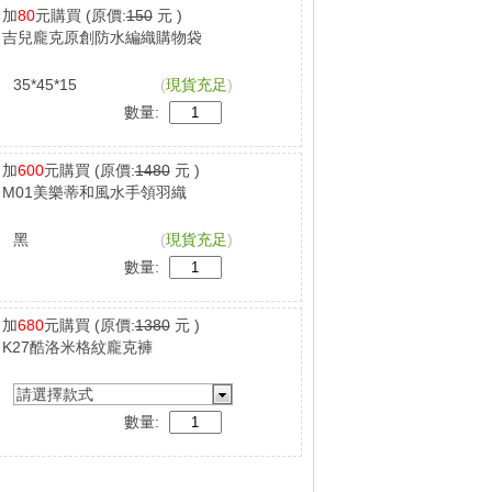
加
80
元購買
(原價:
150
元 )
吉兒龐克原創防水編織購物袋
35*45*15
(
現貨充足
)
數量:
加
600
元購買
(原價:
1480
元 )
M01美樂蒂和風水手領羽織
黑
(
現貨充足
)
數量:
加
680
元購買
(原價:
1380
元 )
K27酷洛米格紋龐克褲
請選擇款式
數量: