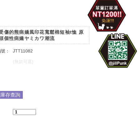
受傷的熊病嬌風印花寬鬆棉短袖t恤 原
頭個性病嬌ヤミカワ潮流
編號：
JTT11082
：
(無款可選)
：
市庫存查詢
：