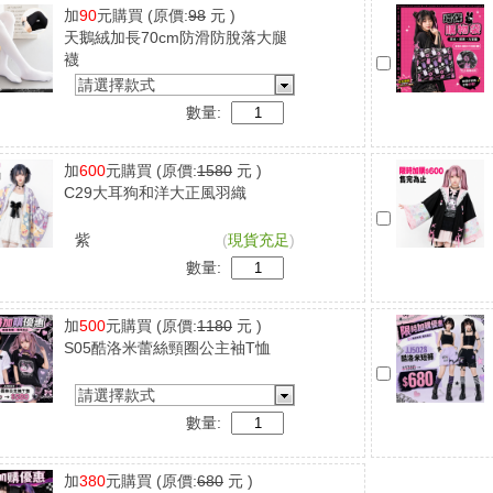
加
90
元購買
(原價:
98
元 )
天鵝絨加長70cm防滑防脫落大腿
襪
請選擇款式
數量:
加
600
元購買
(原價:
1580
元 )
C29大耳狗和洋大正風羽織
紫
(
現貨充足
)
數量:
加
500
元購買
(原價:
1180
元 )
S05酷洛米蕾絲頸圈公主袖T恤
請選擇款式
數量:
加
380
元購買
(原價:
680
元 )