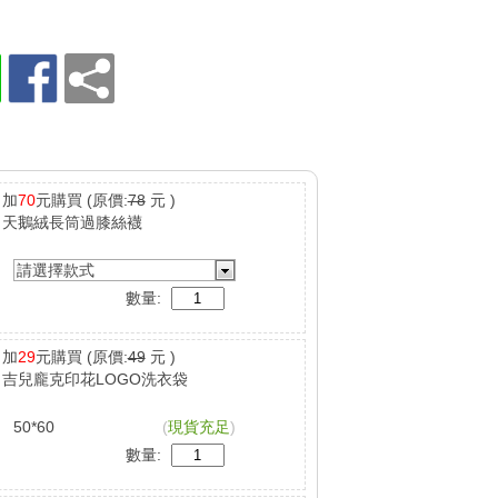
加
70
元購買
(原價:
78
元 )
天鵝絨長筒過膝絲襪
請選擇款式
數量:
加
29
元購買
(原價:
49
元 )
吉兒龐克印花LOGO洗衣袋
50*60
(
現貨充足
)
數量: