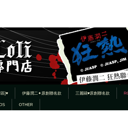
區]♥
伊藤潤二✦原創聯名款
三麗鷗♥原創聯名款
R
OS
OTHER