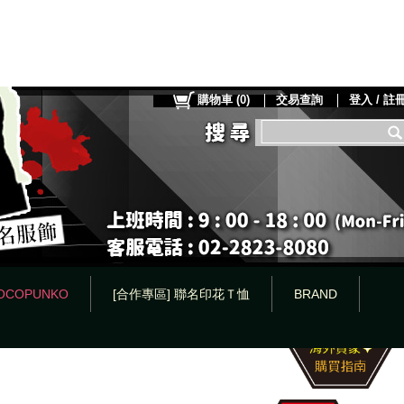
購物車
(
0
)
交易查詢
登入 / 註
OCOPUNKO
[合作專區] 聯名印花Ｔ恤
BRAND