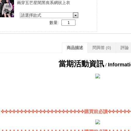
兩穿五芒星闇黑喪系網狀上衣
請選擇款式
數量:
商品描述
問與答
(0)
評論