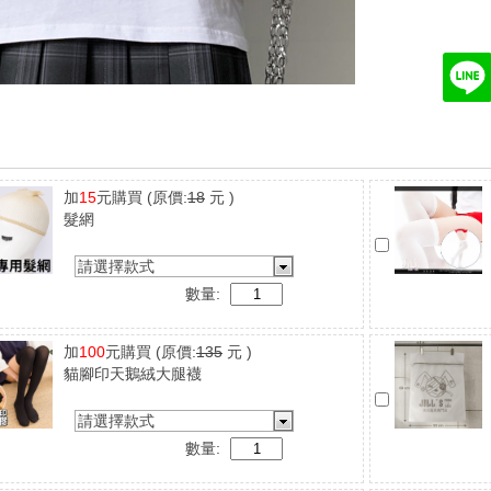
加
15
元購買
(原價:
18
元 )
髮網
請選擇款式
數量:
加
100
元購買
(原價:
135
元 )
貓腳印天鵝絨大腿襪
請選擇款式
數量: