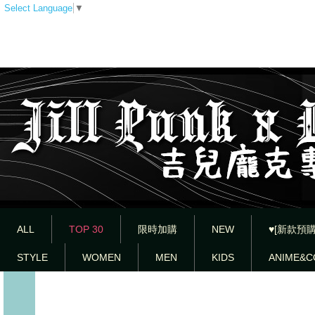
Select Language
▼
ALL
TOP 30
限時加購
NEW
♥[新款預購
STYLE
WOMEN
MEN
KIDS
ANIME&C