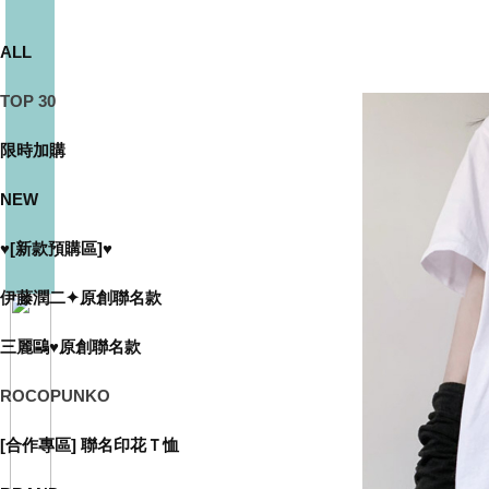
ALL
TOP 30
限時加購
NEW
♥[新款預購區]♥
伊藤潤二✦原創聯名款
三麗鷗♥原創聯名款
ROCOPUNKO
[合作專區] 聯名印花Ｔ恤