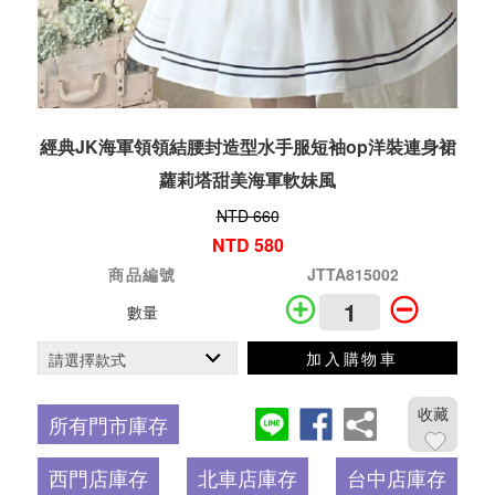
經典JK海軍領領結腰封造型水手服短袖op洋裝連身裙
蘿莉塔甜美海軍軟妹風
NTD 660
NTD 580
商品編號
JTTA815002
數量
加入購物車
收藏
所有門市庫存
西門店庫存
北車店庫存
台中店庫存