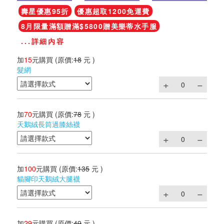
壽星優惠95折
優惠超取1200免運費
8月限量滿額贈滿$5800贈美樂蒂水手服
...詳細內容
加
15
元購買
(原價:
18
元 )
髮網
加
70
元購買
(原價:
78
元 )
天鵝絨長筒過膝絲襪
加
100
元購買
(原價:
135
元 )
貓腳印天鵝絨大腿襪
加
29
元購買
(原價:
49
元 )