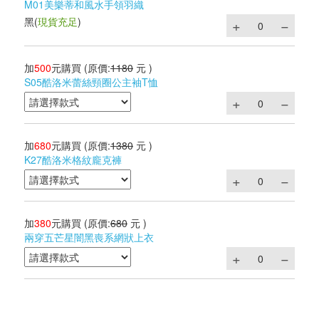
M01美樂蒂和風水手領羽織
黑
(
現貨充足
)
加
500
元購買
(原價:
1180
元 )
S05酷洛米蕾絲頸圈公主袖T恤
加
680
元購買
(原價:
1380
元 )
K27酷洛米格紋龐克褲
加
380
元購買
(原價:
680
元 )
兩穿五芒星闇黑喪系網狀上衣