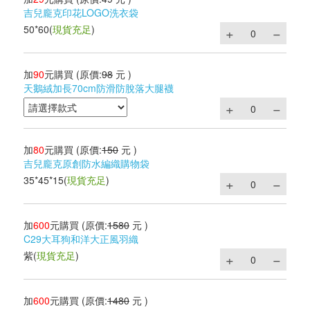
吉兒龐克印花LOGO洗衣袋
50*60
(
現貨充足
)
加
90
元購買
(原價:
98
元 )
天鵝絨加長70cm防滑防脫落大腿襪
加
80
元購買
(原價:
150
元 )
吉兒龐克原創防水編織購物袋
35*45*15
(
現貨充足
)
加
600
元購買
(原價:
1580
元 )
C29大耳狗和洋大正風羽織
紫
(
現貨充足
)
加
600
元購買
(原價:
1480
元 )