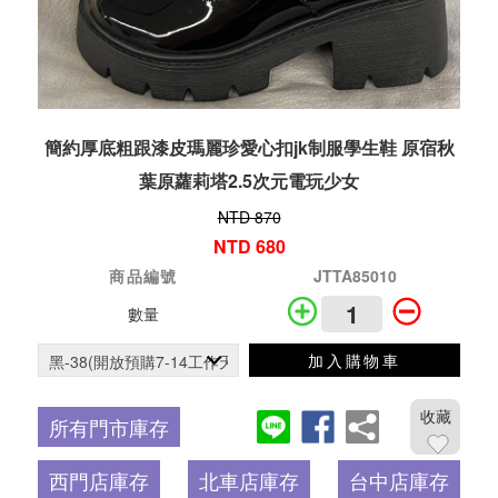
簡約厚底粗跟漆皮瑪麗珍愛心扣jk制服學生鞋 原宿秋
葉原蘿莉塔2.5次元電玩少女
NTD 870
NTD 680
商品編號
JTTA85010
數量
加入購物車
收藏
所有門市庫存
西門店庫存
北車店庫存
台中店庫存