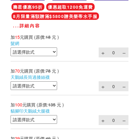
壽星優惠95折
優惠超取1200免運費
8月限量滿額贈滿$5800贈美樂蒂水手服
...詳細內容
加
15
元購買
(原價:
18
元 )
髮網
加
70
元購買
(原價:
78
元 )
天鵝絨長筒過膝絲襪
加
100
元購買
(原價:
135
元 )
貓腳印天鵝絨大腿襪
加
29
元購買
(原價:
49
元 )