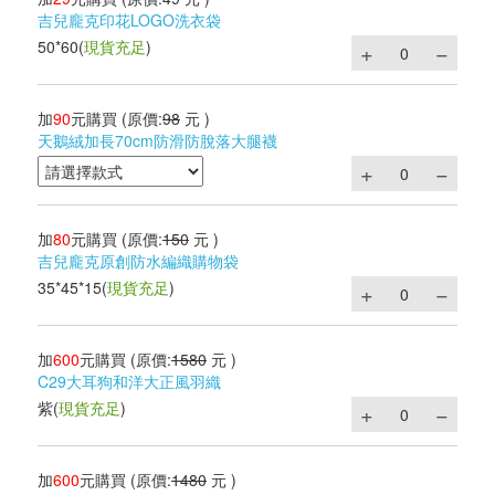
吉兒龐克印花LOGO洗衣袋
50*60
(
現貨充足
)
加
90
元購買
(原價:
98
元 )
天鵝絨加長70cm防滑防脫落大腿襪
加
80
元購買
(原價:
150
元 )
吉兒龐克原創防水編織購物袋
35*45*15
(
現貨充足
)
加
600
元購買
(原價:
1580
元 )
C29大耳狗和洋大正風羽織
紫
(
現貨充足
)
加
600
元購買
(原價:
1480
元 )