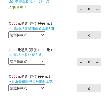
M01美樂蒂和風水手領羽織
黑
(
現貨充足
)
加
500
元購買
(原價:
1180
元 )
S05酷洛米蕾絲頸圈公主袖T恤
加
680
元購買
(原價:
1380
元 )
K27酷洛米格紋龐克褲
加
380
元購買
(原價:
680
元 )
兩穿五芒星闇黑喪系網狀上衣